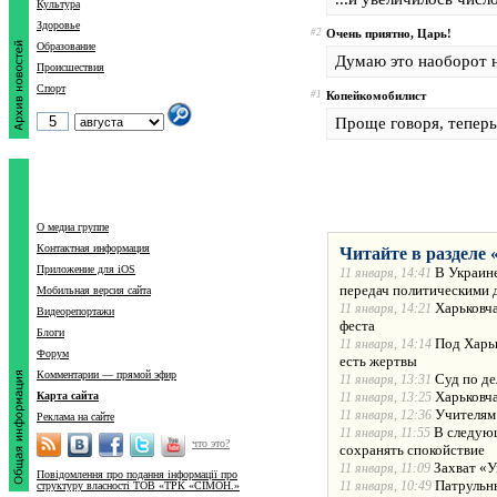
Культура
Здоровье
#2
Очень приятно, Царь!
Образование
Думаю это наоборот н
Происшествия
Спорт
#1
Копейкомобилист
Проще говоря, теперь
О медиа группе
Контактная информация
Читайте в разделе 
Приложение для iOS
В Украине
11 января, 14:41
передач политическими 
Мобильная версия сайта
Харьковча
11 января, 14:21
Видеорепортажи
феста
Блоги
Под Харьк
11 января, 14:14
Форум
есть жертвы
Комментарии — прямой эфир
Суд по де
11 января, 13:31
Харьковча
Карта сайта
11 января, 13:25
Учителям
11 января, 12:36
Реклама на сайте
В следующ
11 января, 11:55
что это?
сохранять спокойствие
Захват «У
11 января, 11:09
Повідомлення про подання інформації про
Патрульн
11 января, 10:49
структуру власності ТОВ «ТРК «СІМОН.»