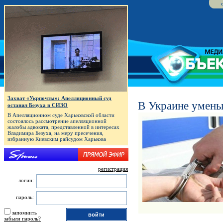
Захват «Укрпочты»: Апелляционный суд
В Украине умень
оставил Безуха в СИЗО
В Апелляционном суде Харьковской области
состоялось рассмотрение апелляционной
жалобы адвоката, представленной в интересах
Владимира Безуха, на меру пресечения,
избранную Киевским райсудом Харькова
регистрация
логин:
пароль:
запомнить
забыли пароль?