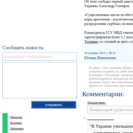
Об этом сообщил первый замест
Украины Александр Гончаров.
«Существенным шагом по обеспе
меры пресечения - исключитель
распределения судебных полном
Руководитель ГСУ МВД отметил,
зарегистрировали более 1,1 мил
Украина»
со ссылкой на пресс-
Сообщить новость:
10 октября 2013 г, 09:11
Юлиана Шаповалова
В связи с обострением общест
попыток оставить на сайте ко
редакция «Объектив» приняла
комментировать материалы на 
функции будут восстановлены
приносит читателям свои изв
Комментарии:
Харьковчанин_
Комментарий удален из-з
Общество
#3
,,,,,,,,,,,,,,,,,,,,,,,,,,,,,,
Политика
"В Украине уменьшил
Экономика
...и увеличилось число