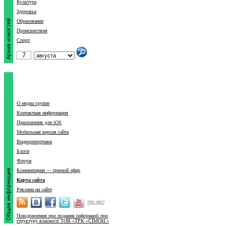
Культура
Здоровье
Образование
Происшествия
Спорт
О медиа группе
Контактная информация
Приложение для iOS
Мобильная версия сайта
Видеорепортажи
Блоги
Форум
Комментарии — прямой эфир
Карта сайта
Реклама на сайте
что это?
Повідомлення про подання інформації про
структуру власності ТОВ «ТРК «СІМОН.»