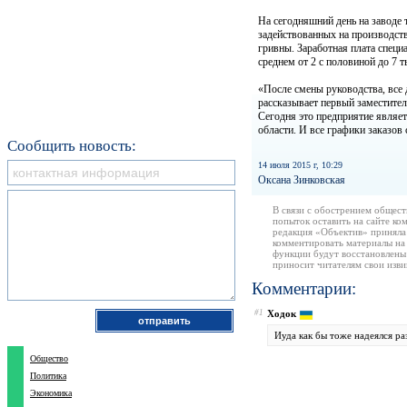
На сегодняшний день на заводе 
задействованных на производств
гривны. Заработная плата специа
среднем от 2 с половиной до 7 т
«После смены руководства, все
рассказывает первый заместите
Сегодня это предприятие являе
области. И все графики заказо
Сообщить новость:
14 июля 2015 г, 10:29
Оксана Зинковская
В связи с обострением общест
попыток оставить на сайте ко
редакция «Объектив» приняла
комментировать материалы на 
функции будут восстановлены
приносит читателям свои изв
Комментарии:
#1
Ходок
Иуда как бы тоже надеялся раз
Общество
Политика
Экономика