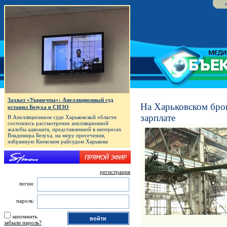
Захват «Укрпочты»: Апелляционный суд
На Харьковском брон
оставил Безуха в СИЗО
зарплате
В Апелляционном суде Харьковской области
состоялось рассмотрение апелляционной
жалобы адвоката, представленной в интересах
Владимира Безуха, на меру пресечения,
избранную Киевским райсудом Харькова
регистрация
логин:
пароль:
запомнить
забыли пароль?