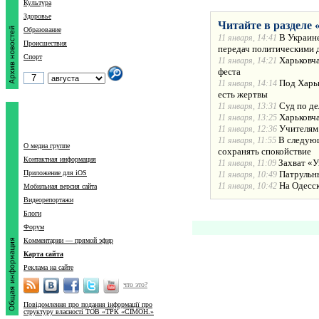
Культура
Здоровье
Читайте в разделе 
Образование
В Украине
11 января, 14:41
Происшествия
передач политическими 
Спорт
Харьковча
11 января, 14:21
феста
Под Харьк
11 января, 14:14
есть жертвы
Суд по де
11 января, 13:31
Харьковча
11 января, 13:25
Учителям
11 января, 12:36
В следующ
11 января, 11:55
О медиа группе
сохранять спокойствие
Контактная информация
Захват «У
11 января, 11:09
Приложение для iOS
Патрульн
11 января, 10:49
На Одесс
11 января, 10:42
Мобильная версия сайта
Видеорепортажи
Блоги
Форум
Комментарии — прямой эфир
Карта сайта
Реклама на сайте
что это?
Повідомлення про подання інформації про
структуру власності ТОВ «ТРК «СІМОН.»