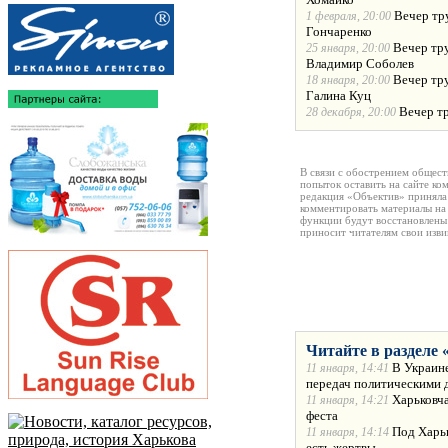
Вечер тр
1 февраля, 20:00
Гончаренко
Вечер тр
25 января, 20:00
Владимир Соболев
Вечер тру
18 января, 20:00
Галина Куц
Вечер тр
28 декабря, 20:00
В связи с обострением общест
попыток оставить на сайте ко
редакция «Объектив» приняла
комментировать материалы на 
функции будут восстановлены
приносит читателям свои изв
Читайте в разделе 
В Украине
11 января, 14:41
передач политическими 
Харьковча
11 января, 14:21
феста
Под Харьк
11 января, 14:14
есть жертвы