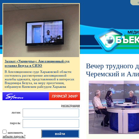
Захват «Укрпочты»: Апелляционный суд
Вечер трудного 
оставил Безуха в СИЗО
В Апелляционном суде Харьковской области
Черемский и Али
состоялось рассмотрение апелляционной
жалобы адвоката, представленной в интересах
Владимира Безуха, на меру пресечения,
избранную Киевским райсудом Харькова
регистрация
логин:
пароль:
запомнить
забыли пароль?