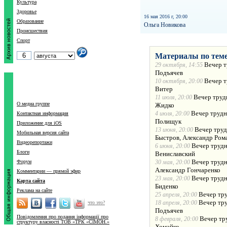
Культура
Здоровье
16 мая 2016 г, 20:00
Образование
Ольга Новикова
Происшествия
Спорт
Материалы по теме
Вечер т
29 октября, 14:55
Подъячев
Вечер т
10 октября, 20:00
Витер
Вечер труд
11 июля, 20:00
О медиа группе
Жидко
Вечер трудн
4 июля, 20:00
Контактная информация
Полищук
Приложение для iOS
Вечер труд
13 июня, 20:00
Мобильная версия сайта
Быстров, Александр Ро
Видеорепортажи
Вечер трудн
6 июня, 20:00
Блоги
Вениславский
Вечер трудн
Форум
30 мая, 20:00
Александр Гончаренко
Комментарии — прямой эфир
Вечер трудн
23 мая, 20:00
Карта сайта
Биденко
Реклама на сайте
Вечер тру
25 апреля, 20:00
Вечер тру
18 апреля, 20:00
что это?
Подъячев
Повідомлення про подання інформації про
Вечер тр
8 февраля, 20:00
структуру власності ТОВ «ТРК «СІМОН.»
Хомайко