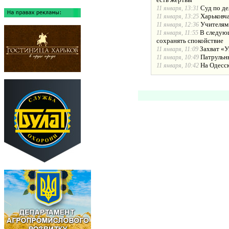
Суд по де
11 января, 13:31
Харьковча
11 января, 13:25
Учителям
11 января, 12:36
В следующ
11 января, 11:55
сохранять спокойствие
Захват «У
11 января, 11:09
Патрульн
11 января, 10:49
На Одесс
11 января, 10:42