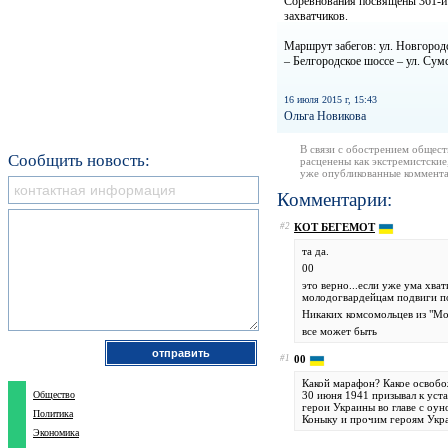
Соревнования посвящены 361-й 
захватчиков.
Маршрут забегов: ул. Новгородс
– Белгородское шоссе – ул. Сум
16 июля 2015 г, 15:43
Ольга Новикова
В связи с обострением общест
Сообщить новость:
расценены как экстремистские
уже опубликованные коммента
Комментарии:
#2
КОТ БЕГЕМОТ
та да.
00
это верно...если уже ума хв
молодогвардейцам подвиги п
Никаких комсомольцев из "Мо
все может быть
#1
00
Какой марафон? Какое освобо
Общество
30 июня 1941 призывал к уст
герои Украины во главе с оун
Политика
Коныку и прочим героям Укра
Экономика