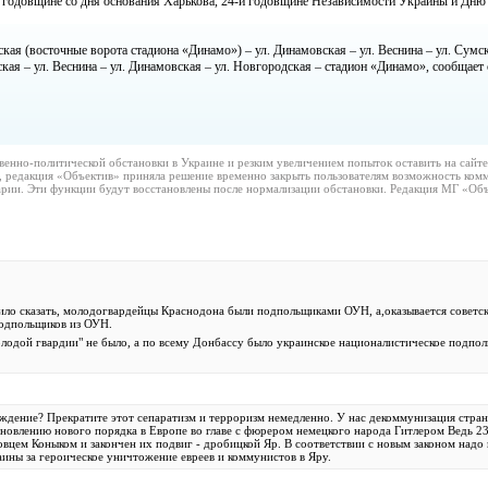
годовщине со дня основания Харькова, 24-й годовщине Независимости Украины и Дню 
кая (восточные ворота стадиона «Динамо») – ул. Динамовская – ул. Веснина – ул. Сумс
ская – ул. Веснина – ул. Динамовская – ул. Новгородская – стадион «Динамо», сообщает
венно-политической обстановки в Украине и резким увеличением попыток оставить на сайт
, редакция «Объектив» приняла решение временно закрыть пользователям возможность комм
рии. Эти функции будут восстановлены после нормализации обстановки. Редакция МГ «Объ
атило сказать, молодогвардейцы Краснодона были подпольщиками ОУН, а,оказывается советс
одпольщиков из ОУН.
лодой гвардии" не было, а по всему Донбассу было украинское националистическое подпол
ждение? Прекратите этот сепаратизм и терроризм немедленно. У нас декоммунизация стран
ановлению нового порядка в Европе во главе с фюрером немецкого народа Гитлером Ведь 23
овцем Коныком и закончен их подвиг - дробицкой Яр. В соответствии с новым законом надо
ины за героическое уничтожение евреев и коммунистов в Яру.