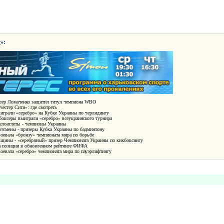
т
»:
сер Ломаченко защитил титул чемпиона WBO
естер Сити»: где смотреть
играли «серебро» на Кубке Украины по черлидингу
боксеры выиграли «серебро» всеукраинского турнира
елоатлеты - чемпионы Украины
ртсмены - призеры Кубка Украины по бадминтону
воевала «бронзу» чемпионата мира по борьбе
щины - «серебряный» призер Чемпионата Украины по кикбоксингу
а позиции в обновленном рейтинге ФИФА
оевала «серебро» чемпионата мира по пауэрлифтингу