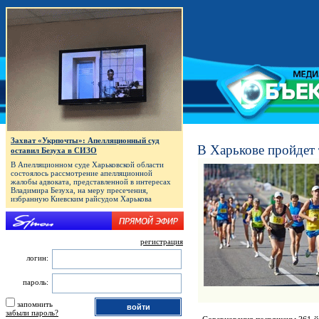
Захват «Укрпочты»: Апелляционный суд
В Харькове пройдет
оставил Безуха в СИЗО
В Апелляционном суде Харьковской области
состоялось рассмотрение апелляционной
жалобы адвоката, представленной в интересах
Владимира Безуха, на меру пресечения,
избранную Киевским райсудом Харькова
регистрация
логин:
пароль:
запомнить
забыли пароль?