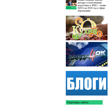
детсады и качественная
подготовка к ВНО – планы
14:50
ХОГА на 2018 год в сфере
образования