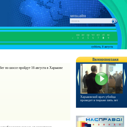
карта сайта
пн
вт
ср
чт
пт
сб
вс
3
4
5
6
7
8
9
<
суббота, 8 августа
Видеорепортажи
г по шоссе пройдут 16 августа в Харькове
Харьковчанка выиграла
Харьковский врач-убийца
Выпускникам предлагаю
квартиру по акции от «Digma»
проведет в тюрьме пять лет
пройти пробное тестиро