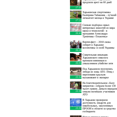
продлили арест на 60 дней
17:57
Харьковская спортсменка
Екатерина Табашник - лучший
легкоатлет месяца в Украине
17:21
Свежая подборка самых
интересных новостей из мира
науки и технологий - в
16:41
программе Александра
Трепетина «Технотека»
Вертеп-фест – 2018 снова
соберет в Харькове
коллективы со всей Украины
16:28
Смертельная инъекция.
Харьковского онколога
признали виновным в
16:01
умышленном убийстве зятя
Под Харьковом поселились
лебеди из зоны АТО. Птиц с
переломами крыльев
15:52
выхаживают в экопарке
На благотворительном «Балу
патриотов» собрали более 130
тысяч гривен. Деньги передали
15:38
семьям погибших участников
АТО
В Харькове проверили
доступность лекарств для
онкобольных, закупленных
15:31
ПРООН в области за средства
госбюджета
Новые опорные школы,