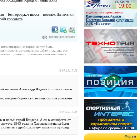
освобождения города от нацистских
видеозапись программы:
кая – Белгородское шоссе – поселок Пятихатки
Владимирская Дана и
 сайт
горсовета
.
Пестехин Виталий учредители
УВК «Новатор»
версия для печати
е комментарии, которые могут быть
ентировать материалы на сайте и скрыть все
ектив» приносит читателям свои извинения
16.07.15, 17:36
кий писатель Александр Фадеев приписал своим
ье, которое боролось с немецкими оккупантами.
16.07.15, 16:38
ы и новый герой Бандера. А он в манифесте от
 августа 1943 года из Харькова изгнаны были
 поставить в дробицком яру памятник оуновцу
Форум