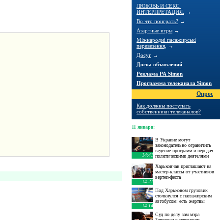
ЛЮБОВЬ И СЕКС.
ИНТЕРПРЕТАЦИЯ.
→
Во что поиграть?
→
Азартные игры
→
Міжнародні пасажирські
перевезення,
→
Досуг
→
Доска объявлений
Реклама РА Simon
Программа телеканала Simon
Опрос
Как должны поступать
собственники телеканалов?
11 января
:
В Украине могут
законодательно ограничить
ведение программ и передач
14:41
политическими деятелями
Харьковчан приглашают на
мастер-классы от участников
вертеп-феста
14:21
Под Харьковом грузовик
столкнулся с пассажирским
автобусом: есть жертвы
14:14
Суд по делу зам мэра
Запорожья перенесли