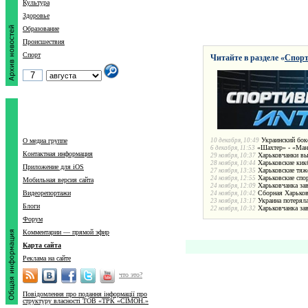
Культура
Здоровье
Образование
Происшествия
Спорт
Читайте в разделе «
Спор
Украинский бок
О медиа группе
10 декабря, 10:49
«Шахтер» - «Манч
6 декабря, 11:53
Контактная информация
Харьковчанки вы
29 ноября, 10:37
Харьковские кик
28 ноября, 10:44
Приложение для iOS
Харьковские тяж
27 ноября, 13:35
Харьковские спо
24 ноября, 12:55
Мобильная версия сайта
Харьковчанка за
24 ноября, 12:09
Видеорепортажи
Сборная Харьков
24 ноября, 10:42
Украина потерял
23 ноября, 13:17
Блоги
Харьковчанка зав
22 ноября, 10:32
Форум
Комментарии — прямой эфир
Карта сайта
Реклама на сайте
что это?
Повідомлення про подання інформації про
структуру власності ТОВ «ТРК «СІМОН.»