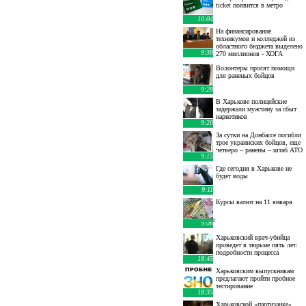
ticket появится в метро
10:04
На финансирование
техникумов и колледжей из
областного бюджета выделено
9:38
270 миллионов - ХОГА
Волонтеры просят помощи
для раненых бойцов
9:28
В Харькове полицейские
задержали мужчину за сбыт
наркотиков
9:20
За сутки на Донбассе погибли
трое украинских бойцов, еще
четверо – ранены – штаб АТО
9:15
Где сегодня в Харькове не
будет воды
9:11
Курсы валют на 11 января
10 января
:
9:08
Харьковский врач-убийца
проведет в тюрьме пять лет:
подробности процесса
18:45
Харьковским выпускникам
предлагают пройти пробное
тестирование
18:35
Харьковской «партизанке»