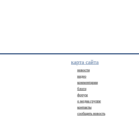
карта сайта
новости
видео
комментарии
блоги
форум
о медиа группе
контакты
сообщить новость