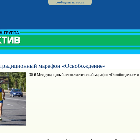
сообщить новость
 традиционный марафон «Освобождение»
30-й Международный легкоатлетический марафон «Освобождение» и бе