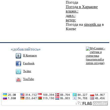
Погода
Погода в
Харькове
влажн.:
давл.:
ветер:
Погода на
sinoptik.ua
в
Киеве
«добавляйтесь»
В Контакте
Facebook
Twitter
YouTube