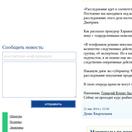
«Расследование идет в соответс
Постоянно мы находимся под к
расследованию этого дела посто
Дмитриев.
Как рассказал прокурор Харько
нему с «определенными пожелан
«В телефонном режиме невозмо
Сообщить новость:
количестве следственных действи
группы, об экспертизах. Но я в
подтекстом, я не помню еще ни 
следственно-оперативные действ
Накануне днем экс-губернатор Х
расследование покушения продви
В свою очередь врачи не могут
Напомним,
Геннадий Кернес был
Сейчас он проходит курс реаби
22 мая 2014 г, 15:50
Денис Квартальнов
Общество
Политика
Экономика
Материалы по теме