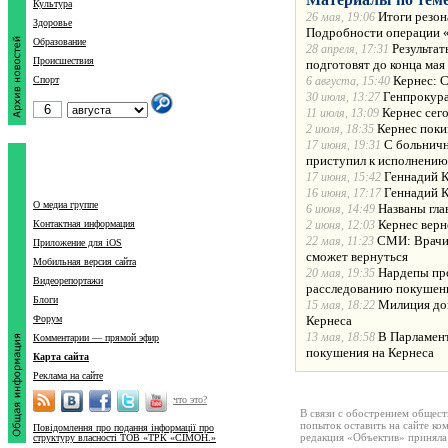
Культура
Итоги резон
26 мая, 19:06
Здоровье
Подробности операции 
Образование
Результат
28 апреля, 17:31
Происшествия
подготовят до конца мая
Кернес: 
Спорт
6 августа, 15:40
Генпрокура
30 июля, 13:27
Кернес сего
11 июля, 13:09
Кернес поки
2 июля, 18:35
С больничн
17 июня, 19:31
приступил к исполнению
Геннадий К
17 июня, 15:42
Геннадий К
16 июня, 17:17
О медиа группе
Названы гла
6 июня, 14:49
Кернес верне
Контактная информация
2 июня, 12:03
СМИ: Врачи 
22 мая, 11:23
Приложение для iOS
сможет вернуться
Мобильная версия сайта
Нардепы про
20 мая, 19:35
Видеорепортажи
расследованию покушени
Блоги
Милиция доп
15 мая, 18:22
Форум
Кернеса
В Парламент
13 мая, 18:58
Комментарии — прямой эфир
покушения на Кернеса
Карта сайта
Реклама на сайте
что это?
В связи с обострением общест
попыток оставить на сайте ко
Повідомлення про подання інформації про
редакция «Объектив» приняла
структуру власності ТОВ «ТРК «СІМОН.»