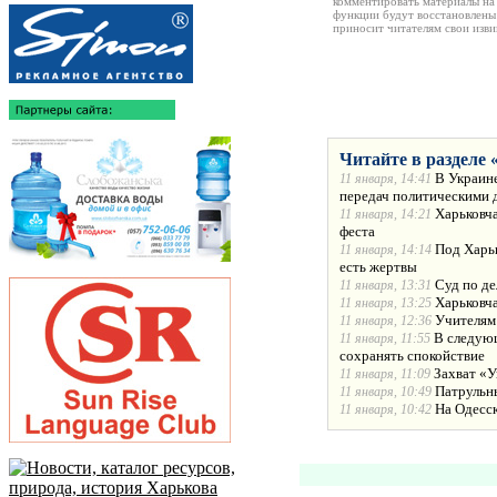
комментировать материалы на 
функции будут восстановлены
приносит читателям свои изв
Читайте в разделе 
В Украине
11 января, 14:41
передач политическими 
Харьковча
11 января, 14:21
феста
Под Харьк
11 января, 14:14
есть жертвы
Суд по де
11 января, 13:31
Харьковча
11 января, 13:25
Учителям
11 января, 12:36
В следующ
11 января, 11:55
сохранять спокойствие
Захват «У
11 января, 11:09
Патрульн
11 января, 10:49
На Одесс
11 января, 10:42