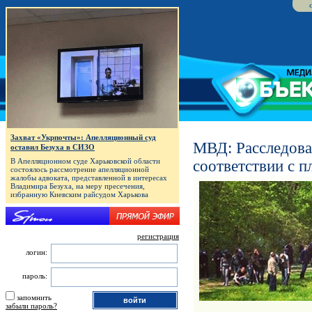
Захват «Укрпочты»: Апелляционный суд
МВД: Расследова
оставил Безуха в СИЗО
В Апелляционном суде Харьковской области
соответствии с п
состоялось рассмотрение апелляционной
жалобы адвоката, представленной в интересах
Владимира Безуха, на меру пресечения,
избранную Киевским райсудом Харькова
регистрация
логин:
пароль:
запомнить
забыли пароль?