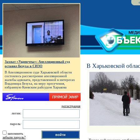
Захват «Укрпочты»: Апелляционный суд
В Харьковской обла
оставил Безуха в СИЗО
В Апелляционном суде Харьковской области
состоялось рассмотрение апелляционной
жалобы адвоката, представленной в интересах
Владимира Безуха, на меру пресечения,
избранную Киевским райсудом Харькова
регистрация
логин:
пароль:
запомнить
забыли пароль?