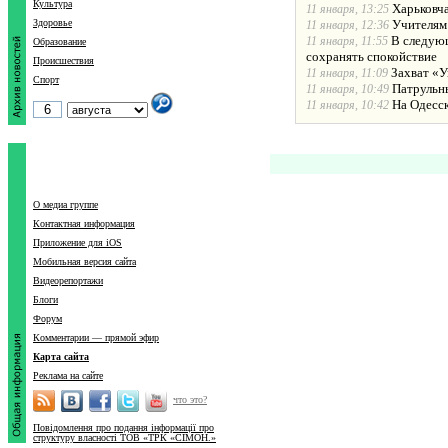
Культура
Харьковча
11 января, 13:25
Здоровье
Учителям
11 января, 12:36
В следующ
11 января, 11:55
Образование
сохранять спокойствие
Происшествия
Захват «У
11 января, 11:09
Спорт
Патрульн
11 января, 10:49
На Одесс
11 января, 10:42
О медиа группе
Контактная информация
Приложение для iOS
Мобильная версия сайта
Видеорепортажи
Блоги
Форум
Комментарии — прямой эфир
Карта сайта
Реклама на сайте
что это?
Повідомлення про подання інформації про
структуру власності ТОВ «ТРК «СІМОН.»