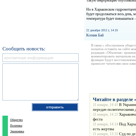
Такую информацию опубликов
Но в Харьковском гидрометцентр
будет продолжаться весь день, м
температура будет повышаться - 
22 декабря 2012 г, 14:10
Ксения Бай
В связи с обострением общест
Сообщить новость:
попыток оставить на сайте ко
редакция «Объектив» приняла
комментировать материалы на 
функции будут восстановлены
приносит читателям свои изв
Читайте в разделе 
В Украине
11 января, 14:41
передач политическими 
Харьковча
11 января, 14:21
феста
Общество
Под Харьк
11 января, 14:14
Политика
есть жертвы
Экономика
Суд по де
11 января, 13:31