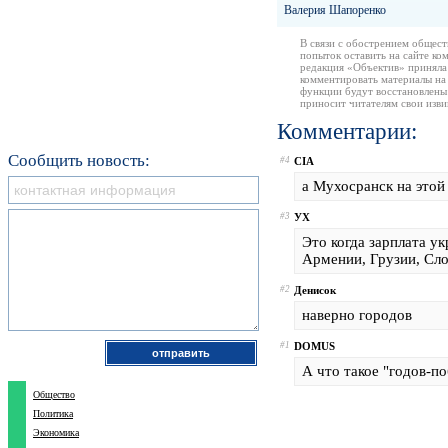
Валерия Шапоренко
В связи с обострением общест
попыток оставить на сайте ко
редакция «Объектив» приняла
комментировать материалы на 
функции будут восстановлены
приносит читателям свои изв
Комментарии:
Сообщить новость:
#4
CIA
а Мухосранск на этой
#3
УХ
Это когда зарплата у
Армении, Грузии, Сл
#2
Денисок
наверно городов
#1
DOMUS
А что такое "годов-п
Общество
Политика
Экономика