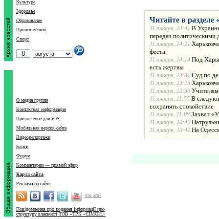
Культура
Здоровье
Читайте в разделе 
Образование
В Украине
11 января, 14:41
Происшествия
передач политическими 
Спорт
Харьковча
11 января, 14:21
феста
Под Харьк
11 января, 14:14
есть жертвы
Суд по де
11 января, 13:31
Харьковча
11 января, 13:25
Учителям
11 января, 12:36
В следующ
11 января, 11:55
О медиа группе
сохранять спокойствие
Контактная информация
Захват «У
11 января, 11:09
Приложение для iOS
Патрульн
11 января, 10:49
Мобильная версия сайта
На Одесс
11 января, 10:42
Видеорепортажи
Блоги
Форум
Комментарии — прямой эфир
Карта сайта
Реклама на сайте
что это?
Повідомлення про подання інформації про
структуру власності ТОВ «ТРК «СІМОН.»