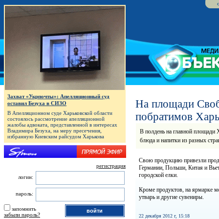
Захват «Укрпочты»: Апелляционный суд
На площади Своб
оставил Безуха в СИЗО
В Апелляционном суде Харьковской области
побратимов Харь
состоялось рассмотрение апелляционной
жалобы адвоката, представленной в интересах
Владимира Безуха, на меру пресечения,
В полдень на главной площади 
избранную Киевским райсудом Харькова
блюда и напитки из разных стра
Свою продукцию привезли прода
регистрация
Германии, Польши, Китая и Вье
городской елки.
логин:
Кроме продуктов, на ярмарке м
пароль:
утварь и другие сувениры.
запомнить
забыли пароль?
22 декабря 2012 г, 15:18