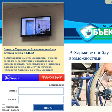
Захват «Укрпочты»: Апелляционный суд
В Харькове пройдут
оставил Безуха в СИЗО
возможностями
В Апелляционном суде Харьковской области
состоялось рассмотрение апелляционной
жалобы адвоката, представленной в интересах
Владимира Безуха, на меру пресечения,
избранную Киевским райсудом Харькова
регистрация
логин:
пароль:
запомнить
забыли пароль?