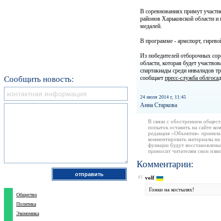
В соревнованиях примут участие 
районов Харьковской области и 
медалей.
В программе - армспорт, гирево
Из победителей отборочных сор
области, которая будет участво
спартакиады среди инвалидов тру
Сообщить новость:
сообщает
пресс-служба облгоса
24 июля 2014 г, 11:45
Анна Старкова
В связи с обострением общест
попыток оставить на сайте ко
редакция «Объектив» приняла
комментировать материалы на 
функции будут восстановлены
приносит читателям свои изв
Комментарии:
#1
volf
Гонки на костылях!
Общество
Политика
Экономика