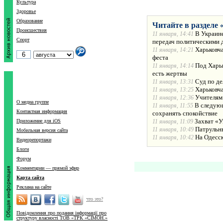
Культура
Здоровье
Образование
Читайте в разделе 
Происшествия
В Украине
11 января, 14:41
Спорт
передач политическими 
Харьковча
11 января, 14:21
феста
Под Харьк
11 января, 14:14
есть жертвы
Суд по де
11 января, 13:31
Харьковча
11 января, 13:25
Учителям
11 января, 12:36
О медиа группе
В следующ
11 января, 11:55
Контактная информация
сохранять спокойствие
Захват «У
Приложение для iOS
11 января, 11:09
Патрульн
11 января, 10:49
Мобильная версия сайта
На Одесс
11 января, 10:42
Видеорепортажи
Блоги
Форум
Комментарии — прямой эфир
Карта сайта
Реклама на сайте
что это?
Повідомлення про подання інформації про
структуру власності ТОВ «ТРК «СІМОН.»