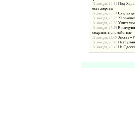
Под Харьк
11 января, 14:14
есть жертвы
Суд по де
11 января, 13:31
Харьковча
11 января, 13:25
Учителям
11 января, 12:36
В следующ
11 января, 11:55
сохранять спокойствие
Захват «У
11 января, 11:09
Патрульн
11 января, 10:49
На Одесс
11 января, 10:42