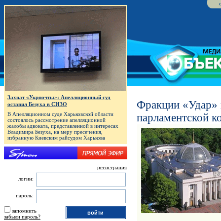
Захват «Укрпочты»: Апелляционный суд
Фракции «Удар» 
оставил Безуха в СИЗО
В Апелляционном суде Харьковской области
парламентской к
состоялось рассмотрение апелляционной
жалобы адвоката, представленной в интересах
Владимира Безуха, на меру пресечения,
избранную Киевским райсудом Харькова
регистрация
логин:
пароль:
запомнить
забыли пароль?