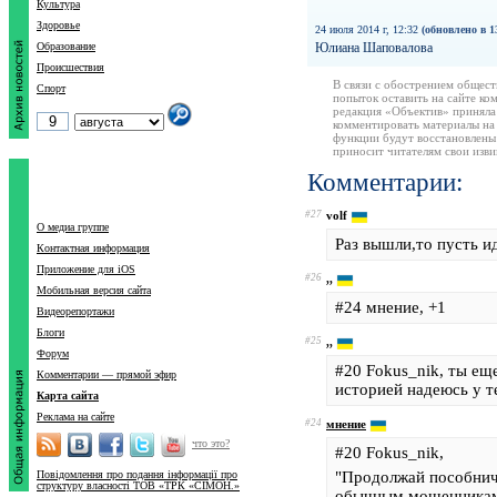
Культура
Здоровье
24 июля 2014 г, 12:32
(обновлено в 1
Образование
Юлиана Шаповалова
Происшествия
В связи с обострением общест
Спорт
попыток оставить на сайте ко
редакция «Объектив» приняла
комментировать материалы на 
функции будут восстановлены
приносит читателям свои изв
Комментарии:
#27
volf
О медиа группе
Раз вышли,то пусть и
Контактная информация
Приложение для iOS
#26
,,
Мобильная версия сайта
#24 мнение, +1
Видеорепортажи
Блоги
#25
,,
Форум
#20 Fokus_nik, ты еще
Комментарии — прямой эфир
историей надеюсь у т
Карта сайта
Реклама на сайте
#24
мнение
что это?
#20 Fokus_nik,
Повідомлення про подання інформації про
"Продолжай пособнич
структуру власності ТОВ «ТРК «СІМОН.»
обычным мошенникам