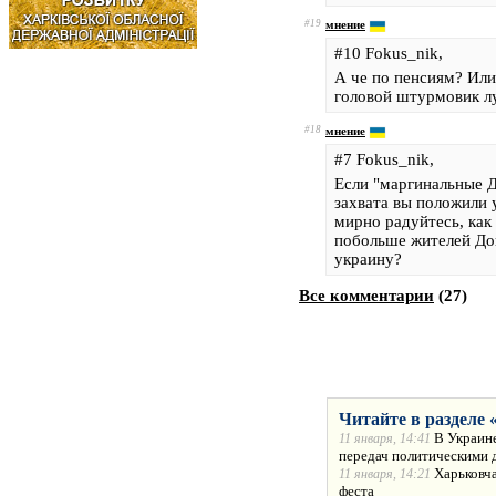
#19
мнение
#10 Fokus_nik,
А че по пенсиям? Или
головой штурмовик л
#18
мнение
#7 Fokus_nik,
Если "маргинальные Д
захвата вы положили 
мирно радуйтесь, как 
побольше жителей Дон
украину?
Все комментарии
(
27
)
Читайте в разделе 
В Украине
11 января, 14:41
передач политическими 
Харьковча
11 января, 14:21
феста