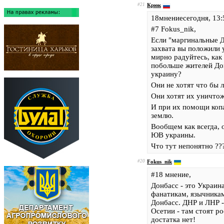
#21
Крюк
18мнениесегодня, 13:
#7 Fokus_nik,
Если "маргинальные Д
захвата вы положили 
мирно радуйтесь, как 
побольше жителей Дон
украину?
Они не хотят что бы л
Они хотят их уничтож
И при их помощи копа
землю.
Вообщем как всегда, о
ЮВ украины.
Что тут непонятно ??
#20
Fokus_nik
#18 мнение,
Донбасс - это Украин
фанатикам, язычника
Донбасс. ДНР и ЛНР -
Осетии - там стоят ро
достатка нет!