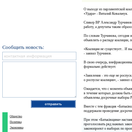
О выходе из парламентской коа
«Удара» - Виталий Ковальчук.
Спикер ВР Александр Турчинов 
работу, а депутаты таким образ
По словам Турчинова, сегодня и
объявлять о распаде коалиции, 
Сообщить новость:
«Коалиции не существует... И в
- заявил Турчинов.
В свою очередь, внефракционный
формально действует.
«Заявления - это еще не роспус
о роспуске коалиции», - заявил о
Ожидается, что с момента объяв
в течение которых должна быть
объявлены досрочные выборы Р
Вместе с тем фракция «Батьків
поддержали проведение досроч
Общество
При этом «Батьківщина» настаив
Политика
проголосовать ряд важных закон
Экономика
законопроект о выборах по про