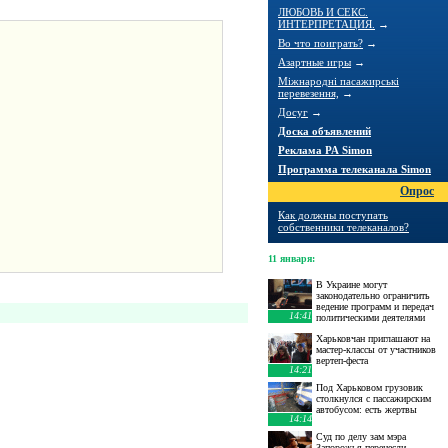
ЛЮБОВЬ И СЕКС.
ИНТЕРПРЕТАЦИЯ.
→
Во что поиграть?
→
Азартные игры
→
Міжнародні пасажирські
перевезення,
→
Досуг
→
Доска объявлений
Реклама РА Simon
Программа телеканала Simon
Опрос
Как должны поступать
собственники телеканалов?
11 января
:
В Украине могут
законодательно ограничить
ведение программ и передач
14:41
политическими деятелями
Харьковчан приглашают на
мастер-классы от участников
вертеп-феста
14:21
Под Харьковом грузовик
столкнулся с пассажирским
автобусом: есть жертвы
14:14
Суд по делу зам мэра
Запорожья перенесли