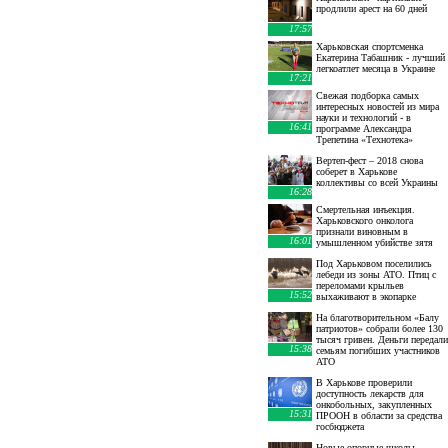
продлили арест на 60 дней
17:57
Харьковская спортсменка
Екатерина Табашник - лучший
легкоатлет месяца в Украине
17:21
Свежая подборка самых
интересных новостей из мира
науки и технологий - в
16:41
программе Александра
Трепетина «Технотека»
Вертеп-фест – 2018 снова
соберет в Харькове
коллективы со всей Украины
16:28
Смертельная инъекция.
Харьковского онколога
признали виновным в
16:01
умышленном убийстве зятя
Под Харьковом поселились
лебеди из зоны АТО. Птиц с
переломами крыльев
15:52
выхаживают в экопарке
На благотворительном «Балу
патриотов» собрали более 130
тысяч гривен. Деньги передали
15:38
семьям погибших участников
АТО
В Харькове проверили
доступность лекарств для
онкобольных, закупленных
15:31
ПРООН в области за средства
госбюджета
Новые опорные школы,