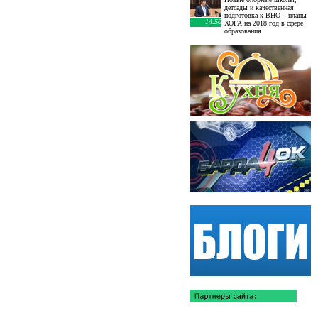
детсады и качественная
подготовка к ВНО – планы
14:50
ХОГА на 2018 год в сфере
образования