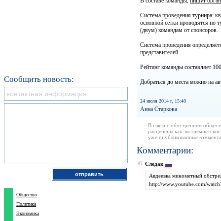
В составе команды,
пишут орга
Система проведения турнира: кв
основной сетки проводятся по т
(двум) командам от спонсоров.
Система проведения определяетс
представителей.
Рейтинг команды составляет 1
Сообщить новость:
Добраться до места можно на авт
24 июля 2014 г, 15:40
Анна Старкова
В связи с обострением общест
расценены как экстремистские
уже опубликованные коммента
Комментарии:
#1
Следак
Авдеевка минометный обстре
http://www.youtube.com/wat
Общество
Политика
Экономика