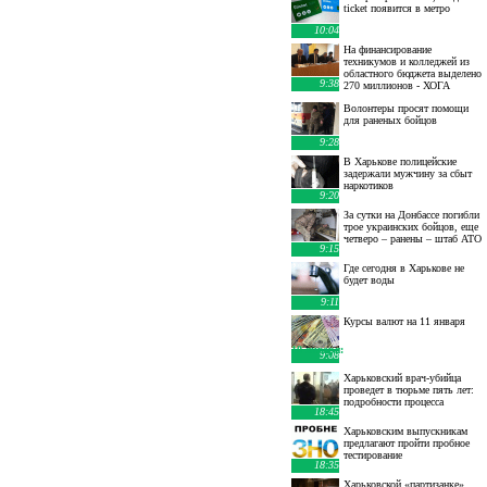
ticket появится в метро
10:04
На финансирование
техникумов и колледжей из
областного бюджета выделено
9:38
270 миллионов - ХОГА
Волонтеры просят помощи
для раненых бойцов
9:28
В Харькове полицейские
задержали мужчину за сбыт
наркотиков
9:20
За сутки на Донбассе погибли
трое украинских бойцов, еще
четверо – ранены – штаб АТО
9:15
Где сегодня в Харькове не
будет воды
9:11
Курсы валют на 11 января
10 января
:
9:08
Харьковский врач-убийца
проведет в тюрьме пять лет:
подробности процесса
18:45
Харьковским выпускникам
предлагают пройти пробное
тестирование
18:35
Харьковской «партизанке»