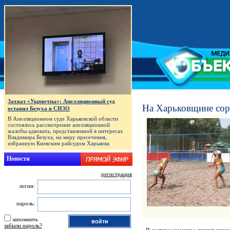
Захват «Укрпочты»: Апелляционный суд
На Харьковщине со
оставил Безуха в СИЗО
В Апелляционном суде Харьковской области
состоялось рассмотрение апелляционной
жалобы адвоката, представленной в интересах
Владимира Безуха, на меру пресечения,
избранную Киевским райсудом Харькова
Новости
регистрация
логин:
пароль:
запомнить
забыли пароль?