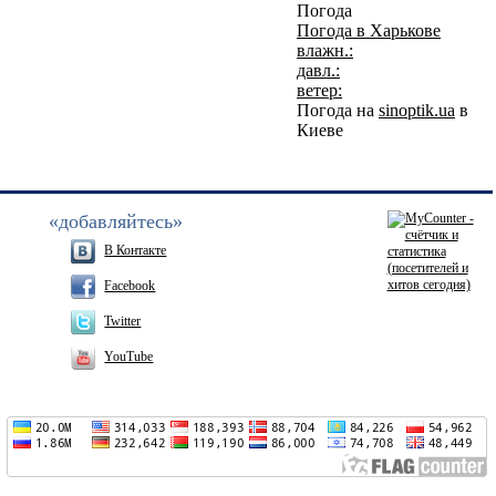
Погода
Погода в
Харькове
влажн.:
давл.:
ветер:
Погода на
sinoptik.ua
в
Киеве
«добавляйтесь»
В Контакте
Facebook
Twitter
YouTube