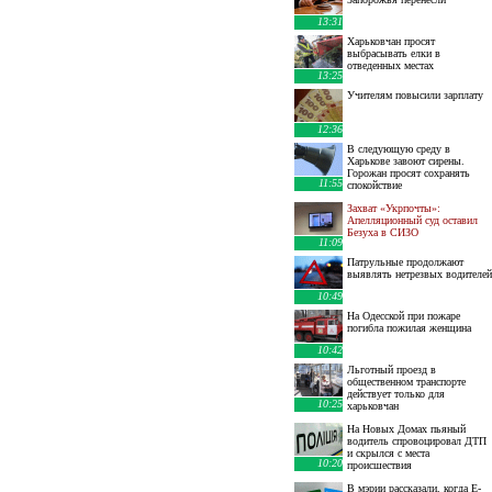
13:31
Харьковчан просят
выбрасывать елки в
отведенных местах
13:25
Учителям повысили зарплату
12:36
В следующую среду в
Харькове завоют сирены.
Горожан просят сохранять
11:55
спокойствие
Захват «Укрпочты»:
Апелляционный суд оставил
Безуха в СИЗО
11:09
Патрульные продолжают
выявлять нетрезвых водителей
10:49
На Одесской при пожаре
погибла пожилая женщина
10:42
Льготный проезд в
общественном транспорте
действует только для
10:25
харьковчан
На Новых Домах пьяный
водитель спровоцировал ДТП
и скрылся с места
10:20
происшествия
В мэрии рассказали, когда E-