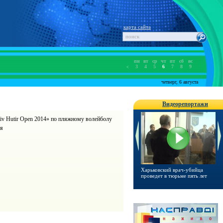
карта сайта
пн
вт
ср
чт
пт
сб
вс
3
4
5
6
7
8
9
<
четверг, 6 августа
Видеорепортажи
piv Hutir Open 2014» по пляжному волейболу
ня
Харьковчанка выиграла
Харьковский врач-убийца
Выпускникам предлагают
квартиру по акции от «Digma»
проведет в тюрьме пять лет
пройти пробное тестиров