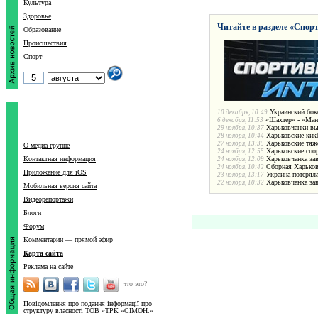
Культура
Здоровье
Читайте в разделе «
Спор
Образование
Происшествия
Спорт
Украинский бок
10 декабря, 10:49
«Шахтер» - «Манч
6 декабря, 11:53
Харьковчанки вы
29 ноября, 10:37
Харьковские кик
28 ноября, 10:44
Харьковские тяж
27 ноября, 13:35
О медиа группе
Харьковские спо
24 ноября, 12:55
Контактная информация
Харьковчанка за
24 ноября, 12:09
Сборная Харьков
24 ноября, 10:42
Приложение для iOS
Украина потерял
23 ноября, 13:17
Харьковчанка зав
22 ноября, 10:32
Мобильная версия сайта
Видеорепортажи
Блоги
Форум
Комментарии — прямой эфир
Карта сайта
Реклама на сайте
что это?
Повідомлення про подання інформації про
структуру власності ТОВ «ТРК «СІМОН.»