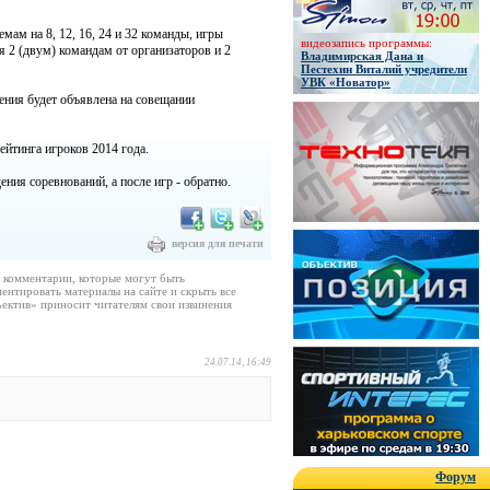
ам на 8, 12, 16, 24 и 32 команды, игры
видеозапись программы:
 2 (двум) командам от организаторов и 2
Владимирская Дана и
Пестехин Виталий учредители
УВК «Новатор»
ения будет объявлена на совещании
тинга игроков 2014 года.
ния соревнований, а после игр - обратно.
версия для печати
е комментарии, которые могут быть
ентировать материалы на сайте и скрыть все
ектив» приносит читателям свои извинения
24.07.14, 16:49
Форум