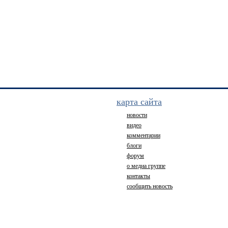
карта сайта
новости
видео
комментарии
блоги
форум
о медиа группе
контакты
сообщить новость