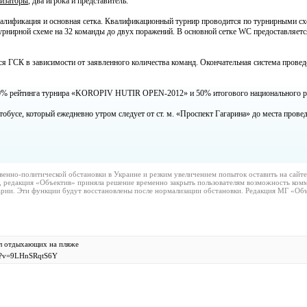
низаторы
, два игрока и представитель.
алификация и основная сетка. Квалификационный турнир проводится по турнирными схем
урнирной схеме на 32 команды до двух поражений. В основной сетке WC предоставляется
я ГСК в зависимости от заявленного количества команд. Окончательная система провед
00% рейтинга турнира «KOROPIV HUTIR OPEN-2012» и 50% итогового национального рей
обусе, который ежедневно утром следует от ст. м. «Проспект Гагарина» до места проведе
венно-политической обстановки в Украине и резким увеличением попыток оставить на сайт
, редакция «Объектив» приняла решение временно закрыть пользователям возможность комм
рии. Эти функции будут восстановлены после нормализации обстановки. Редакция МГ «Объ
л отдыхающих на пляже
ch?v=9LHnSRqtS6Y