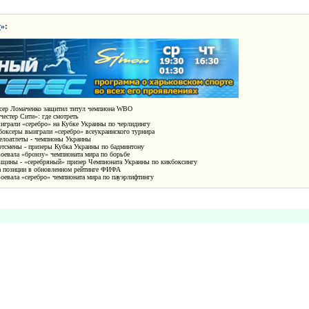
т
»:
сер Ломаченко защитил титул чемпиона WBO
естер Сити»: где смотреть
играли «серебро» на Кубке Украины по черлидингу
боксеры выиграли «серебро» всеукраинского турнира
елоатлеты - чемпионы Украины
ртсмены - призеры Кубка Украины по бадминтону
воевала «бронзу» чемпионата мира по борьбе
щины - «серебряный» призер Чемпионата Украины по кикбоксингу
а позиции в обновленном рейтинге ФИФА
оевала «серебро» чемпионата мира по пауэрлифтингу