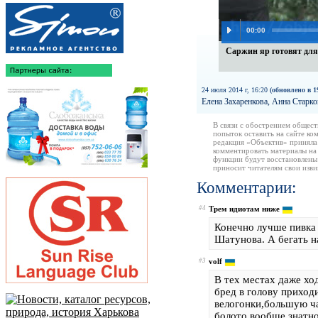
00:00
Саржин яр готовят для
24 июля 2014 г, 16:20
(обновлено в 1
Елена Захаренкова, Анна Старк
В связи с обострением общест
попыток оставить на сайте ко
редакция «Объектив» приняла
комментировать материалы на 
функции будут восстановлены
приносит читателям свои изв
Комментарии:
#4
Трем идиотам ниже
Конечно лучше пивка 
Шатунова. А бегать н
#3
volf
В тех местах даже ход
бред в голову приход
велогонки,большую ча
болото вообще знатно