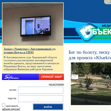
Захват «Укрпочты»: Апелляционный суд
Бег по болоту, песку
оставил Безуха в СИЗО
для проекта «Kharki
В Апелляционном суде Харьковской области
состоялось рассмотрение апелляционной
жалобы адвоката, представленной в интересах
Владимира Безуха, на меру пресечения,
избранную Киевским райсудом Харькова
регистрация
логин:
пароль:
запомнить
забыли пароль?