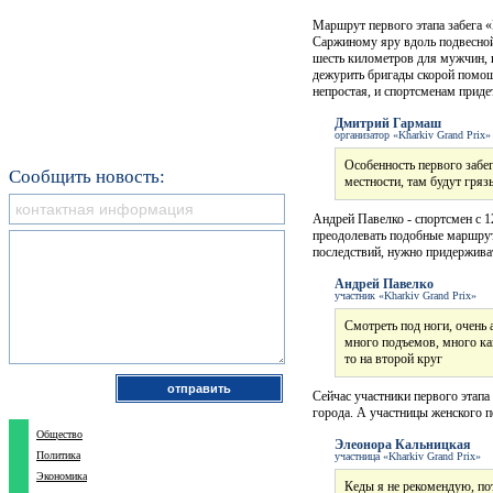
Маршрут первого этапа забега «
Саржиному яру вдоль подвесной
шесть километров для мужчин, 
дежурить бригады скорой помощ
непростая, и спортсменам приде
Дмитрий Гармаш
организатор «Kharkiv Grand Prix»
Особенность первого забег
Сообщить новость:
местности, там будут грязь
Андрей Павелко - спортсмен с 1
преодолевать подобные маршрут
последствий, нужно придерживат
Андрей Павелко
участник «Kharkiv Grand Prix»
Смотреть под ноги, очень 
много подъемов, много кам
то на второй круг
Сейчас участники первого этапа
города. А участницы женского п
Общество
Элеонора Кальницкая
Политика
участница «Kharkiv Grand Prix»
Экономика
Кеды я не рекомендую, пот