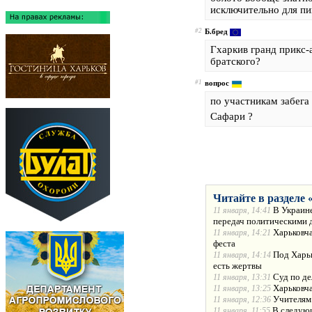
исключительно для пи
#2
Б.бред
Гхаркив гранд прикс-
братского?
#1
вопрос
по участникам забега 
Сафари ?
Читайте в разделе 
В Украине
11 января, 14:41
передач политическими 
Харьковча
11 января, 14:21
феста
Под Харьк
11 января, 14:14
есть жертвы
Суд по де
11 января, 13:31
Харьковча
11 января, 13:25
Учителям
11 января, 12:36
В следующ
11 января, 11:55