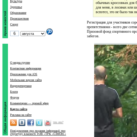
Культура
обычных кроссовках для б
Здоровье
для меня, в лосинах или ш
вспотел, это не было так 
Образование
Происшествия
Регистрация для участников сор
Спорт
препятствиями - всего две сотни
Призовой фонд спортивного прое
забегов.
О медиа группе
Контактная информация
Приложение для iOS
Мобильная версия сайта
Видеорепортажи
Блоги
Форум
Комментарии — прямой эфир
Карта сайта
Реклама на сайте
что это?
Повідомлення про подання інформації про
структуру власності ТОВ «ТРК «СІМОН.»