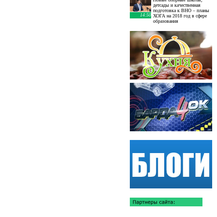
детсады и качественная
подготовка к ВНО – планы
14:50
ХОГА на 2018 год в сфере
образования