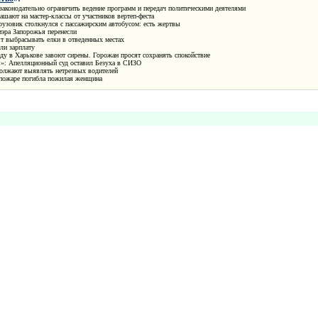
законодательно ограничить ведение программ и передач политическими деятелями
ашают на мастер-классы от участников вертеп-феста
узовик столкнулся с пассажирским автобусом: есть жертвы
мэра Запорожья перенесли
т выбрасывать елки в отведенных местах
ли зарплату
у в Харькове завоют сирены. Горожан просят сохранять спокойствие
»: Апелляционный суд оставил Безуха в СИЗО
олжают выявлять нетрезвых водителей
 пожаре погибла пожилая женщина