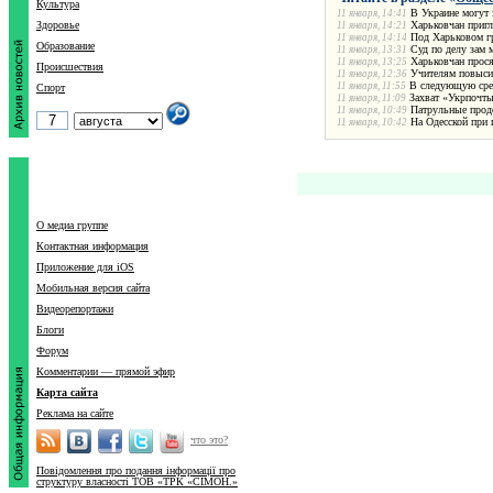
Культура
В Украине могут 
11 января, 14:41
Здоровье
Харьковчан пригл
11 января, 14:21
Под Харьковом гр
11 января, 14:14
Образование
Суд по делу зам 
11 января, 13:31
Харьковчан прося
11 января, 13:25
Происшествия
Учителям повыси
11 января, 12:36
В следующую сред
11 января, 11:55
Спорт
Захват «Укрпочты
11 января, 11:09
Патрульные прод
11 января, 10:49
На Одесской при
11 января, 10:42
О медиа группе
Контактная информация
Приложение для iOS
Мобильная версия сайта
Видеорепортажи
Блоги
Форум
Комментарии — прямой эфир
Карта сайта
Реклама на сайте
что это?
Повідомлення про подання інформації про
структуру власності ТОВ «ТРК «СІМОН.»