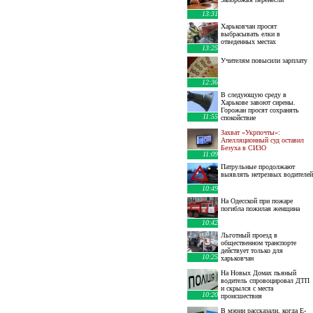
13:31
Харьковчан просят
выбрасывать елки в
отведенных местах
13:25
Учителям повысили зарплату
12:36
В следующую среду в
Харькове завоют сирены.
Горожан просят сохранять
11:55
спокойствие
Захват «Укрпочты»:
Апелляционный суд оставил
Безуха в СИЗО
11:09
Патрульные продолжают
выявлять нетрезвых водителей
10:49
На Одесской при пожаре
погибла пожилая женщина
10:42
Льготный проезд в
общественном транспорте
действует только для
10:25
харьковчан
На Новых Домах пьяный
водитель спровоцировал ДТП
и скрылся с места
10:20
происшествия
В мэрии рассказали, когда E-