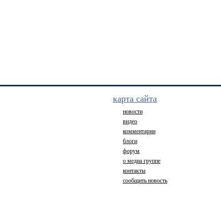
карта сайта
новости
видео
комментарии
блоги
форум
о медиа группе
контакты
сообщить новость