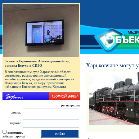
Захват «Укрпочты»: Апелляционный суд
Харьковчане могут у
оставил Безуха в СИЗО
В Апелляционном суде Харьковской области
состоялось рассмотрение апелляционной
жалобы адвоката, представленной в интересах
Владимира Безуха, на меру пресечения,
избранную Киевским райсудом Харькова
регистрация
логин:
пароль:
запомнить
забыли пароль?