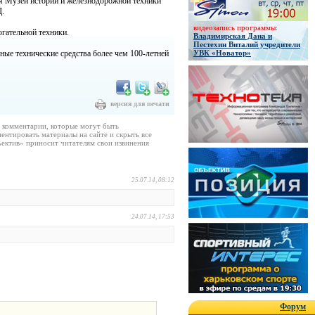
я Музей истории и железнодорожной техники
Д
.
видеозапись программы:
гательной техники.
Владимирская Дана и
Пестехин Виталий учредители
ые технические средства более чем 100-летней
УВК «Новатор»
версия для печати
е комментарии, которые могут быть
ентировать материалы на сайте и скрыть все
ектив» приносит читателям свои извинения
25.07.14, 08:12
24.07.14, 17:53
Форум