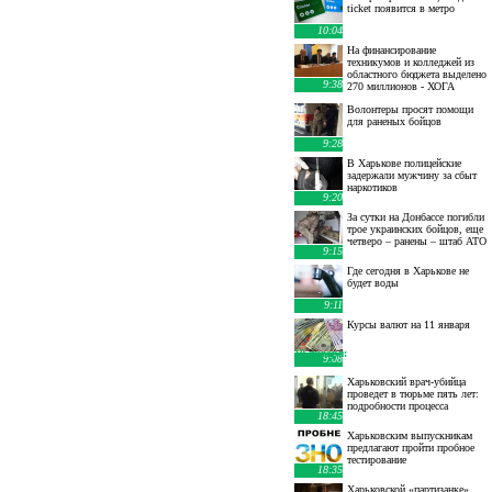
ticket появится в метро
10:04
На финансирование
техникумов и колледжей из
областного бюджета выделено
9:38
270 миллионов - ХОГА
Волонтеры просят помощи
для раненых бойцов
9:28
В Харькове полицейские
задержали мужчину за сбыт
наркотиков
9:20
За сутки на Донбассе погибли
трое украинских бойцов, еще
четверо – ранены – штаб АТО
9:15
Где сегодня в Харькове не
будет воды
9:11
Курсы валют на 11 января
10 января
:
9:08
Харьковский врач-убийца
проведет в тюрьме пять лет:
подробности процесса
18:45
Харьковским выпускникам
предлагают пройти пробное
тестирование
18:35
Харьковской «партизанке»