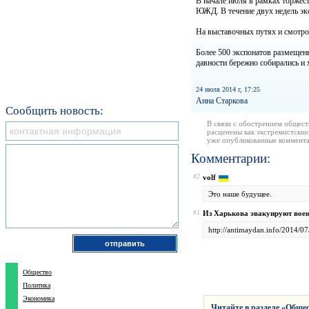
В начале июля в рамках торжес
ЮЖД. В течение двух недель эк
На выставочных путях и смотро
Более 500 экспонатов размещен
давности бережно собирались и
24 июля 2014 г, 17:25
Анна Старкова
Сообщить новость:
В связи с обострением общест
расценены как экстремистские
уже опубликованные коммента
Комментарии:
#2
volf
Это наше будущее.
#1
Из Харькова эвакуируют вое
http://antimaydan.info/2014/
Общество
Политика
Экономика
Читайте в разделе «
Общес