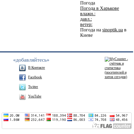
Погода
Погода в
Харькове
влажн.:
давл.:
ветер:
Погода на
sinoptik.ua
в
Киеве
«добавляйтесь»
В Контакте
Facebook
Twitter
YouTube