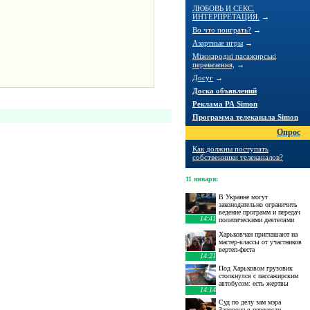
ЛЮБОВЬ И СЕКС.
ИНТЕРПРЕТАЦИЯ.
→
Во что поиграть?
→
Азартные игры
→
Міжнародні пасажирські
перевезення,
→
Досуг
→
Доска объявлений
Реклама РА Simon
Программа телеканала Simon
Опрос
Как должны поступать
собственники телеканалов?
11 января
:
В Украине могут
законодательно ограничить
ведение программ и передач
14:41
политическими деятелями
Харьковчан приглашают на
мастер-классы от участников
вертеп-феста
14:21
Под Харьковом грузовик
столкнулся с пассажирским
автобусом: есть жертвы
14:14
Суд по делу зам мэра
Запорожья перенесли