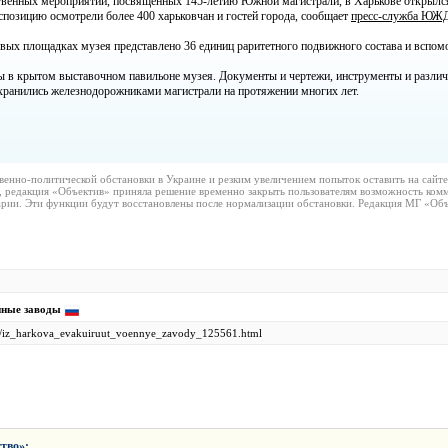
твенных мероприятий, посвященных 145-летию Южной магистрали, в Харькове открылс
спозицию осмотрели более 400 харьковчан и гостей города, сообщает
пресс-служба ЮЖ
вых площадках музея представлено 36 единиц раритетного подвижного состава и вспомо
ы в крытом выставочном павильоне музея. Документы и чертежи, инструменты и различн
 хранились железнодорожниками магистрали на протяжении многих лет.
венно-политической обстановки в Украине и резким увеличением попыток оставить на сайт
, редакция «Объектив» приняла решение временно закрыть пользователям возможность комм
рии. Эти функции будут восстановлены после нормализации обстановки. Редакция МГ «Объ
нные заводы
07/iz_harkova_evakuiruut_voennye_zavody_125561.html
тво
»: