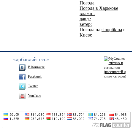
Погода
Погода в
Харькове
влажн.:
давл.:
ветер:
Погода на
sinoptik.ua
в
Киеве
«добавляйтесь»
В Контакте
Facebook
Twitter
YouTube