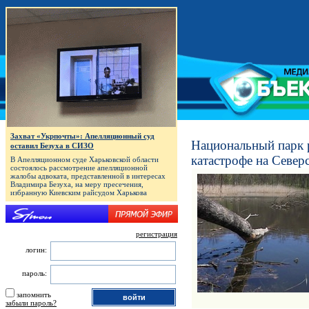
Захват «Укрпочты»: Апелляционный суд
Национальный парк 
оставил Безуха в СИЗО
катастрофе на Север
В Апелляционном суде Харьковской области
состоялось рассмотрение апелляционной
жалобы адвоката, представленной в интересах
Владимира Безуха, на меру пресечения,
избранную Киевским райсудом Харькова
регистрация
логин:
пароль:
запомнить
забыли пароль?