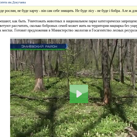
ситета им.Докучаева
де рослин, не буде харчу - він сам себе знищить. Не буде лісу - не буде і бобра. Але ж дл
решают, как быть. Уничтожать животных в национальном парке категорически запрещено
оветуют рассчитать, сколько бобровых семей может жить на территории нацпарка без ущ
их местах. Готовят предложения в Министерство экологии и Госагентство лесных ресурсо