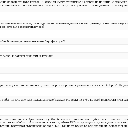
рские должности кого попало. И какое он имеет отношение к бобрам не понятно, с таким ж
спринимать это потом всерьез. Вы у зоологов лучше спросите что они думают по этому пово
 национальным парком, он придурка из сельхозакадемии нашем руководить научным отделом
ров, которая оздоравливает лес!
абая большая угроза - это такие "профессора"!
есопарке, и понастроили там коттеджей.
ров спасут лес от чиновников, браконьеров и прочих кормящихся с леса "не бобров". Не да
 дубы, на которые уже положили глаз ( паркет, столярка из дуба по всей видимости куда важ
отные занесённые в Красную книгу. Или бояться что они повалят дубы, на которые уже полож
кие - то там бобры). А знаете ли вы что в далёком 1922 году, когда люди голодали и толь
ведник, в котором выращивали бобров, так - как на то время во сей Европе их оставалось не