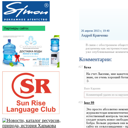
26 апреля 2013 г, 19:40
Андрей Кравченко
В связи с обострением общест
расценены как экстремистские
уже опубликованные коммента
Комментарии:
#27
Бука
На счет Лысенко, мне кажется
знаю, он очень хороший ботан
:).
Вася Каразин
Комментарий удален из-за наруше
#25
Igor 99
Это просто абсолютно некомпе
журналистская некомпетентнос
естественный контроль числе
уходит искать новое свободно
бобра. Больше деревьев они в
сайту их сельхозакадемии - п