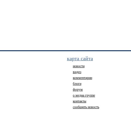
карта сайта
новости
видео
комментарии
блоги
форум
о медиа группе
контакты
сообщить новость