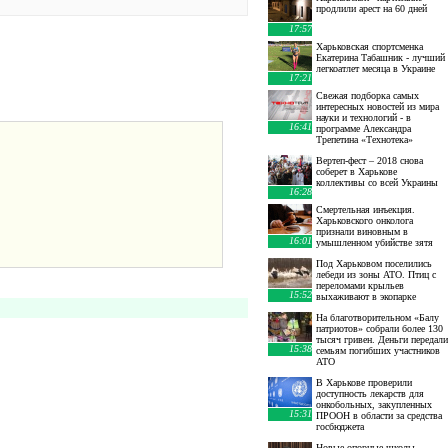
продлили арест на 60 дней
17:57
Харьковская спортсменка
Екатерина Табашник - лучший
легкоатлет месяца в Украине
17:21
Свежая подборка самых
интересных новостей из мира
науки и технологий - в
16:41
программе Александра
Трепетина «Технотека»
Вертеп-фест – 2018 снова
соберет в Харькове
коллективы со всей Украины
16:28
Смертельная инъекция.
Харьковского онколога
признали виновным в
16:01
умышленном убийстве зятя
Под Харьковом поселились
лебеди из зоны АТО. Птиц с
переломами крыльев
15:52
выхаживают в экопарке
На благотворительном «Балу
патриотов» собрали более 130
тысяч гривен. Деньги передали
15:38
семьям погибших участников
АТО
В Харькове проверили
доступность лекарств для
онкобольных, закупленных
15:31
ПРООН в области за средства
госбюджета
Новые опорные школы,