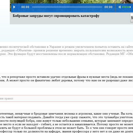
00:00
00:00
Бобровые запруды могут спровоцировать катастрофу
венно-политической обстановки в Украине и резким увеличением попыток оставить на сайт
, редакция «Объектив» приняла решение временно закрыть пользователям возможность комм
рии. Эти функции будут восстановлены после нормализации обстановки. Редакция МГ «Объ
, что в репортаже просто вставили удачно отдельные фразы в нужные места (ведь не покзано
ик. А может просто он фанатично любит деревья, потому что нам он не разрешал даже лист
ния правил
тентные, ненаучные и бредовые замечания лесника и агронома, какие они ученые. Вы хоть к
ть такой материал подавать. Давайте тогда уже сразу скажите, что это чупакабра уничтожа
нности популяций бобра, они живут только небольшими семьями, которые занимают опред
е место и если не находит - гибнет, а не остается и накапливается. Потому просто не може
алить не будут и большой проблемы в этом не может быть. То о чем они говорят просто не
рофессор только по должности на кафедре, звания профессора у него нет и он даже не доктор