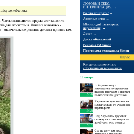
ЛЮБОВЬ И СЕКС.
ИНТЕРПРЕТАЦИЯ.
→
я лісу це небезпека
Во что поиграть?
→
Азартные игры
→
. Часть специалистов предлагают защитить
Міжнародні пасажирські
ерба для экосистемы. Лишних животных -
перевезення,
→
в - окончательное решение должны принять там.
Досуг
→
Доска объявлений
Реклама РА Simon
Программа телеканала Simon
Опрос
Как должны поступать
собственники телеканалов?
11 января
:
В Украине могут
законодательно ограничить
ведение программ и передач
14:41
политическими деятелями
Харьковчан приглашают на
мастер-классы от участников
вертеп-феста
14:21
Под Харьковом грузовик
столкнулся с пассажирским
автобусом: есть жертвы
14:14
Суд по делу зам мэра
Запорожья перенесли