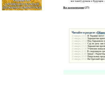
все хают) думала о будущем. 
Все комментарии
(
27
)
Читайте в разделе «
Общес
В Украине могут 
11 января, 14:41
Харьковчан пригл
11 января, 14:21
Под Харьковом гр
11 января, 14:14
Суд по делу зам 
11 января, 13:31
Харьковчан прося
11 января, 13:25
Учителям повыси
11 января, 12:36
В следующую сред
11 января, 11:55
Захват «Укрпочты
11 января, 11:09
Патрульные прод
11 января, 10:49
На Одесской при
11 января, 10:42