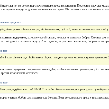
итают давно, но до сих пор значительного вреда не наносили. Последние пару лет мохн
сь за деревья вокруг водоемов национального парка. Обгрызают и валят не только молод
ситета им.Докучаева
уба, діаметр якого більше метра, він його валить, цей дуб, лише з єдиною метою - щоб у
 полтысячи деревьев, которые уже обгрызли, но пока не завалили бобры. Сколько уже ле
лесной ручей и затопили округу. А вот дамбы, устроенные человеком, бобрам не по нр
ие леса»
бу, і коли рівень води підіймається під час паводку, ця нора може послужить дренажем.
 животные подгрызают сорокаметровые дубы, чтобы свалить их прямо в реку. Огромные
е грозит затоплением местности.
ие леса»
 метров, а дубы - высотой 20-30. Эти дубы обязательно лягут в речку, а это уже будет 
оворят ученые, бобры расплодятся еще больше. Ведь естественного врага у них здесь нет