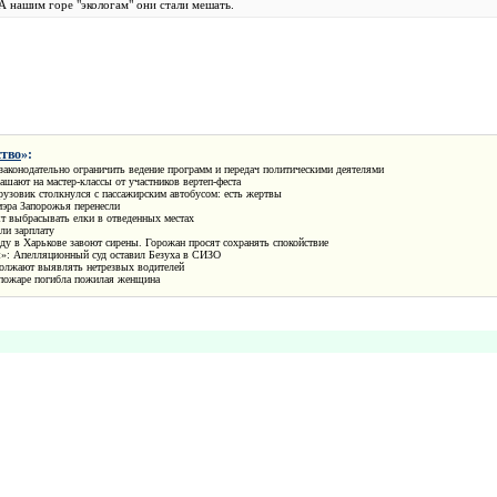
А нашим горе "экологам" они стали мешать.
тво
»:
законодательно ограничить ведение программ и передач политическими деятелями
ашают на мастер-классы от участников вертеп-феста
узовик столкнулся с пассажирским автобусом: есть жертвы
мэра Запорожья перенесли
т выбрасывать елки в отведенных местах
ли зарплату
у в Харькове завоют сирены. Горожан просят сохранять спокойствие
»: Апелляционный суд оставил Безуха в СИЗО
олжают выявлять нетрезвых водителей
 пожаре погибла пожилая женщина