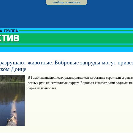
сообщить новость
разрушают животные. Бобровые запруды могут привес
ском Донце
В Гомольшанских лесах расплодившиеся хвостатые строители сгрыза
лесных ручьях, затапливая округу. Бороться с животными радикальны
парка не позволяет
Хар
ква