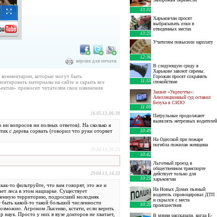
13:31
Харьковчан просят
выбрасывать елки в
отведенных местах
13:25
Учителям повысили зарплату
12:36
версия для печати
В следующую среду в
Харькове завоют сирены.
е комментарии, которые могут быть
Горожан просят сохранять
11:55
ентировать материалы на сайте и скрыть все
спокойствие
ектив» приносит читателям свои извинения
Захват «Укрпочты»:
Апелляционный суд оставил
Безуха в СИЗО
11:09
16.05.13, 06:39
Патрульные продолжают
выявлять нетрезвых водителей
 ни вопросов ни полных ответов). На сколько я
ик с дерева сорвать (говорил что руки оторвет
10:49
На Одесской при пожаре
погибла пожилая женщина
29.04.13, 20:25
10:42
Льготный проезд в
общественном транспорте
29.04.13, 14:23
действует только для
10:25
харьковчан
ак-то фильтруйте, что вам говорят, это же и
На Новых Домах пьяный
ет леса в этом нацпарке. Существует
водитель спровоцировал ДТП
еленную территорию, подросший молодняк
и скрылся с места
т быть какой-то такой большой численности
10:20
происшествия
возможно. Агроном Лысенко, кстати, если верить
 наук. Просто у них в вузе докторов не хватает,
В мэрии рассказали, когда E-