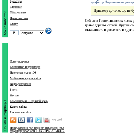
Культура
профессор Национального универ
Здоровье
Призведе до того, що не бу
Образование
Происшествия
Сейчас в Гомольшанских лесах 
Спорт
целые деревья сеткой. Другие с
отлавливать и расселять в друг
О медиа группе
Контактная информация
Приложение для iOS
Мобильная версия сайта
Видеорепортажи
Блоги
Форум
Комментарии — прямой эфир
Карта сайта
Реклама на сайте
что это?
Повідомлення про подання інформації про
структуру власності ТОВ «ТРК «СІМОН.»