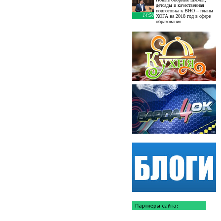
детсады и качественная
подготовка к ВНО – планы
14:50
ХОГА на 2018 год в сфере
образования