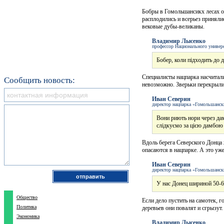
Бобры в Гомольшансикх лесах об
расплодились и всерьез приняли
вековые дубы-великаны.
Владимир Лысенко
профессор Национального универ
Бобер, коли підходить до д
Специалисты нацпарка насчитали
Сообщить новость:
невозможно. Зверьки перекрыли 
Иван Северин
директор нацпарка «Гомольшанск
Вони риють нори через дам
слідкуємо за цією дамбою
Вдоль берега Северского Донца
опасаются в нацпарке. А это уж
Иван Северин
директор нацпарка «Гомольшанск
У нас Донец шириной 50-60
Общество
Если дело пустить на самотек, г
Политика
деревьев они повалят и сгрызут.
Экономика
Владимир Лысенко