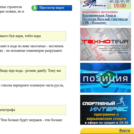
атые строители
Просмотр видео
ые осинки, но и
видеозапись программы:
Владимирская Дана и
Пестехин Виталий учредители
УВК «Новатор»
 нього був корм, тобто кора
жит в воде по вине хвостатых - посчитать
аву - их мохнатые планомерно разрушают.
 Якщо піде вода - розмиє дамбу. Тому ми
 стволы перекроют основную часть русла,
катастрофа
. Чем больше будет зверьков - тем больше
Форум