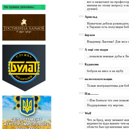
вот и назначают на профессо
мнения по этому вопросу и во
думаю).
#24
Арнольд
Назначили дебила руководить
в Украине есть популяция боб
#23
йцукен
Владимир Лысенко! Для леса с
#22
А ещё эти твари
...повалили вековые дубы в Л
#21
Кудяплик
бобров на мясо и на шубу
#20
налогоплательщик
Только контрацептивы для боб
#19
Изя..........
> Или бояться что они повалят
Поддерживаю эту версию.
#18
Wolf
Что за бред, кому мешают жив
видимости куда важнее чем ка
области был организован запо