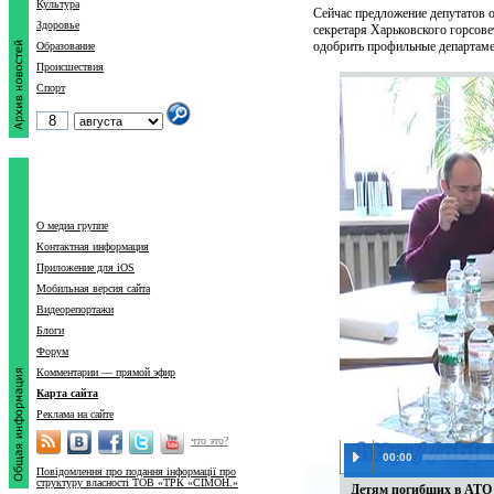
Культура
Сейчас предложение депутатов 
Здоровье
секретаря Харьковского горсов
одобрить профильные департамен
Образование
Происшествия
Спорт
О медиа группе
Контактная информация
Приложение для iOS
Мобильная версия сайта
Видеорепортажи
Блоги
Форум
Комментарии — прямой эфир
Карта сайта
Реклама на сайте
что это?
00:00
Повідомлення про подання інформації про
структуру власності ТОВ «ТРК «СІМОН.»
Детям погибших в АТО