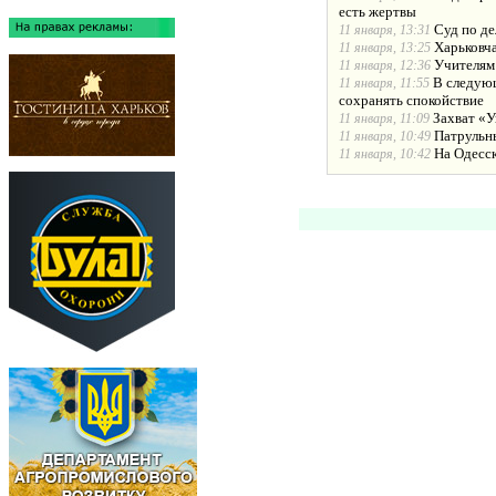
есть жертвы
Суд по де
11 января, 13:31
Харьковча
11 января, 13:25
Учителям
11 января, 12:36
В следующ
11 января, 11:55
сохранять спокойствие
Захват «У
11 января, 11:09
Патрульн
11 января, 10:49
На Одесс
11 января, 10:42