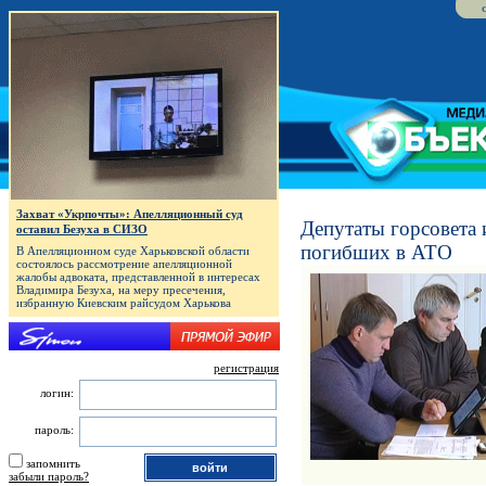
Захват «Укрпочты»: Апелляционный суд
Депутаты горсовета
оставил Безуха в СИЗО
погибших в АТО
В Апелляционном суде Харьковской области
состоялось рассмотрение апелляционной
жалобы адвоката, представленной в интересах
Владимира Безуха, на меру пресечения,
избранную Киевским райсудом Харькова
регистрация
логин:
пароль:
запомнить
забыли пароль?