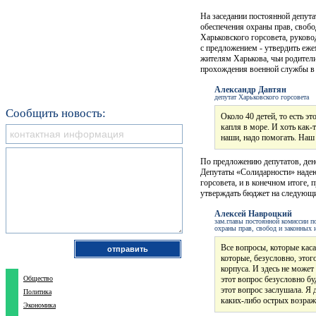
На заседании постоянной депута
обеспечения охраны прав, свобо
Харьковского горсовета, руков
с предложением - утвердить еж
жителям Харькова, чьи родител
прохождения военной службы в
Александр Давтян
депутат Харьковского горсовета
Сообщить новость:
Около 40 детей, то есть эт
капля в море. И хоть как-
наши, надо помогать. Наш 
По предложению депутатов, ден
Депутаты «Солидарности» надею
горсовета, и в конечном итоге, 
утверждать бюджет на следующи
Алексей Навроцкий
зам.главы постоянной комиссии п
охраны прав, свобод и законных 
Все вопросы, которые кас
которые, безусловно, это
корпуса. И здесь не може
Общество
этот вопрос безусловно бу
этот вопрос заслушала. Я
Политика
каких-либо острых возраж
Экономика