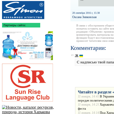
28 сентября 2016 г, 15:38
Оксана Зинковская
В связи с обострением общест
попыток оставить на сайте ко
редакция «Объектив» приняла
комментировать материалы на 
функции будут восстановлены
приносит читателям свои изв
Комментарии:
#1
ЭХ
С надписью твой папа 
Читайте в разделе 
В Украине
11 января, 14:41
передач политическими 
Харьковча
11 января, 14:21
феста
Под Харьк
11 января, 14:14