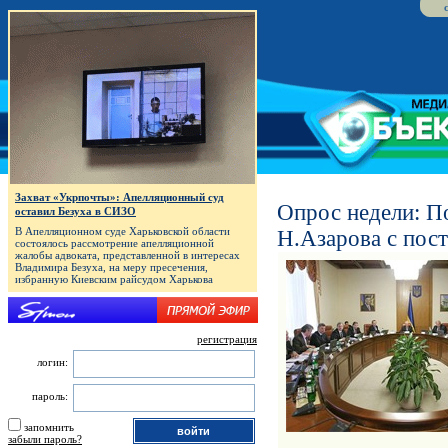
Захват «Укрпочты»: Апелляционный суд
Опрос недели: П
оставил Безуха в СИЗО
В Апелляционном суде Харьковской области
Н.Азарова с пос
состоялось рассмотрение апелляционной
жалобы адвоката, представленной в интересах
Владимира Безуха, на меру пресечения,
избранную Киевским райсудом Харькова
регистрация
логин:
пароль:
запомнить
забыли пароль?