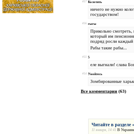
#57
Колотить
ничего не нужно кол
государством!
#56
гыгы
Прикольно смотреть, 
который им пенсионны
подряд росли каждый 
Рабы такие рабы...
#55
5
еле выгнали! слава Бо
#54
Умойтесь
Зомбированные харько
Все комментарии
(
63
)
Читайте в разделе 
В Украине
11 января, 14:41