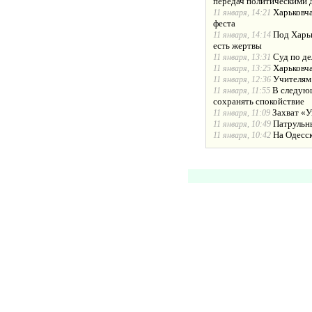
передач политическими 
Харьковча
11 января, 14:21
феста
Под Харьк
11 января, 14:14
есть жертвы
Суд по де
11 января, 13:31
Харьковча
11 января, 13:25
Учителям
11 января, 12:36
В следующ
11 января, 11:55
сохранять спокойствие
Захват «У
11 января, 11:09
Патрульн
11 января, 10:49
На Одесс
11 января, 10:42