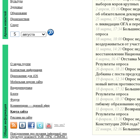
Культура
выборов мэров крупных 
Здоровье
Опрос нед
2 апреля, 15:16
Образование
об обязательном деклар
Опрос не
25 марта, 17:52
Происшествия
о ликвидации ОГА и пер
Спорт
Большинс
18 марта, 17:34
опроса
Опрос не
18 марта, 18:00
воздерживаться от участ
Опрос не
11 марта, 14:20
восстановлении Национа
Отставка 
4 марта, 16:47
Результаты опроса
О медиа группе
Опрос н
26 февраля, 18:21
Контактная информация
Добкина с поста предсе
Приложение для iOS
Опрос не
19 февраля, 12:34
Мобильная версия сайта
новый виток противостоя
Видеорепортажи
Большин
18 февраля, 17:32
Результаты опроса
Блоги
Опрос н
11 февраля, 18:37
Форум
гибкому образованию ку
Комментарии — прямой эфир
Возвращ
11 февраля, 13:22
Карта сайта
Результаты опроса
Реклама на сайте
Опрос не
4 февраля, 13:30
Конституции 2004 года?
что это?
Большинс
22 января, 12:16
Повідомлення про подання інформації про
структуру власності ТОВ «ТРК «СІМОН.»