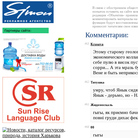
В связи с обострением общест
попыток оставить на сайте ко
редакция «Объектив» приняла
комментировать материалы на 
функции будут восстановлены
приносит читателям свои изв
Комментарии:
#63
Krasava
Этому старому геологу
экономического колла
себе пулю в висок пус
сорри... А эта мразь 
Вене и быть неприкос
#62
Титушка
умру, чтоб Янык сидя 
Янык - дерьмо, но - Н
#61
Жидомоскаль
гыгы, як приємно бачи
повні груди дихає фе
#60
00
гыгы