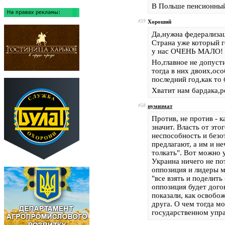
В Польше пенсионный 
#59
Хороший
Да,нужна федерализац
Страна уже который г
у нас ОЧЕНЬ МАЛО!
Но,главное не допуст
тогда в них двоих,ос
последний год,как то 
Хватит нам бардака,
#58
нумизмат
Против, не против - 
значит. Власть от это
неспособность и безо
предлагают, а им и н
толкать". Вот можно у
Украина ничего не по
оппозиция и лидеры м
"все взять и поделить
оппозиция будет дого
показали, как освобо
друга. О чем тогда м
государственном упр