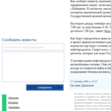
Как сообщил министр экономики
кардинальным мерам, поскольку
с Кабмином. В частности, они в
экспертно-аналитической групп
Государственной ценовой инспе
На вторую декаду сентября эксп
7,89 грн. за литр бензина А-95
достигала 7,98 грн., пишет
Дело
.
Как будут определяться цены н
Сообщить новость:
и проект правительственного р
ведомства еще будут готовить с
нефтепродуктов. Скорее всего, 
расчетов, которые уже ведет Го
Участники рынка нефтепродукто
автомобильное топливо. Они у
исходя из стоимости нефти и не
подорожание бензина повлияла 
17 сентября 2009 г, 15:10
Евгения Дашкевич
В связи с обострением общест
попыток оставить на сайте ко
Общество
редакция «Объектив» приняла
Политика
комментировать материалы на 
функции будут восстановлены
Экономика
приносит читателям свои изв