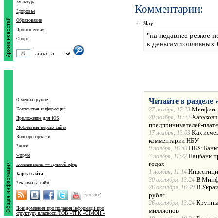
Культура
Комментарии:
Здоровье
Образование
#1
Slay
Происшествия
"на недавнее резкое п
Спорт
к деньгам топливных 
О медиа группе
Читайте в разделе 
Минфин: 
Контактная информация
27 ноября, 17:23
Харьковщи
20 ноября, 16:22
Приложение для iOS
предпринимателей-плате
Мобильная версия сайта
Как исче
17 ноября, 13:03
Видеорепортажи
комментарии НБУ
Блоги
НБУ: Банк
9 ноября, 16:59
Форум
Нацбанк п
3 ноября, 11:22
годах
Комментарии — прямой эфир
Инвестици
1 ноября, 11:14
Карта сайта
В Минфи
30 октября, 13:24
Реклама на сайте
В Украи
26 октября, 16:49
рубля
что это?
Крупные
26 октября, 13:24
Повідомлення про подання інформації про
миллионов
структуру власності ТОВ «ТРК «СІМОН.»