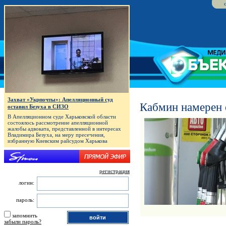
Захват «Укрпочты»: Апелляционный суд
Кабмин намерен 
оставил Безуха в СИЗО
В Апелляционном суде Харьковской области
состоялось рассмотрение апелляционной
жалобы адвоката, представленной в интересах
Владимира Безуха, на меру пресечения,
избранную Киевским райсудом Харькова
регистрация
логин:
пароль:
запомнить
забыли пароль?