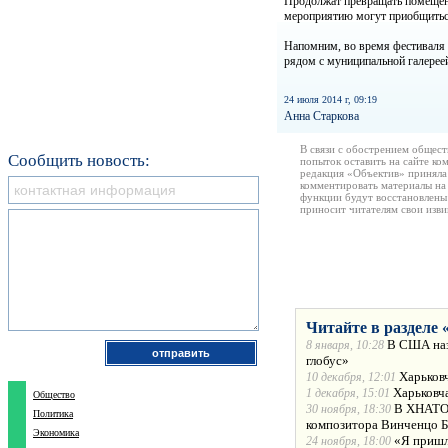
Продолжат превращать помещен
мероприятию могут приобщитьс
Напомним, во время фестиваля 
рядом с муниципальной галере
24 июля 2014 г, 09:19
Анна Старкова
В связи с обострением общест
Сообщить новость:
попыток оставить на сайте ко
редакция «Объектив» приняла
комментировать материалы на 
функции будут восстановлены
приносит читателям свои изв
Читайте в разделе 
В США наз
8 января, 10:28
глобус»
Харьков
10 декабря, 12:01
Харьковч
1 декабря, 15:01
Общество
В ХНАТОБ
30 ноября, 18:30
Политика
композитора Винченцо 
Экономика
«Я пришл
24 ноября, 18:00