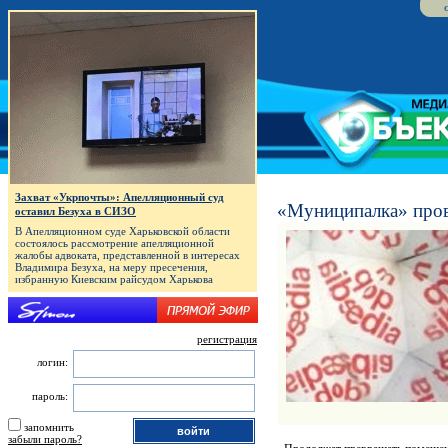
Захват «Укрпочты»: Апелляционный суд
«Муниципалка» пров
оставил Безуха в СИЗО
В Апелляционном суде Харьковской области
состоялось рассмотрение апелляционной
жалобы адвоката, представленной в интересах
Владимира Безуха, на меру пресечения,
избранную Киевским райсудом Харькова
регистрация
логин:
пароль:
запомнить
забыли пароль?