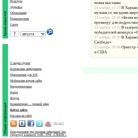
Культура
новая выставка
Здоровье
В Харько
24 ноября, 15:43
музыки со звездами мир
Образование
«Белая во
23 ноября, 18:46
Происшествия
премьеру для подростко
Спорт
В галере
23 ноября, 14:52
победителей конкурса «
В Харько
17 ноября, 18:39
Свободе»
Оркестр 
15 ноября, 09:46
и США
О медиа группе
Контактная информация
Приложение для iOS
Мобильная версия сайта
Видеорепортажи
Блоги
Форум
Комментарии — прямой эфир
Карта сайта
Реклама на сайте
что это?
Повідомлення про подання інформації про
структуру власності ТОВ «ТРК «СІМОН.»