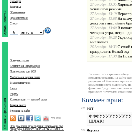
Культура
Харьков
27 декабря, 13:35
Здоровье
усиленном режиме
Образование
Нераспр
27 декабря, 13:19
Происшествия
На комм
27 декабря, 13:08
дежурить аварийные бр
Спорт
В новог
27 декабря, 13:00
четырех утра, метро - до
Украинц
27 декабря, 10:28
миллионов
С елкой 
26 декабря, 18:33
праздновать Новый год
На Новый
26 декабря, 17:39
О медиа группе
Контактная информация
Приложение для iOS
В связи с обострением общест
Мобильная версия сайта
попыток оставить на сайте ко
редакция «Объектив» приняла
Видеорепортажи
комментировать материалы на 
функции будут восстановлены
Блоги
приносит читателям свои изв
Форум
Комментарии:
Комментарии — прямой эфир
Карта сайта
#25
РОТ
Реклама на сайте
ФФФУУУУУУУУУУ
что это?
ШЛАК!
Повідомлення про подання інформації про
структуру власності ТОВ «ТРК «СІМОН.»
#24
Якуська