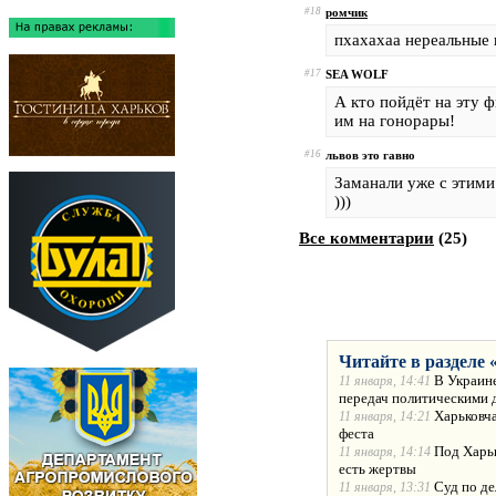
#18
ромчик
пхахахаа нереальные 
#17
SEA WOLF
А кто пойдёт на эту 
им на гонорары!
#16
львов это гавно
Заманали уже с этими
)))
Все комментарии
(
25
)
Читайте в разделе 
В Украине
11 января, 14:41
передач политическими 
Харьковча
11 января, 14:21
феста
Под Харьк
11 января, 14:14
есть жертвы
Суд по де
11 января, 13:31