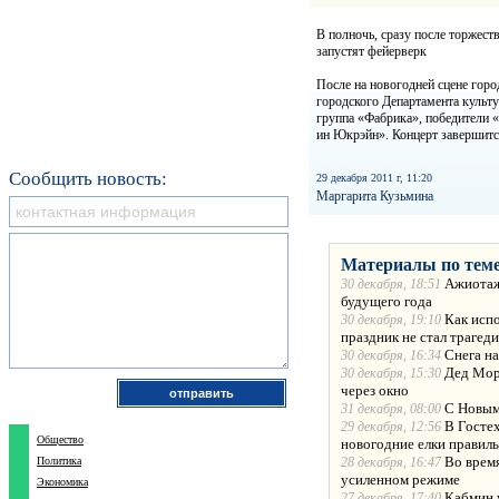
В полночь, сразу после торжест
запустят фейерверк
После на новогодней сцене горо
городского Департамента культ
группа «Фабрика», победители 
ин Юкрэйн». Концерт завершится
Сообщить новость:
29 декабря 2011 г, 11:20
Маргарита Кузьмина
Материалы по теме
Ажиотаж
30 декабря, 18:51
будущего года
Как испо
30 декабря, 19:10
праздник не стал трагед
Снега на
30 декабря, 16:34
Дед Моро
30 декабря, 15:30
через окно
С Новым
31 декабря, 08:00
В Госте
29 декабря, 12:56
Общество
новогодние елки правил
Во врем
Политика
28 декабря, 16:47
усиленном режиме
Экономика
Кабмин 
27 декабря, 17:40