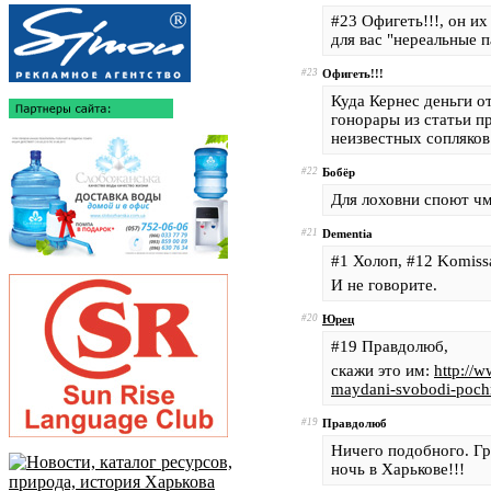
#23 Офигеть!!!, он их
для вас "нереальные п
#23
Офигеть!!!
Куда Кернес деньги 
гонорары из статьи п
неизвестных сопляков
#22
Бобёр
Для лоховни споют чм
#21
Dementia
#1 Холоп, #12 Komiss
И не говорите.
#20
Юрец
#19 Правдолюб,
скажи это им:
http://w
maydani-svobodi-poch
#19
Правдолюб
Ничего подобного. Гр
ночь в Харькове!!!