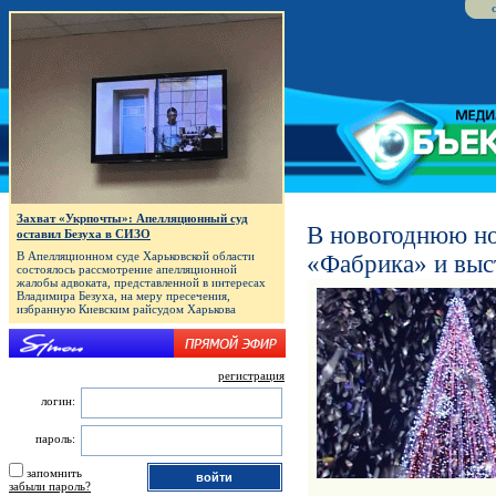
Захват «Укрпочты»: Апелляционный суд
В новогоднюю но
оставил Безуха в СИЗО
В Апелляционном суде Харьковской области
«Фабрика» и выс
состоялось рассмотрение апелляционной
жалобы адвоката, представленной в интересах
Владимира Безуха, на меру пресечения,
избранную Киевским райсудом Харькова
регистрация
логин:
пароль:
запомнить
забыли пароль?