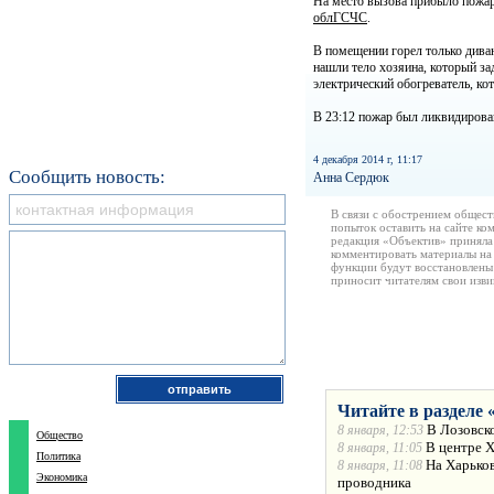
На место вызова прибыло пожарн
облГСЧС
.
В помещении горел только диван
нашли тело хозяина, который з
электрический обогреватель, ко
В 23:12 пожар был ликвидирова
4 декабря 2014 г, 11:17
Сообщить новость:
Анна Сердюк
В связи с обострением общест
попыток оставить на сайте ко
редакция «Объектив» приняла
комментировать материалы на 
функции будут восстановлены
приносит читателям свои изв
Читайте в разделе 
В Лозовск
8 января, 12:53
Общество
В центре 
8 января, 11:05
Политика
На Харько
8 января, 11:08
Экономика
проводника