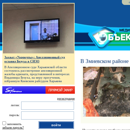
Захват «Укрпочты»: Апелляционный суд
В Змиевском районе
оставил Безуха в СИЗО
В Апелляционном суде Харьковской области
состоялось рассмотрение апелляционной
жалобы адвоката, представленной в интересах
Владимира Безуха, на меру пресечения,
избранную Киевским райсудом Харькова
регистрация
логин:
пароль:
запомнить
забыли пароль?