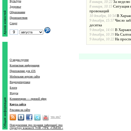
Культура
За неделю
8 января, 10:22
Ситуация в
8 января, 10:15
Здоровье
провокаций
Образование
В Харько
10 декабря, 10:54
Происшествия
Число за
9 декабря, 15:57
Спорт
десятка
В Харько
9 декабря, 14:01
На Салто
9 декабря, 10:39
На просп
9 декабря, 10:22
О медиа группе
Контактная информация
Приложение для iOS
Мобильная версия сайта
Видеорепортажи
Блоги
Форум
Комментарии — прямой эфир
Карта сайта
Реклама на сайте
что это?
Повідомлення про подання інформації про
структуру власності ТОВ «ТРК «СІМОН.»