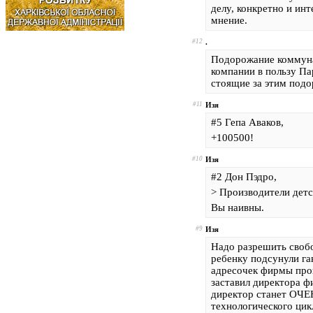
делу, конкретно и инт
мнение.
#12
.
Подорожание коммуна
компании в пользу Па
стоящие за этим подо
#11
Изя
#5 Гепа Аваков,
+100500!
#10
Изя
#2 Дон Пэдро,
> Производители детс
Вы наивны.
#9
Изя
Надо разрешить свобо
ребенку подсунули га
адресочек фирмы прои
заставил директора ф
директор станет ОЧЕ
технологического цикл