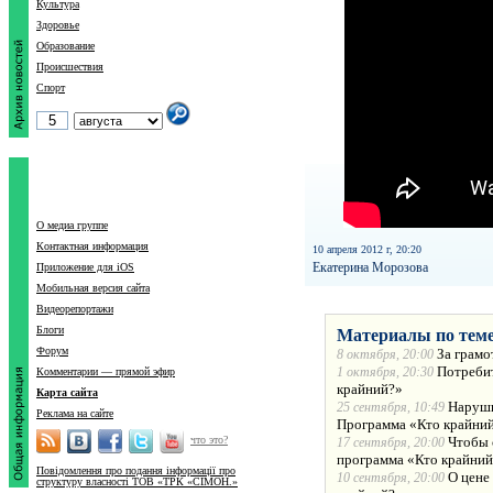
Культура
Здоровье
Образование
Происшествия
Спорт
О медиа группе
Контактная информация
10 апреля 2012 г, 20:20
Екатерина Морозова
Приложение для iOS
Мобильная версия сайта
Видеорепортажи
Блоги
Материалы по теме
Форум
За грамо
8 октября, 20:00
Потребит
1 октября, 20:30
Комментарии — прямой эфир
крайний?»
Карта сайта
Наруши
25 сентября, 10:49
Реклама на сайте
Программа «Кто крайни
что это?
Чтобы 
17 сентября, 20:00
программа «Кто крайни
Повідомлення про подання інформації про
О цене
10 сентября, 20:00
структуру власності ТОВ «ТРК «СІМОН.»