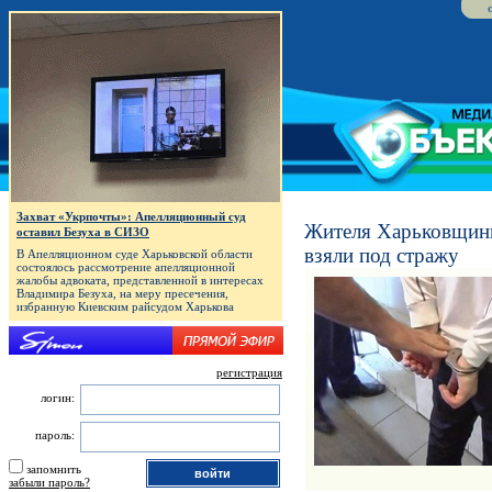
Захват «Укрпочты»: Апелляционный суд
Жителя Харьковщины
оставил Безуха в СИЗО
взяли под стражу
В Апелляционном суде Харьковской области
состоялось рассмотрение апелляционной
жалобы адвоката, представленной в интересах
Владимира Безуха, на меру пресечения,
избранную Киевским райсудом Харькова
регистрация
логин:
пароль:
запомнить
забыли пароль?