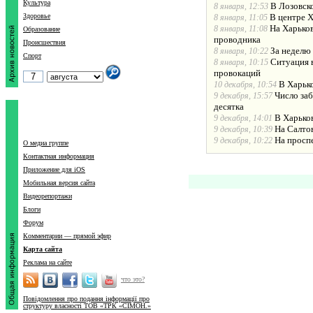
Культура
В Лозовск
8 января, 12:53
Здоровье
В центре 
8 января, 11:05
На Харько
8 января, 11:08
Образование
проводника
Происшествия
За неделю
8 января, 10:22
Спорт
Ситуация в
8 января, 10:15
провокаций
В Харько
10 декабря, 10:54
Число за
9 декабря, 15:57
десятка
В Харько
9 декабря, 14:01
На Салто
9 декабря, 10:39
На просп
9 декабря, 10:22
О медиа группе
Контактная информация
Приложение для iOS
Мобильная версия сайта
Видеорепортажи
Блоги
Форум
Комментарии — прямой эфир
Карта сайта
Реклама на сайте
что это?
Повідомлення про подання інформації про
структуру власності ТОВ «ТРК «СІМОН.»