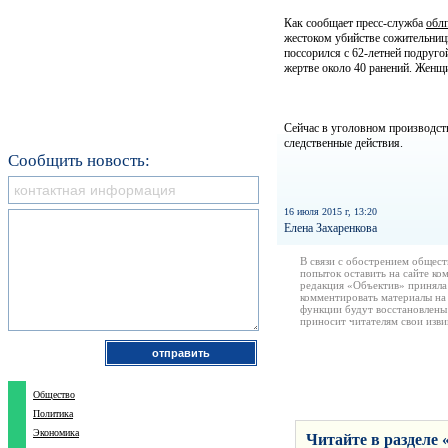
Как сообщает пресс-служба
обл
жестоком убийстве сожительниц
поссорился с 62-летней подруг
жертве около 40 ранений. Женщи
Сейчас в уголовном производств
следственные действия.
Сообщить новость:
16 июля 2015 г, 13:20
Елена Захаренкова
В связи с обострением общест
попыток оставить на сайте ко
редакция «Объектив» приняла
комментировать материалы на 
функции будут восстановлены
приносит читателям свои изв
Общество
Политика
Экономика
Читайте в разделе 