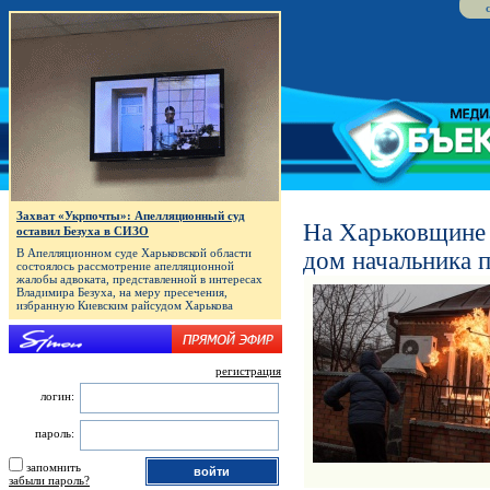
Захват «Укрпочты»: Апелляционный суд
На Харьковщине 
оставил Безуха в СИЗО
В Апелляционном суде Харьковской области
дом начальника 
состоялось рассмотрение апелляционной
жалобы адвоката, представленной в интересах
Владимира Безуха, на меру пресечения,
избранную Киевским райсудом Харькова
регистрация
логин:
пароль:
запомнить
забыли пароль?