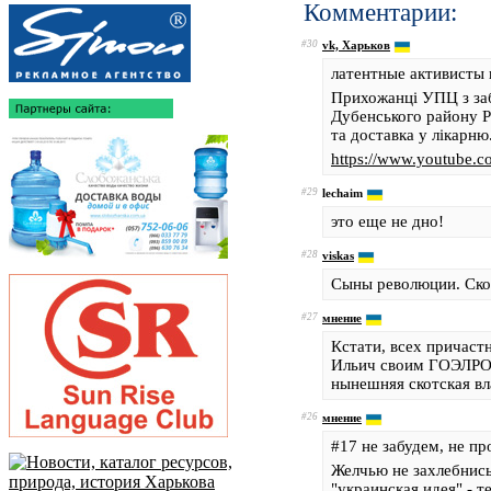
Комментарии:
#30
vk, Харьков
латентные активисты 
Прихожанці УПЦ з заб
Дубенського району Р
та доставка у лікарню
https://www.youtube
#29
lechaim
это еще не дно!
#28
viskas
Сыны революции. Скор
#27
мнение
Кстати, всех причаст
Ильич своим ГОЭЛРО в
нынешняя скотская вл
#26
мнение
#17 не забудем, не про
Желчью не захлебнись
"украинская идея" - т