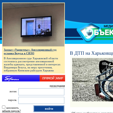
Захват «Укрпочты»: Апелляционный суд
В ДТП на Харьковщи
оставил Безуха в СИЗО
В Апелляционном суде Харьковской области
состоялось рассмотрение апелляционной
жалобы адвоката, представленной в интересах
Владимира Безуха, на меру пресечения,
избранную Киевским райсудом Харькова
регистрация
логин:
пароль:
запомнить
забыли пароль?