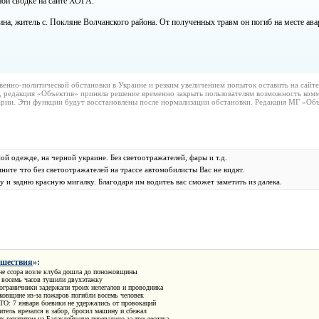
ной сводке на сайте ХОГА.
на, житель с. Покляне Волчанского района. От полученных травм он погиб на месте ава
венно-политической обстановки в Украине и резким увеличением попыток оставить на сайт
, редакция «Объектив» приняла решение временно закрыть пользователям возможность комм
рии. Эти функции будут восстановлены после нормализации обстановки. Редакция МГ «Объ
ной одежде, на черной украине. Без светоотражателей, фары и т.д.
ите что без светоотражателей на трассе автомобилисты Вас не видят.
и задню красную мигалку. Благодаря им водитеь вас сможет заметить из далека.
шествия
»:
не ссора возле клуба дошла до поножовщины
 восемь часов тушили двухэтажку
граничники задержали троих нелегалов и проводника
ковщине из-за пожаров погибли восемь человек
ТО: 7 января боевики не удержались от провокаций
итель врезался в забор, бросил машину и сбежал
 гепатитом на Балаклейщине перевалило за три десятка