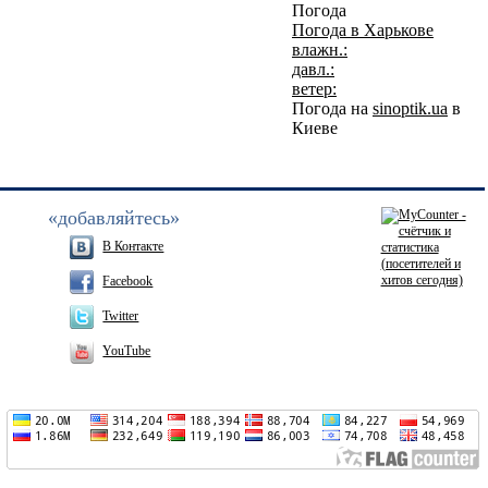
Погода
Погода в
Харькове
влажн.:
давл.:
ветер:
Погода на
sinoptik.ua
в
Киеве
«добавляйтесь»
В Контакте
Facebook
Twitter
YouTube