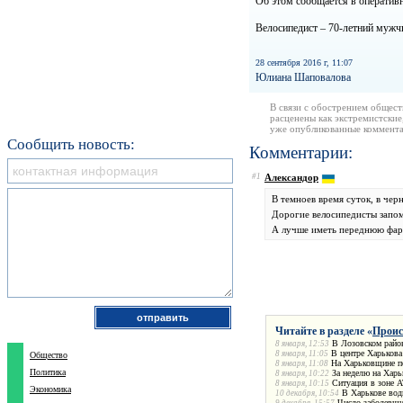
Об этом сообщается в оператив
Велосипедист – 70-летний мужчи
28 сентября 2016 г, 11:07
Юлиана Шаповалова
В связи с обострением общест
расценены как экстремистские
уже опубликованные коммента
Сообщить новость:
Комментарии:
#1
Александор
В темноев время суток, в чер
Дорогие велосипедисты запомн
А лучше иметь переднюю фару 
Читайте в разделе «
Проис
В Лозовском райо
8 января, 12:53
В центре Харькова
8 января, 11:05
Общество
На Харьковщине по
8 января, 11:08
Политика
За неделю на Харь
8 января, 10:22
Ситуация в зоне А
8 января, 10:15
Экономика
В Харькове вод
10 декабря, 10:54
Число заболевших