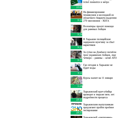
ticket появится в метро
10:04
На финансирование
техникумов и колледжей из
областного бюджета выделено
9:38
270 миллионов - ХОГА
Волонтеры просят помощи
для раненых бойцов
9:28
В Харькове полицейские
задержали мужчину за сбыт
наркотиков
9:20
За сутки на Донбассе погибли
трое украинских бойцов, еще
четверо – ранены – штаб АТО
9:15
Где сегодня в Харькове не
будет воды
9:11
Курсы валют на 11 января
10 января
:
9:08
Харьковский врач-убийца
проведет в тюрьме пять лет:
подробности процесса
18:45
Харьковским выпускникам
предлагают пройти пробное
тестирование
18:35
Харьковской «партизанке»