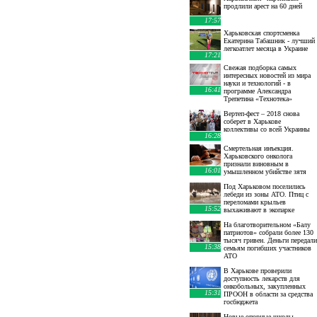
продлили арест на 60 дней
17:57
Харьковская спортсменка
Екатерина Табашник - лучший
легкоатлет месяца в Украине
17:21
Свежая подборка самых
интересных новостей из мира
науки и технологий - в
16:41
программе Александра
Трепетина «Технотека»
Вертеп-фест – 2018 снова
соберет в Харькове
коллективы со всей Украины
16:28
Смертельная инъекция.
Харьковского онколога
признали виновным в
16:01
умышленном убийстве зятя
Под Харьковом поселились
лебеди из зоны АТО. Птиц с
переломами крыльев
15:52
выхаживают в экопарке
На благотворительном «Балу
патриотов» собрали более 130
тысяч гривен. Деньги передали
15:38
семьям погибших участников
АТО
В Харькове проверили
доступность лекарств для
онкобольных, закупленных
15:31
ПРООН в области за средства
госбюджета
Новые опорные школы,