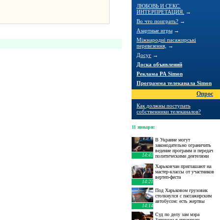
ЛЮБОВЬ И СЕКС.
ИНТЕРПРЕТАЦИЯ.
→
Во что поиграть?
→
Азартные игры
→
Міжнародні пасажирські
перевезення,
→
Досуг
→
Доска объявлений
Реклама РА Simon
Программа телеканала Simon
Опрос
Как должны поступать
собственники телеканалов?
11 января
:
В Украине могут
законодательно ограничить
ведение программ и передач
14:41
политическими деятелями
Харьковчан приглашают на
мастер-классы от участников
вертеп-феста
14:21
Под Харьковом грузовик
столкнулся с пассажирским
автобусом: есть жертвы
14:14
Суд по делу зам мэра
Запорожья перенесли