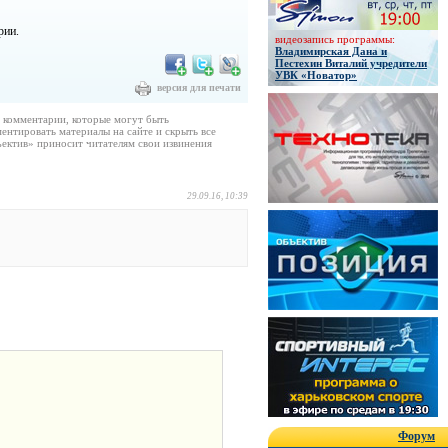
рии.
видеозапись программы:
Владимирская Дана и
Пестехин Виталий учредители
УВК «Новатор»
версия для печати
е комментарии, которые могут быть
ентировать материалы на сайте и скрыть все
ектив» приносит читателям свои извинения
29.09.16, 10:39
Форум