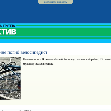
сообщить новость
не погиб велосипедист
На автодороге Волчанск-Белый Колодец (Волчанский район) 27 сентяб
мужчину-велосипедиста