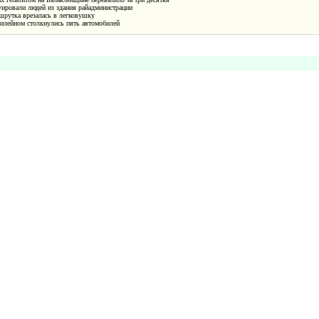
уировали людей из здания райадминистрации
шрутка врезалась в легковушку
илейном столкнулись пять автомобилей