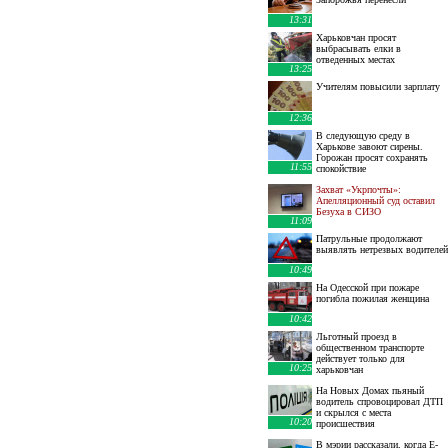
13:31
Харьковчан просят
выбрасывать елки в
отведенных местах
13:25
Учителям повысили зарплату
12:36
В следующую среду в
Харькове завоют сирены.
Горожан просят сохранять
11:55
спокойствие
Захват «Укрпочты»:
Апелляционный суд оставил
Безуха в СИЗО
11:09
Патрульные продолжают
выявлять нетрезвых водителей
10:49
На Одесской при пожаре
погибла пожилая женщина
10:42
Льготный проезд в
общественном транспорте
действует только для
10:25
харьковчан
На Новых Домах пьяный
водитель спровоцировал ДТП
и скрылся с места
10:20
происшествия
В мэрии рассказали, когда E-