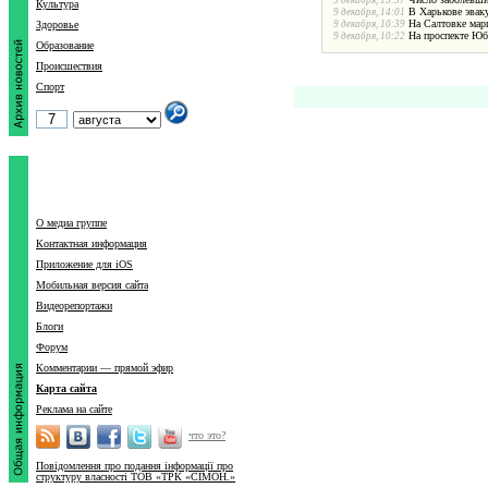
9 декабря, 15:57
Культура
В Харькове эвак
9 декабря, 14:01
На Салтовке мар
Здоровье
9 декабря, 10:39
На проспекте Юб
9 декабря, 10:22
Образование
Происшествия
Спорт
О медиа группе
Контактная информация
Приложение для iOS
Мобильная версия сайта
Видеорепортажи
Блоги
Форум
Комментарии — прямой эфир
Карта сайта
Реклама на сайте
что это?
Повідомлення про подання інформації про
структуру власності ТОВ «ТРК «СІМОН.»