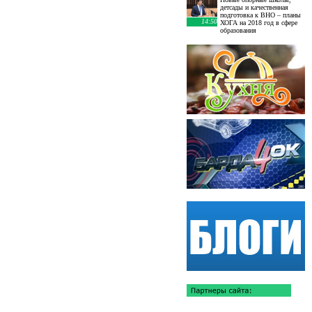
детсады и качественная
подготовка к ВНО – планы
14:50
ХОГА на 2018 год в сфере
образования