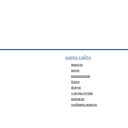
карта сайта
новости
видео
комментарии
блоги
форум
о медиа группе
контакты
сообщить новость