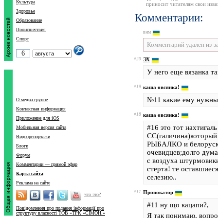
Культура
приносит читателям свои изв
Здоровье
Комментарии:
Образование
Происшествия
внм
Спорт
Комментарий удален из-з
#20
ЭХ
У него еще вязанка та
#19
каша овсянка!
№11 какие ему нужны д
О медиа группе
Контактная информация
#18
каша овсянка!
Приложение для iOS
#16 это тот нахтигал
Мобильная версия сайта
СС(галичина)который 
Видеорепортажи
РЫБАЛКО и белоруск
Блоги
очевидцев;долго дума
Форум
с воздуха штурмовик
Комментарии — прямой эфир
стерта! те оставшиес
Карта сайта
селезию..
Реклама на сайте
#17
Провокатор
что это?
#11 ну що кацапи?,
Повідомлення про подання інформації про
структуру власності ТОВ «ТРК «СІМОН.»
Я так понимаю, вопро