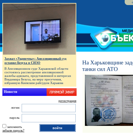
Захват «Укрпочты»: Апелляционный суд
На Харьковщине зад
оставил Безуха в СИЗО
танки сил АТО
В Апелляционном суде Харьковской области
состоялось рассмотрение апелляционной
жалобы адвоката, представленной в интересах
Владимира Безуха, на меру пресечения,
избранную Киевским райсудом Харькова
Новости
регистрация
логин:
пароль:
запомнить
забыли пароль?