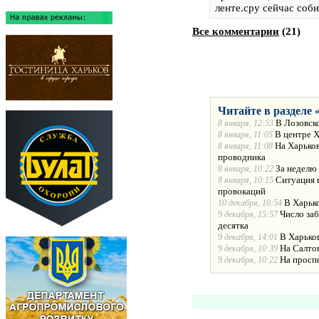
ленте.сру сейчас соб
Все комментарии
(
21
)
Читайте в разделе 
В Лозовск
8 января, 12:53
В центре 
8 января, 11:05
На Харько
8 января, 11:08
проводника
За неделю
8 января, 10:22
Ситуация в
8 января, 10:15
провокаций
В Харько
10 декабря, 10:54
Число за
9 декабря, 15:57
десятка
В Харько
9 декабря, 14:01
На Салто
9 декабря, 10:39
На просп
9 декабря, 10:22