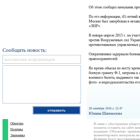
Об этом сообщил начальник пре
По его информации, 43-летний ж
Москве был завербован в незак
«ЛНР».
В январе-апреле 2015 г. он уча
против Вооруженных сил Украи
противотанковых управляемых 
Сообщить новость:
Оперативники задержали боевика
правоохранителей.
Во время обыска по месту вре
боевую гранату Ф-1, патроны к
военного билета, выданного т
фото- и видеодоказательства ег
28 сентября 2016 г, 12:47
Юлиана Шаповалова
Общество
В связи с обострением общест
попыток оставить на сайте ко
Политика
редакция «Объектив» приняла
комментировать материалы на 
Экономика
функции будут восстановлены