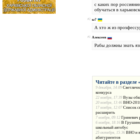
с каких пор россияни
обучаться в харьковс
#2
ы?
А хто ж из прохфессу
#1
Алексеев
Рабы должны знать яз
Читайте в разделе 
Светличн
9 декабря, 14:09
конкурса
Вузы обя
22 ноября, 17:39
ВНО-2018
20 ноября, 13:46
Список с
17 ноября, 12:07
расширить
Гриневич 
7 ноября, 09:12
В Грушинс
6 ноября, 18:16
школьный автобус
ВНО и в
25 октября, 15:36
абитуриентов