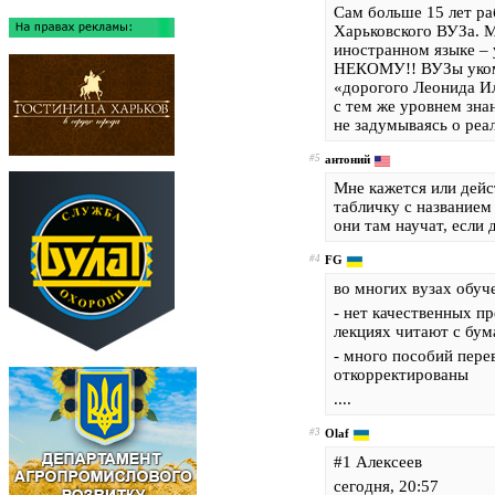
Сам больше 15 лет ра
Харьковского ВУЗа. М
иностранном языке –
НЕКОМУ!! ВУЗы уком
«дорогого Леонида Ил
с тем же уровнем знан
не задумываясь о реа
#5
антоний
Мне кажется или дейс
табличку с названием 
они там научат, если 
#4
FG
во многих вузах обучен
- нет качественных п
лекциях читают с бума
- много пособий пере
откорректированы
....
#3
Olaf
#1 Алексеев
сегодня, 20:57