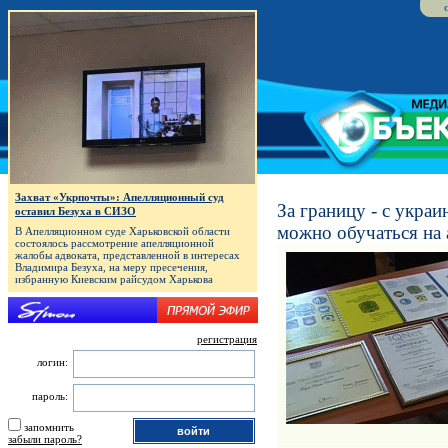
Захват «Укрпочты»: Апелляционный суд
За границу - с укра
оставил Безуха в СИЗО
можно обучаться на 
В Апелляционном суде Харьковской области
состоялось рассмотрение апелляционной
жалобы адвоката, представленной в интересах
Владимира Безуха, на меру пресечения,
избранную Киевским райсудом Харькова
регистрация
логин:
пароль:
запомнить
забыли пароль?