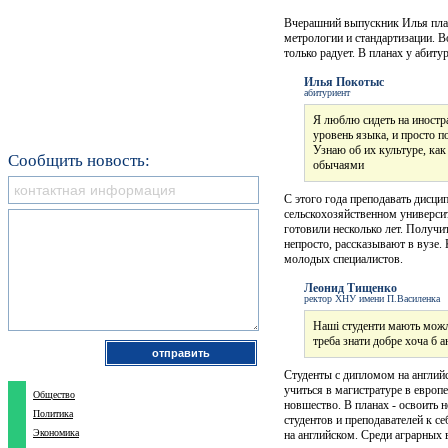
Вчерашний выпускник Илья пла
метрологии и стандартизации. В
только радует. В планах у абиту
Илья Покотыс
абитуриент
Я люблю сидеть на иностр
уровень языка, и просто 
Узнаю об их культуре, ка
Сообщить новость:
обычаями
С этого года преподавать дисц
сельскохозяйственном универси
готовили несколько лет. Получи
непросто, рассказывают в вузе.
молодых специалистов.
Леонид Тищенко
ректор ХНУ имени П.Василенка
Наші студенти мають можл
треба знати добре хоча б а
Студенты с дипломом на английс
учиться в магистратуре в европ
Общество
новшество. В планах - освоить 
Политика
студентов и преподавателей к с
Экономика
на английском. Среди аграрных 