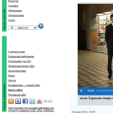
Культура
Здоровье
Образование
Происшествия
Спорт
О медиа группе
Контактная информация
Приложение для iOS
Мобильная версия сайта
Видеорепортажи
Блоги
Форум
Комментарии — прямой эфир
Карта сайта
00:00
Реклама на сайте
вузах Харькова теперь
что это?
Повідомлення про подання інформації про
структуру власності ТОВ «ТРК «СІМОН.»
24 июля 2014 г, 19:00