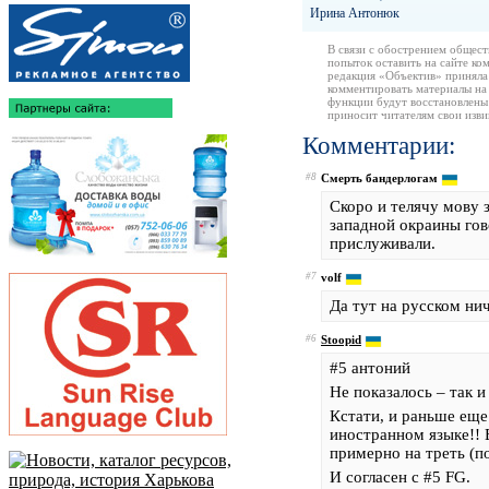
Ирина Антонюк
В связи с обострением общест
попыток оставить на сайте ко
редакция «Объектив» приняла
комментировать материалы на 
функции будут восстановлены
приносит читателям свои изв
Комментарии:
#8
Смерть бандерлогам
Скоро и телячу мову 
западной окраины гов
прислуживали.
#7
volf
Да тут на русском нич
#6
Stoopid
#5 антоний
Не показалось – так и 
Кстати, и раньше ещ
иностранном языке!! 
примерно на треть (п
И согласен с #5 FG.