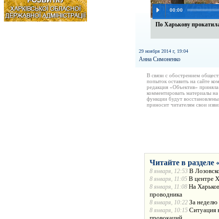
00:00
По Харькову прокатил
29 ноября 2014 г, 19:04
Анна Симоненко
В связи с обострением общест
попыток оставить на сайте ко
редакция «Объектив» приняла
комментировать материалы на 
функции будут восстановлены
приносит читателям свои изв
Читайте в разделе 
В Лозовск
8 января, 12:53
В центре 
8 января, 11:05
На Харько
8 января, 11:08
проводника
За неделю
8 января, 10:22
Ситуация в
8 января, 10:15
провокаций