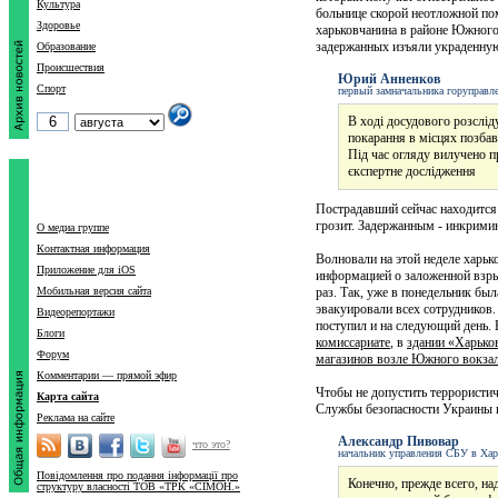
Культура
больнице скорой неотложной п
Здоровье
харьковчанина в районе Южного 
задержанных изъяли украденную
Образование
Происшествия
Юрий Анненков
Спорт
первый замначальника горуправл
В ході досудового розслід
покарання в місцях позбав
Під час огляду вилучено п
єкспертне дослідження
Пострадавший сейчас находится 
грозит. Задержанным - инкрими
О медиа группе
Контактная информация
Волновали на этой неделе харьк
Приложение для iOS
информацией о заложенной взры
Мобильная версия сайта
раз. Так, уже в понедельник бы
эвакуировали всех сотрудников
Видеорепортажи
поступил и на следующий день. 
Блоги
комиссариате
, в
здании «Харько
Форум
магазинов возле Южного вокза
Комментарии — прямой эфир
Чтобы не допустить террористич
Карта сайта
Службы безопасности Украины в
Реклама на сайте
Александр Пивовар
что это?
начальник управления СБУ в Хар
Повідомлення про подання інформації про
Конечно, прежде всего, н
структуру власності ТОВ «ТРК «СІМОН.»