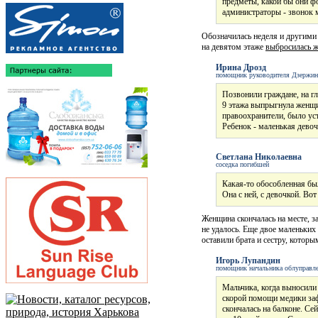
предметы, какой бы они ф
администраторы - звонок 
Обозначилась неделя и другими
на девятом этаже
выбросилась 
Ирина Дрозд
помощник руководителя Дзержин
Позвонили граждане, на гл
9 этажа выпрыгнула женщин
правоохранители, было уст
Ребенок - маленькая девочк
Светлана Николаевна
соседка погибшей
Какая-то обособленная был
Она с ней, с девочкой. Во
Женщина скончалась на месте, за
не удалось. Еще двое маленьких
оставили брата и сестру, которы
Игорь Лупандин
помощник начальника облуправл
Мальчика, когда выносили 
скорой помощи медики заф
скончалась на балконе. Се