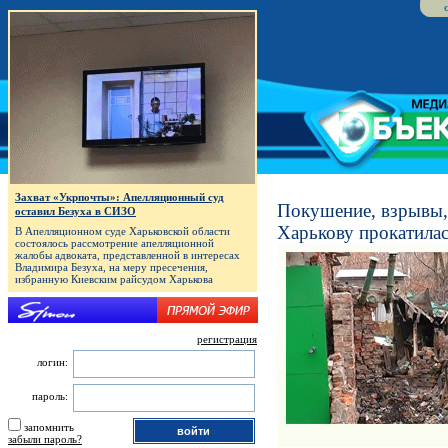
Захват «Укрпочты»: Апелляционный суд
Покушение, взрывы,
оставил Безуха в СИЗО
Харькову прокатила
В Апелляционном суде Харьковской области
состоялось рассмотрение апелляционной
жалобы адвоката, представленной в интересах
Владимира Безуха, на меру пресечения,
избранную Киевским райсудом Харькова
регистрация
логин:
пароль:
запомнить
забыли пароль?