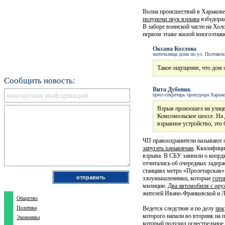
Волна происшествий в Харькове
полуночи звук взрыва
взбудора
В заборе воинской части на Хол
первом этаже жилой многоэтажк
Оксана Козлова
жительница дома по ул. Полтавс
Такое ощущение, что дом 
Сообщить новость:
Вита Дубовик
пресс-секретарь прокурора Харьк
Взрыв произошел на улице
Комсомольское шоссе. На 
взрывное устройство, это 
ЧП правоохранители называют о
запугать харьковчан
. Квалифици
взрыва. В СБУ заявили о коор
отчитались об очередных задер
станциях метро «Пролетарская»
злоумышленники, которые
гото
милиции.
Два автомобиля с ор
жителей Ивано-Франковской и Л
Общество
Политика
Ведется следствие и по делу
пок
которого напали во вторник на 
Экономика
который получил огнестрельное 