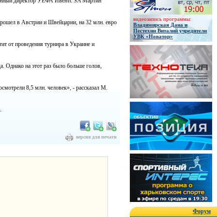
ионный директор УЕФА Ивентс SA Мартин
видеозапись программы:
рошел в Австрии и Швейцарии, на 32 млн. евро
Владимирская Дана и
Пестехин Виталий учредители
УВК «Новатор»
ат от проведения турнира в Украине и
а. Однако на этот раз было больше голов,
мотрели 8,5 млн. человек», - рассказал М.
.
версия для печати
Форум