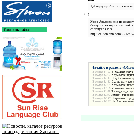
1,4 млрд заработали, а только
#1
?
Жоао Авеланж, экс-президент
банкротства маркетинговой 
сообщает CNN.
http://edition.cnn.com/2012/07/
Читайте в разделе «
Общес
В Украине могут 
11 января, 14:41
Харьковчан пригл
11 января, 14:21
Под Харьковом гр
11 января, 14:14
Суд по делу зам 
11 января, 13:31
Харьковчан прося
11 января, 13:25
Учителям повыси
11 января, 12:36
В следующую сред
11 января, 11:55
Захват «Укрпочты
11 января, 11:09
Патрульные прод
11 января, 10:49
На Одесской при
11 января, 10:42