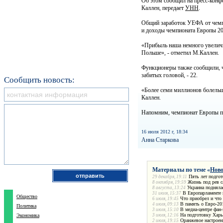
Об этом сообщил на пресс-кон
Каллен, передает
УНН
.
Общий заработок УЕФА от чемпи
и доходы чемпионата Европы 200
«Прибыль наша немного увеличи
Польше», - отметил М.Каллен.
Функционеры также сообщили, чт
забитых головой, - 22.
Сообщить новость:
«Более семи миллионов болельщи
Каллен.
Напомним, чемпионат Европы по
16 июля 2012 г, 18:34
Анна Старкова
Материалы по теме «
Ново
Пять лет подгот
29 декабря, 19:11
Жизнь под рев с
8 октября, 19:59
Украина подняла
8 августа, 13:24
В Европарламенте 
31 июля, 15:37
Общество
Что приобрел и что
6 июля, 19:45
В память о Евро-20
4 июля, 09:13
Политика
В медиа-центре фан
3 июля, 15:10
На подготовку Харь
Экономика
3 июля, 12:16
Оранжевое настроен
2 июля, 19:15