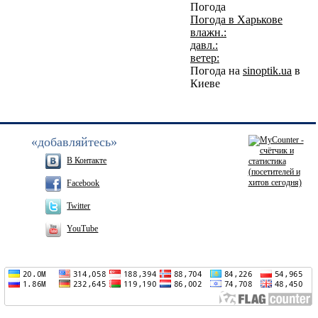
Погода
Погода в
Харькове
влажн.:
давл.:
ветер:
Погода на
sinoptik.ua
в
Киеве
«добавляйтесь»
В Контакте
Facebook
Twitter
YouTube