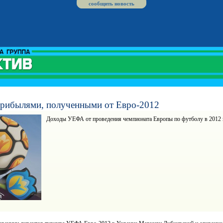
сообщить новость
рибылями, полученными от Евро-2012
Доходы УЕФА от проведения чемпионата Европы по футболу в 2012 г
Харьковчанка выиграла
Харьковский врач-убийца
Вып
квартиру по акции от «Digma»
проведет в тюрьме пять лет
про