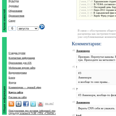
Культура
Харьковским студен
2 июля, 17:40
В УЕФА составили 
2 июля, 15:22
Здоровье
Последний день Евр
2 июля, 14:58
Евро-2012 глазами 
2 июля, 14:09
Образование
В харьковской фан-
2 июля, 11:46
Происшествия
Хорек Фред угадал 
2 июля, 11:29
Спорт
В связи с обострением общест
расценены как экстремистские
уже опубликованные коммента
Комментарии:
#6
Амненорм
О медиа группе
Признаю. Перепутал каналы. Н
Контактная информация
грн. Приходите на металлист 
Приложение для iOS
#5
!
Мобильная версия сайта
Видеорепортажи
#3
Амненорм
Блоги
и вообще то они правы...
Форум
Комментарии — прямой эфир
#4
?
Карта сайта
#3 Амненорм, вообще-то фильм
Реклама на сайте
#3
Амненорм
что это?
Верить CNN себя не уважать.
Повідомлення про подання інформації про
структуру власності ТОВ «ТРК «СІМОН.»
#2
kiril