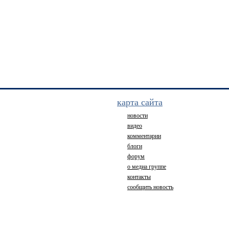
карта сайта
новости
видео
комментарии
блоги
форум
о медиа группе
контакты
сообщить новость