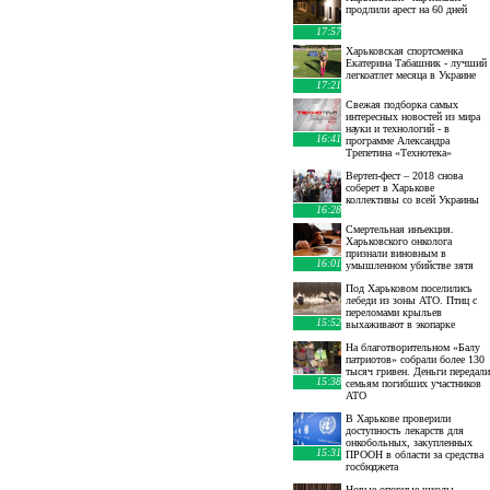
продлили арест на 60 дней
17:57
Харьковская спортсменка
Екатерина Табашник - лучший
легкоатлет месяца в Украине
17:21
Свежая подборка самых
интересных новостей из мира
науки и технологий - в
16:41
программе Александра
Трепетина «Технотека»
Вертеп-фест – 2018 снова
соберет в Харькове
коллективы со всей Украины
16:28
Смертельная инъекция.
Харьковского онколога
признали виновным в
16:01
умышленном убийстве зятя
Под Харьковом поселились
лебеди из зоны АТО. Птиц с
переломами крыльев
15:52
выхаживают в экопарке
На благотворительном «Балу
патриотов» собрали более 130
тысяч гривен. Деньги передали
15:38
семьям погибших участников
АТО
В Харькове проверили
доступность лекарств для
онкобольных, закупленных
15:31
ПРООН в области за средства
госбюджета
Новые опорные школы,