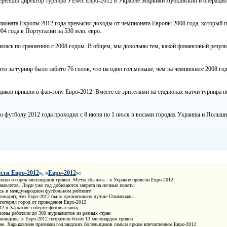
ференции директор турнира УЕФА Евро-2012 в Украине Маркиян Лубкивский и операц
оната Европы 2012 года превысил доходы от чемпионата Европы 2008 года, который п
4 года в Португалии на 530 млн. евро.
лась по сравнению с 2008 годом. В общем, мы довольны тем, какой финансовый результ
о за турнир было забито 76 голов, что на один гол меньше, чем на чемпионате 2008 год
ков пришли в фан-зону Евро-2012. Вместе со зрителями на стадионах матчи турнира пос
 футболу 2012 года проходил с 8 июня по 1 июля в восьми городах Украины и Польши
сти Евро-2012
», «
Евро-2012
»:
овки и сорок миллиардов гривен. Мечта сбылась - в Украине провели Евро-2012
амолетов. Люди уже год добиваются запрета на ночные полеты
сь в международном футбольном рейтинге
говорят, что Евро-2012 было организовано лучше Олимпиады
 потерял город от проведения Евро-2012
12 в Харькове соберут фотовыставку
-зоны работали до 300 журналистов из разных стран
ковщины к Евро-2012 потратили более 13 миллиардов гривен
ие. Харьковчане признали голландских болельщиков самым ярким впечатлением Евро-2012