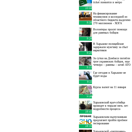
ticket появится в метро
10:04
На финансирование
техникумов и колледжей из
областного бюджета выделено
9:38
270 миллионов - ХОГА
Волонтеры просят помощи
для раненых бойцов
9:28
В Харькове полицейские
задержали мужчину за сбыт
наркотиков
9:20
За сутки на Донбассе погибли
трое украинских бойцов, еще
четверо – ранены – штаб АТО
9:15
Где сегодня в Харькове не
будет воды
9:11
Курсы валют на 11 января
10 января
:
9:08
Харьковский врач-убийца
проведет в тюрьме пять лет:
подробности процесса
18:45
Харьковским выпускникам
предлагают пройти пробное
тестирование
18:35
Харьковской «партизанке»