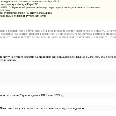
там-медикам дадут премии за активность на Евро-2012
символическую сборную Евро-2012
о-2012. В Харьковской фан-зоне финальную игру турнира посмотрели тысячи болельщиков
волонтеров
зоне отдохнули больше 700 тысяч болельщиков
исход только половины футбольных матчей
венно-политической обстановки в Украине и резким увеличением попыток оставить на сайт
, редакция «Объектив» приняла решение временно закрыть пользователям возможность комм
рии. Эти функции будут восстановлены после нормализации обстановки. Редакция МГ «Объ
о нет у нас такого расизма на стадионах как показывал ббс. Пьяное быдло есть. Но в осно
сами увидите.
 о расизме на Украине сделала ВВС, а не CNN.:-)
 Чего стоит выпуск про расизм и поклонению гитлеру на стадионах.