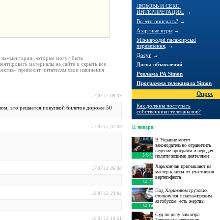
ЛЮБОВЬ И СЕКС.
ИНТЕРПРЕТАЦИЯ.
→
Во что поиграть?
→
Азартные игры
→
Міжнародні пасажирські
перевезення,
→
Досуг
→
е комментарии, которые могут быть
ентировать материалы на сайте и скрыть все
Доска объявлений
ектив» приносит читателям свои извинения
Реклама РА Simon
Программа телеканала Simon
Опрос
17.07.12, 09:39
Как должны поступать
вном, это решается покупкой билетов дороже 50
собственники телеканалов?
17.07.12, 07:39
11 января
:
В Украине могут
законодательно ограничить
ведение программ и передач
14:41
политическими деятелями
Харьковчан приглашают на
17.07.12, 06:38
мастер-классы от участников
вертеп-феста
14:21
Под Харьковом грузовик
16.07.12, 23:04
столкнулся с пассажирским
автобусом: есть жертвы
14:14
Суд по делу зам мэра
16.07.12, 19:51
Запорожья перенесли