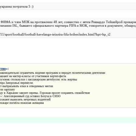
 украина потратила 5 :)
 ФИФА и член МОК на протяжении 48 лет, совместно с зятем Риккардо Тейшейрой прикарм
компании ISL, бывшего официального партнера FIFA и МОК, говорится в документе, обна
11/sport/football/football-havelange-teixeira-fifa-bribes/index.html?hpt=hp_t2
тво
»:
законодательно ограничить ведение программ и передач политическими деятелями
ашают на мастер-классы от участников вертеп-феста
узовик столкнулся с пассажирским автобусом: есть жертвы
мэра Запорожья перенесли
т выбрасывать елки в отведенных местах
ли зарплату
у в Харькове завоют сирены. Горожан просят сохранять спокойствие
»: Апелляционный суд оставил Безуха в СИЗО
олжают выявлять нетрезвых водителей
 пожаре погибла пожилая женщина