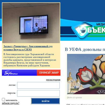
Захват «Укрпочты»: Апелляционный суд
В УЕФА довольны п
оставил Безуха в СИЗО
В Апелляционном суде Харьковской области
состоялось рассмотрение апелляционной
жалобы адвоката, представленной в интересах
Владимира Безуха, на меру пресечения,
избранную Киевским райсудом Харькова
регистрация
логин:
пароль:
фото из архива
запомнить
забыли пароль?