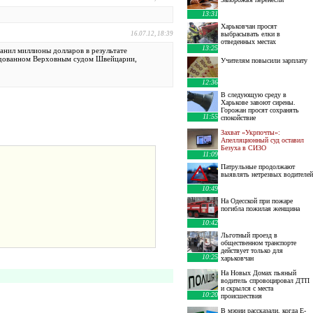
13:31
Харьковчан просят
16.07.12, 18:39
выбрасывать елки в
отведенных местах
13:25
анил миллионы долларов в результате
родованном Верховным судом Швейцарии,
Учителям повысили зарплату
12:36
В следующую среду в
Харькове завоют сирены.
Горожан просят сохранять
11:55
спокойствие
Захват «Укрпочты»:
Апелляционный суд оставил
Безуха в СИЗО
11:09
Патрульные продолжают
выявлять нетрезвых водителей
10:49
На Одесской при пожаре
погибла пожилая женщина
10:42
Льготный проезд в
общественном транспорте
действует только для
10:25
харьковчан
На Новых Домах пьяный
водитель спровоцировал ДТП
и скрылся с места
10:20
происшествия
В мэрии рассказали, когда E-