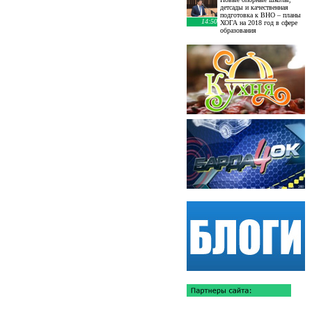
детсады и качественная
подготовка к ВНО – планы
14:50
ХОГА на 2018 год в сфере
образования