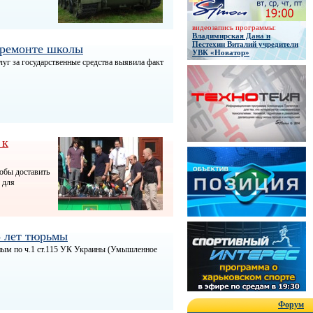
видеозапись программы:
Владимирская Дана и
Пестехин Виталий учредители
 ремонте школы
УВК «Новатор»
луг за государственные средства выявила факт
 к
тобы доставить
 для
5 лет тюрьмы
вным по ч.1 ст.115 УК Украины (Умышленное
Форум