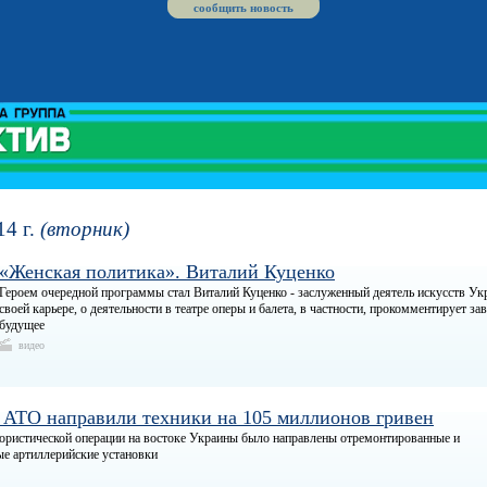
сообщить новость
14 г.
(вторник)
«Женская политика». Виталий Куценко
Героем очередной программы стал Виталий Куценко - заслуженный деятель искусств Укр
своей карьере, о деятельности в театре оперы и балета, в частности, прокомментирует за
будущее
видео
Хар
ква
у АТО направили техники на 105 миллионов гривен
ористической операции на востоке Украины было направлены отремонтированные и
е артиллерийские установки