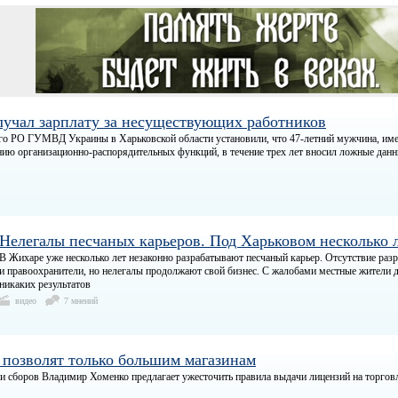
учал зарплату за несуществующих работников
о РО ГУМВД Украины в Харьковской области установили, что 47-летний мужчина, име
ию организационно-распорядительных функций, в течение трех лет вносил ложные дан
Нелегалы песчаных карьеров. Под Харьковом несколько 
В Жихаре уже несколько лет незаконно разрабатывают песчаный карьер. Отсутствие раз
и правоохранители, но нелегалы продолжают свой бизнес. С жалобами местные жители 
никаких результатов
видео
7 мнений
 позволят только большим магазинам
и сборов Владимир Хоменко предлагает ужесточить правила выдачи лицензий на торго