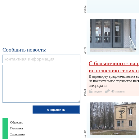
Сообщить новость:
С больничного - на 
исполнению своих о
В аэропорту градоначальника в
на показательное торжество нес
спецподачи
видео
43 мнения
Общество
Политика
Экономика