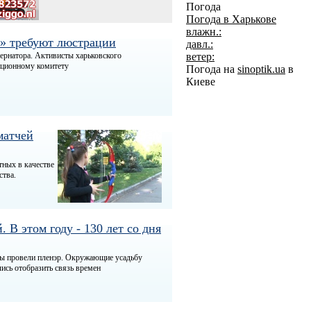
Погода
Погода в
Харькове
влажн.:
» требуют люстрации
давл.:
бернатора. Активисты харьковского
ветер:
ационному комитету
Погода на
sinoptik.ua
в
Киеве
матчей
тных в качестве
ства.
В этом году - 130 лет со дня
цы провели пленэр. Окружающие усадьбу
ись отобразить связь времен