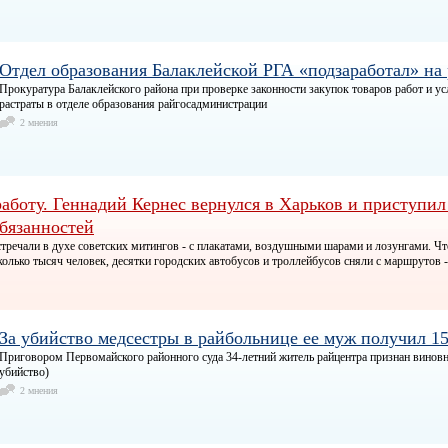
Отдел образования Балаклейской РГА «подзаработал» на
Прокуратура Балаклейского района при проверке законности закупок товаров работ и ус
растраты в отделе образования райгосадминистрации
2 мнения
работу. Геннадий Кернес вернулся в Харьков и приступил
бязанностей
стречали в духе советских митингов - с плакатами, воздушными шарами и лозунгами. Ч
колько тысяч человек, десятки городских автобусов и троллейбусов сняли с маршрутов -
За убийство медсестры в райбольнице ее муж получил 1
Приговором Первомайского районного суда 34-летний житель райцентра признан вино
убийство)
2 мнения