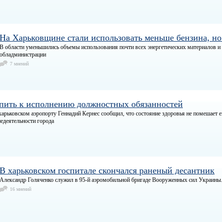
На Харьковщине стали использовать меньше бензина, но
В области уменьшились объемы использования почти всех энергетических материалов и
обладминистрации
7 мнений
упить к исполнению должностных обязанностей
харьковском аэропорту Геннадий Кернес сообщил, что состояние здоровья не помешает 
едеятельности города
В харьковском госпитале скончался раненый десантник
Александр Голяченко служил в 95-й аэромобильной бригаде Вооруженных сил Украи
16 мнений