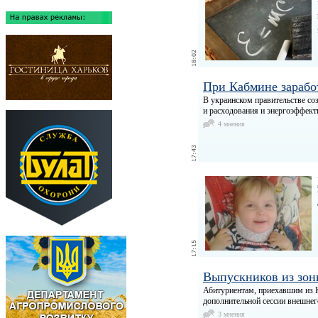
При Кабмине зарабо
В украинском правительстве соз
и расходования и энергоэффект
4 мнения
Выпускников из зон
Абитуриентам, приехавшим из К
дополнительной сессии внешнег
3 мнения