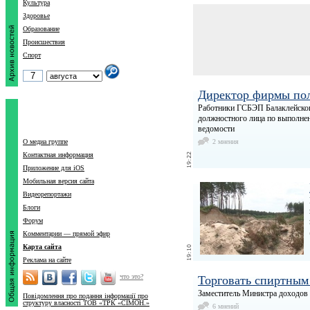
Культура
Здоровье
Образование
Происшествия
Спорт
Директор фирмы пол
Работники ГСБЭП Балаклейског
должностного лица по выполнен
ведомости
О медиа группе
2 мнения
Контактная информация
Приложение для iOS
Мобильная версия сайта
Видеорепортажи
Блоги
Форум
Комментарии — прямой эфир
Карта сайта
Реклама на сайте
что это?
Торговать спиртным
Заместитель Министра доходов 
Повідомлення про подання інформації про
структуру власності ТОВ «ТРК «СІМОН.»
6 мнений