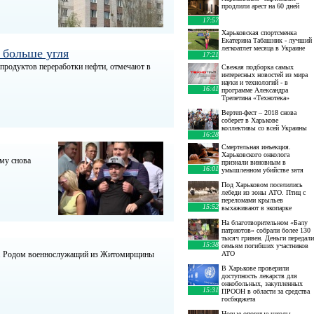
продлили арест на 60 дней
17:57
Харьковская спортсменка
Екатерина Табашник - лучший
легкоатлет месяца в Украине
 больше угля
17:21
 продуктов переработки нефти, отмечают в
Свежая подборка самых
интересных новостей из мира
науки и технологий - в
16:41
программе Александра
Трепетина «Технотека»
Вертеп-фест – 2018 снова
соберет в Харькове
коллективы со всей Украины
16:28
Смертельная инъекция.
Харьковского онколога
ему снова
признали виновным в
16:01
умышленном убийстве зятя
Под Харьковом поселились
лебеди из зоны АТО. Птиц с
переломами крыльев
15:52
выхаживают в экопарке
На благотворительном «Балу
патриотов» собрали более 130
тысяч гривен. Деньги передали
15:38
семьям погибших участников
ны. Родом военнослужащий из Житомирщины
АТО
В Харькове проверили
доступность лекарств для
онкобольных, закупленных
15:31
ПРООН в области за средства
госбюджета
Новые опорные школы,