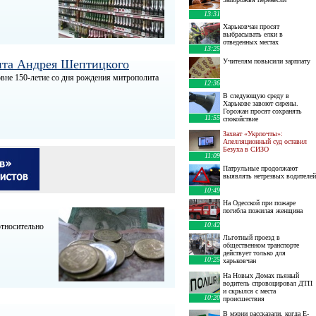
13:31
Харьковчан просят
выбрасывать елки в
отведенных местах
13:25
лита Андрея Шептицкого
Учителям повысили зарплату
овне 150-летие со дня рождения митрополита
12:36
В следующую среду в
Харькове завоют сирены.
Горожан просят сохранять
11:55
спокойствие
Захват «Укрпочты»:
Апелляционный суд оставил
Безуха в СИЗО
11:09
Патрульные продолжают
выявлять нетрезвых водителей
10:49
На Одесской при пожаре
погибла пожилая женщина
10:42
относительно
Льготный проезд в
общественном транспорте
действует только для
10:25
харьковчан
На Новых Домах пьяный
водитель спровоцировал ДТП
и скрылся с места
10:20
происшествия
В мэрии рассказали, когда E-