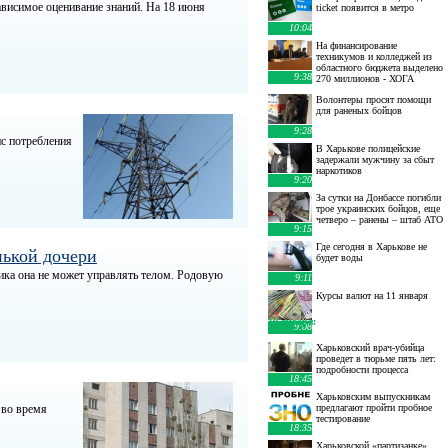
ависимое оценивание знаний. На 18 июня
ticket появится в метро
10:04
На финансирование
техникумов и колледжей из
областного бюджета выделено
9:38
270 миллионов - ХОГА
Волонтеры просят помощи
для раненых бойцов
9:28
нс потребления
В Харькове полицейские
задержали мужчину за сбыт
наркотиков
9:20
За сутки на Донбассе погибли
трое украинских бойцов, еще
четверо – ранены – штаб АТО
9:15
Где сегодня в Харькове не
нькой дочери
будет воды
ика она не может управлять телом. Родовую
9:11
Курсы валют на 11 января
10 января
:
9:08
Харьковский врач-убийца
проведет в тюрьме пять лет:
подробности процесса
18:45
Харьковским выпускникам
 во время
предлагают пройти пробное
тестирование
18:35
Харьковской «партизанке»