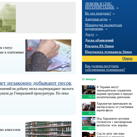
ЛЮБОВЬ И СЕКС.
ИНТЕРПРЕТАЦИЯ.
→
Во что поиграть?
→
Азартные игры
→
Міжнародні пасажирські
перевезення,
→
Досуг
→
Доска объявлений
Реклама РА Simon
я статус
Программа телеканала Simon
ные в платежные
Опрос
Как должны поступать
собственники телеканалов?
11 января
:
лет незаконно добывают песок
В Украине могут
решений на добычу песка подтверждают экологи
законодательно ограничить
дошли до Генеральной прокуратуры. Но пока
ведение программ и передач
14:41
политическими деятелями
Харьковчан приглашают на
мастер-классы от участников
вертеп-феста
14:21
Под Харьковом грузовик
столкнулся с пассажирским
автобусом: есть жертвы
14:14
влю алкоголем
Суд по делу зам мэра
Запорожья перенесли