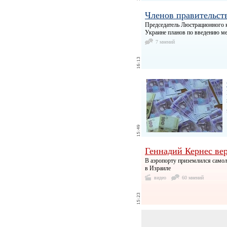
Членов правительст
Председатель Люстрационного к
Украине планов по введению м
7 мнений
Геннадий Кернес ве
В аэропорту приземлился самол
в Израиле
видео
60 мнений