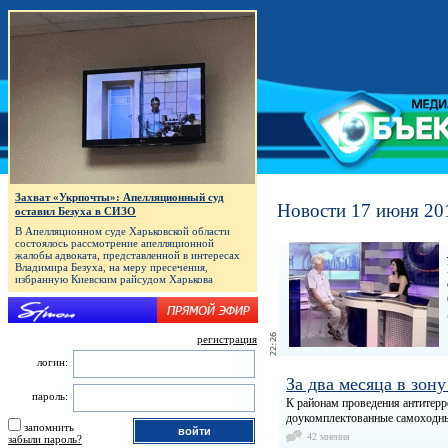
Захват «Укрпочты»: Апелляционный суд
Новости 17 июня 20
оставил Безуха в СИЗО
В Апелляционном суде Харьковской области
состоялось рассмотрение апелляционной
жалобы адвоката, представленной в интересах
Владимира Безуха, на меру пресечения,
избранную Киевским райсудом Харькова
регистрация
логин:
За два месяца в зон
пароль:
К районам проведения антитерр
доукомплектованные самоходны
запомнить
42 мнения
забыли пароль?