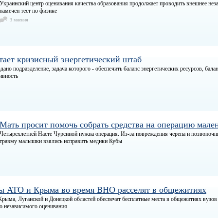
Украинский центр оценивания качества образования продолжает проводить внешнее нез
намечен тест по физике
3 мнения
тает кризисный энергетический штаб
дано подразделение, задача которого - обеспечить баланс энергетических ресурсов, бала
ивность
Мать просит помочь собрать средства на операцию мале
Четырехлетней Насте Чурсиной нужна операция. Из-за повреждения черепа и позвоночн
травму малышки взялись исправить медики Кубы
ы АТО и Крыма во время ВНО расселят в общежитиях
рыма, Луганской и Донецкой областей обеспечат бесплатные места в общежитиях вузов
о независимого оценивания