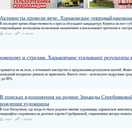
Активисты провели вече. Харьковские «евромайдановцы
В последнее время общественность и пресса обсуждают кандидатуру Кернеса на пост гу
«евромайдана» возмущены возможным назначением и высказывают претензии к люстр
видео
21 мнение
роженому и стрелам. Харьковчане угадывают результаты 
сражается не на поле, а оттачивает мастерство в предсказании результатов матчей. Живо
асшедший мундиаль» решили не привлекать. Вместо этого - используют подручные сред
т до 80%
В поисках вдохновения на родине Зинаиды Серебряковой. 
рождения художницы
В селе Нескучном, где когда-то было родовое имение художницы, харьковские живопис
ландшафты сохранились на десятках картин Серебряковой, современные авторы попытал
видео
1 мнение