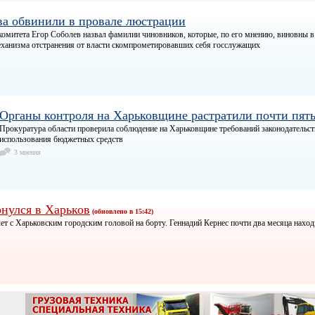
ва обвинили в провале люстрации
омитета Егор Соболев назвал фамилии чиновников, которые, по его мнению, виновны в
еханизма отстранения от власти скомпрометировавших себя госслужащих
Органы контроля на Харьковщине растратили почти пят
Прокуратура области проверила соблюдение на Харьковщине требований законодательст
использования бюджетных средств
3 мнения
рнулся в Харьков
(обновлено в 15:42)
ет с Харьковским городским головой на борту. Геннадий Кернес почти два месяца наход