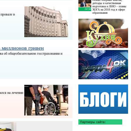
детсады и качественная
подготовка к ВНО – планы
14:50
ХОГА на 2018 год в сфере
образования
 провале в
ь миллионов гривен
ва об общеобязательном госстраховании и
ился на лечении