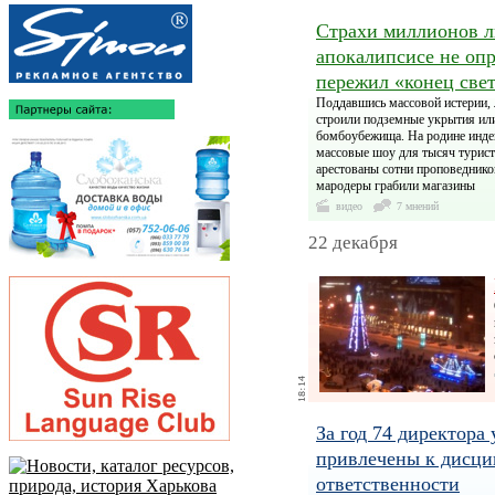
Страхи миллионов л
апокалипсисе не опр
пережил «конец све
Поддавшись массовой истерии, 
строили подземные укрытия ил
бомбоубежища. На родине инде
массовые шоу для тысяч турист
арестованы сотни проповедников
мародеры грабили магазины
видео
7 мнений
22 декабря
За год 74 директор
привлечены к дисц
ответственности