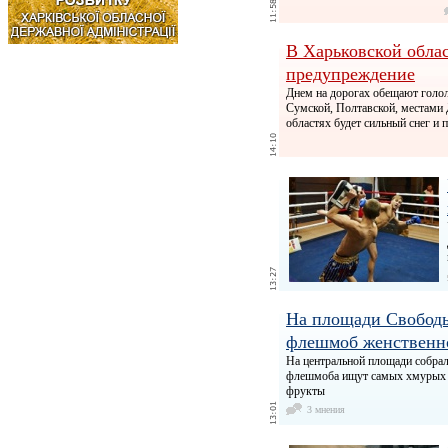
В Харьковской обла
предупреждение
Днем на дорогах обещают голол
Сумской, Полтавской, местами 
областях будет сильный снег и 
На площади Свободы
флешмоб женственн
На центральной площади собра
флешмоба ищут самых хмурых л
фрукты
3 мнения