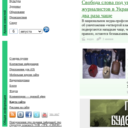
Культура
Свобода слова под у
Здоровье
журналистов в Украи
Образование
два раза чаще
Происшествия
В национальном медиа-профсоюз
Спорт
об уничтожении «четвертой вла
подвергаются нападкам чаще, че
правило, остаются безнаказанн
видео
3 мнения
О медиа группе
Контактная информация
Приложение для iOS
Мобильная версия сайта
Видеорепортажи
Блоги
Форум
Комментарии — прямой эфир
Карта сайта
Реклама на сайте
что это?
Повідомлення про подання інформації про
структуру власності ТОВ «ТРК «СІМОН.»