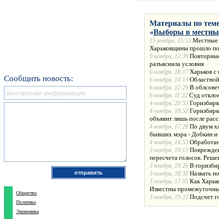
Материалы по теме
«
Выборы в местные
Местные 
15 ноября, 15:13
Харьковщины прошло по
Повторные
9 ноября, 12:39
разъяснила условия
Харьков с
6 ноября, 18:17
Сообщить новость:
Областной
6 ноября, 14:13
В облсове
6 ноября, 12:29
Суд откло
6 ноября, 11:22
Горизбирк
4 ноября, 20:53
Горизбирк
4 ноября, 18:52
объявит лишь после рас
По двум х
4 ноября, 17:28
бывших мэра - Добкин и
Обработан
4 ноября, 14:53
Поврежден
3 ноября, 19:13
пересчета голосов. Реш
В горизби
3 ноября, 19:26
Назвать н
3 ноября, 18:30
Как Харько
3 ноября, 17:05
Известны промежуточны
Общество
Подсчет г
3 ноября, 19:22
Политика
Экономика