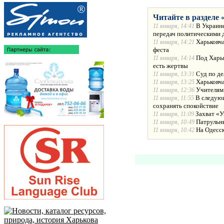
Читайте в разделе 
В Украине
11 января, 14:41
передач политическими 
Харьковча
11 января, 14:21
феста
Под Харьк
11 января, 14:14
есть жертвы
Суд по де
11 января, 13:31
Харьковча
11 января, 13:25
Учителям
11 января, 12:36
В следующ
11 января, 11:55
сохранять спокойствие
Захват «У
11 января, 11:09
Патрульн
11 января, 10:49
На Одесс
11 января, 10:42