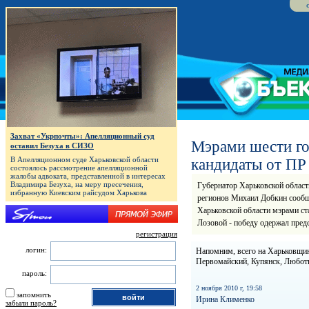
Захват «Укрпочты»: Апелляционный суд
Мэрами шести го
оставил Безуха в СИЗО
В Апелляционном суде Харьковской области
кандидаты от ПР
состоялось рассмотрение апелляционной
жалобы адвоката, представленной в интересах
Владимира Безуха, на меру пресечения,
Губернатор Харьковской област
избранную Киевским райсудом Харькова
регионов Михаил Добкин сообщи
Харьковской области мэрами ст
Лозовой - победу одержал пре
регистрация
логин:
Напомним, всего на Харьковщин
Первомайский, Купянск, Люботи
пароль:
2 ноября 2010 г, 19:58
запомнить
Ирина Клименко
забыли пароль?