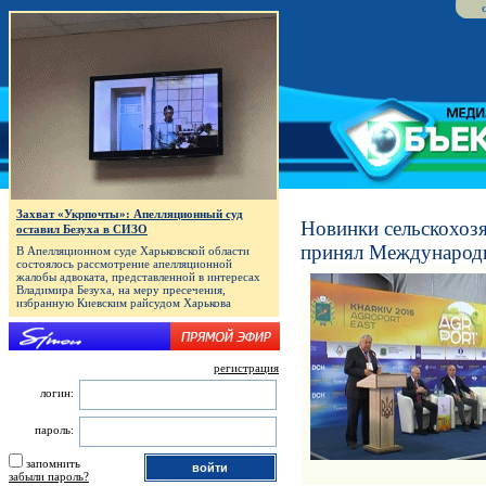
Захват «Укрпочты»: Апелляционный суд
Новинки сельскохозя
оставил Безуха в СИЗО
принял Междунаро
В Апелляционном суде Харьковской области
состоялось рассмотрение апелляционной
жалобы адвоката, представленной в интересах
Владимира Безуха, на меру пресечения,
избранную Киевским райсудом Харькова
регистрация
логин:
пароль:
запомнить
забыли пароль?