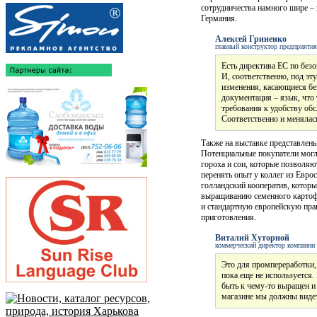
сотрудничества намного шире –
Германия.
Алексей Гриненко
главный конструктор предприятия 
Есть директива ЕС по безо
И, соответственно, под эт
изменения, касающиеся бе
документация – язык, что 
требования к удобству об
Соответственно и менялась
Также на выставке представлен
Потенциальные покупатели могл
гороха и сои, которые позволяю
перенять опыт у коллег из Евр
голландский кооператив, которы
выращиванию семенного картоф
и стандартную европейскую пра
приготовления.
Виталий Хуторной
коммерческий директор компании 
Это для промпереработки, 
пока еще не используется
быть к чему-то выращен и 
магазине мы должны видет