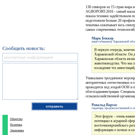
130 спикеров из 15 стран мира и
AGROPORT-2016 - самый масшт
показа техники задействовали п
подготовили больше 20 профиль
тематика охватывает весь спект
самых современных технологий
Марк Беккер
вице-губернатор Харьковской обл
Сообщить новость:
В первую очередь, конечно
Харьковской области. Он 
Харьковская область явля
животноводства. Что мы х
вхождение тех инвестиций
Уникальное трехдневное меропр
авторитетных отечественных и е
проводится под эгидой ООН и 
облгосадминистрации. Специаль
сельскохозяйственной организа
Рональд Варгас
секретарь продовольственной и с
Этот форум – очень важно
Общество
потенциал в аграрной сфер
Политика
восточноевропейского реги
информации о почвах и се
Экономика