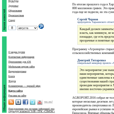
Культура
По итогам прошлого года в Хар
Здоровье
800 миллионов гривен. Это прак
Образование
года еще не подвели, но эта сум
Происшествия
Сергей Чернов
Спорт
председатель Харьковского област
Каждый должен заниматься
власть, как минимум, не ме
площадке, где есть предст
прозрачные и понятные пр
Программу «Агропорта» старали
О медиа группе
сельскохозяйственных компаний,
Контактная информация
Дмитрий Титаренко
Приложение для iOS
генеральный менеджер проекта
Мобильная версия сайта
Это мероприятие уже вышло
Видеорепортажи
наши мероприятия, которы
Блоги
единственные заявлены в 
Форум
существовании нашей стра
проводим мероприятие в Ха
Комментарии — прямой эфир
именно восточно-украинс
Карта сайта
Реклама на сайте
AGROPORT-2016 собрал не тольк
которые несколько десятков лет
что это?
производитель спецтехники из 
Повідомлення про подання інформації про
европейские рынки и успешно п
структуру власності ТОВ «ТРК «СІМОН.»
Евросоюза. Впервые образцы был