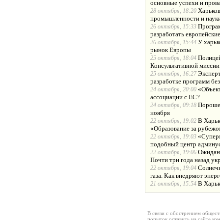
основные успехи и пров
Харьков
28 октября, 18:20
промышленности и наук
Програм
26 октября, 15:33
разработать европейски
У харьк
26 октября, 15:44
рынок Европы
Полице
25 октября, 18:04
Консультативной миссии
Эксперт
25 октября, 16:27
разработке программ бе
«Объект
24 октября, 20:00
ассоциации с ЕС?
Порошен
24 октября, 09:18
ноября
В Харьк
22 октября, 19:02
«Образование за рубеж
«Суперм
22 октября, 19:03
подобный центр админус
Ожидани
22 октября, 19:06
Почти три года назад у
Солнечн
22 октября, 19:04
газа. Как внедряют энер
В Харьк
21 октября, 15:54
В связи с обострением общест
попыток оставить на сайте ко