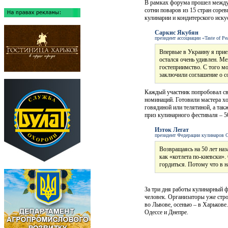
В рамках форума прошел межд
сотни поваров из 15 стран соре
кулинарии и кондитерского иску
Саркис Якубян
президент ассоциации «Taste of Pe
Впервые в Украину я прие
остался очень удивлен. М
гостеприимство. С того м
заключили соглашение о с
Каждый участник попробовал св
номинаций. Готовили мастера хо
говядиной или телятиной, а так
приз кулинарного фестиваля – 5
Изток Легат
президент Федерации кулинаров 
Возвращаясь на 50 лет наз
как «котлета по-киевски»
гордиться. Потому что в 
За три дня работы кулинарный
человек. Организаторы уже стро
во Львове, осенью – в Харьков
Одессе и Днепре.