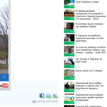
ticket появится в метро
10:04
На финансирование
техникумов и колледжей из
областного бюджета выделено
9:38
270 миллионов - ХОГА
Волонтеры просят помощи
для раненых бойцов
9:28
В Харькове полицейские
задержали мужчину за сбыт
наркотиков
9:20
За сутки на Донбассе погибли
трое украинских бойцов, еще
четверо – ранены – штаб АТО
9:15
Где сегодня в Харькове не
будет воды
9:11
Курсы валют на 11 января
10 января
:
9:08
Харьковский врач-убийца
проведет в тюрьме пять лет:
подробности процесса
18:45
Харьковским выпускникам
предлагают пройти пробное
тестирование
версия для печати
18:35
Харьковской «партизанке»