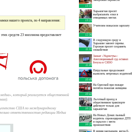
13:31
Харьковчан просят
выбрасывать елки в
отведенных местах
 рамки нашего проекта, по 4 направления:
13:25
Учителям повысили зарплату
 этих средств 23 миллиона предоставляет
12:36
В следующую среду в
Харькове завоют сирены.
Горожан просят сохранять
11:55
спокойствие
Захват «Укрпочты»:
Апелляционный суд оставил
Безуха в СИЗО
11:09
Патрульные продолжают
выявлять нетрезвых водителей
10:49
На Одесской при пожаре
погибла пожилая женщина
10:42
 медиа», который реализуется общественной
ьша).
Льготный проезд в
общественном транспорте
действует только для
з Агентство США по международному
10:25
харьковчан
ительно ответственностью редакции Медиа
На Новых Домах пьяный
водитель спровоцировал ДТП
и скрылся с места
10:20
происшествия
В мэрии рассказали, когда E-