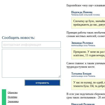
Европейское «ноу-хау» осваиваю
Надежда Панова
Чепильский сельский голова
Спочатку це було, звичайн
приїжджають до нас, дивую
Принцип работы таких необычны
словам местных жителей, солнеч
Сообщить новость:
Зинаида Роленко
жительница села Чепиль
Прекрасно. У мене як раз б
освітлює, 11 годин вечора
Самое главное: к таким уличны
труднодоступном месте.
Татьяна Богдан
жительница села Чепиль
У нас по вулиці, по одній, 
темнота була. Ой, та добре
Общество
В селе уже подсчитали сбереже
Политика
срок таких светильников - 20 лет
Экономика
Николай Родюков