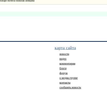
 пожаре погибла пожилая женщина
карта сайта
новости
видео
комментарии
блоги
форум
о медиа группе
контакты
сообщить новость