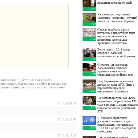
продлили арест на 60 дней
17:57
Харьковская спортсменка
Екатерина Табашник - лучший
легкоатлет месяца в Украине
17:21
Свежая подборка самых
интересных новостей из мира
науки и технологий - в
16:41
программе Александра
Трепетина «Технотека»
Вертеп-фест – 2018 снова
соберет в Харькове
коллективы со всей Украины
16:28
Смертельная инъекция.
Харьковского онколога
признали виновным в
16:01
умышленном убийстве зятя
е комментарии, которые могут быть
Под Харьковом поселились
ентировать материалы на сайте и скрыть все
лебеди из зоны АТО. Птиц с
ектив» приносит читателям свои извинения
переломами крыльев
15:52
выхаживают в экопарке
На благотворительном «Балу
патриотов» собрали более 130
24.10.16, 09:31
тысяч гривен. Деньги передали
15:38
семьям погибших участников
АТО
В Харькове проверили
23.10.16, 22:01
доступность лекарств для
онкобольных, закупленных
15:31
ПРООН в области за средства
госбюджета
23.10.16, 19:26
Новые опорные школы,