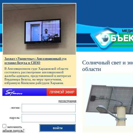
Захват «Укрпочты»: Апелляционный суд
Солнечный свет и эн
оставил Безуха в СИЗО
области
В Апелляционном суде Харьковской области
состоялось рассмотрение апелляционной
жалобы адвоката, представленной в интересах
Владимира Безуха, на меру пресечения,
избранную Киевским райсудом Харькова
регистрация
логин:
пароль:
запомнить
забыли пароль?