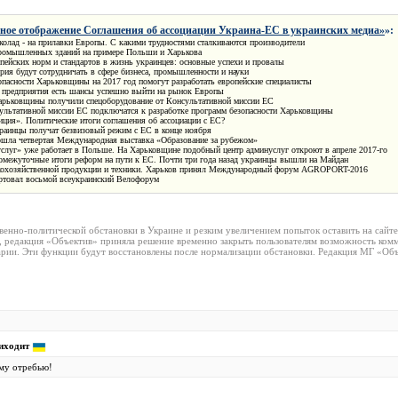
ное отображение Соглашения об ассоциации Украина-ЕС в украинских медиа»
»:
олад - на прилавки Европы. С какими трудностями сталкиваются производители
ромышленных зданий на примере Польши и Харькова
пейских норм и стандартов в жизнь украинцев: основные успехи и провалы
рия будут сотрудничать в сфере бизнеса, промышленности и науки
пасности Харьковщины на 2017 год помогут разработать европейские специалисты
о предприятия есть шансы успешно выйти на рынок Европы
арьковщины получили спецоборудование от Консультативной миссии ЕС
ультативной миссии ЕС подключатся к разработке программ безопасности Харьковщины
ция». Политические итоги соглашения об ассоциации с ЕС?
раинцы получат безвизовый режим с ЕС в конце ноября
ошла четвертая Международная выставка «Образование за рубежом»
слуг» уже работает в Польше. На Харьковщине подобный центр админуслуг откроют в апреле 2017-го
омежуточные итоги реформ на пути к ЕС. Почти три года назад украинцы вышли на Майдан
кохозяйственной продукции и техники. Харьков принял Международный форум AGROPORT-2016
ртовал восьмой всеукраинский Велофорум
венно-политической обстановки в Украине и резким увеличением попыток оставить на сайт
, редакция «Объектив» приняла решение временно закрыть пользователям возможность комм
рии. Эти функции будут восстановлены после нормализации обстановки. Редакция МГ «Объ
иходит
му отребью!