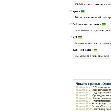
#3 бей поганых ватников, - 
#4
хрясь
14 светильников за 260 тыс.грн
#3
бей поганых ватников
надо отвыкать сидеть на подс
#2
?*1
Гарантийный срок светильнико
#1
КОТ БЕГЕМОТ
мы, уходим в пещерные века
Читайте в разделе «
Общес
В Украине могут 
11 января, 14:41
Харьковчан пригл
11 января, 14:21
Под Харьковом гр
11 января, 14:14
Суд по делу зам 
11 января, 13:31
Харьковчан прося
11 января, 13:25
Учителям повыси
11 января, 12:36
В следующую сред
11 января, 11:55
Захват «Укрпочты
11 января, 11:09
Патрульные прод
11 января, 10:49