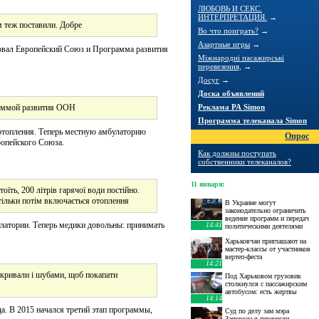
ЛЮБОВЬ И СЕКС.
ИНТЕРПРЕТАЦИЯ.
→
м теж поставили. Добре
Во что поиграть?
→
Азартные игры
→
ровал Европейский Союз и Программа развития
Міжнародні пасажирські
перевезення,
→
Досуг
→
Доска объявлений
раммой развития ООН
Реклама РА Simon
Программа телеканала Simon
 отопления. Теперь местную амбулаторию
Опрос
ропейского Союза.
Как должны поступать
собственники телеканалов?
11 января
:
оїть, 200 літрів гарячої води постійно.
 тільки потім включається отоплення
В Украине могут
законодательно ограничить
ведение программ и передач
улатории. Теперь медики довольны: принимать
14:41
политическими деятелями
Харьковчан приглашают на
мастер-классы от участников
вертеп-феста
14:21
х укривали і шубами, щоб покапати
Под Харьковом грузовик
столкнулся с пассажирским
автобусом: есть жертвы
14:14
а. В 2015 начался третий этап программы,
Суд по делу зам мэра
Запорожья перенесли