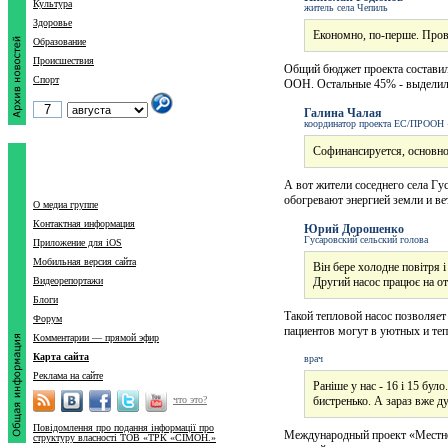
Культура
житель села Чепиль
Здоровье
Економно, по-перше. Прово
Образование
Происшествия
Общий бюджет проекта составил
Спорт
ООН. Остальные 45% - выделил
Галина Чалая
координатор проекта ЕС/ПРООН «
Софинансируется, основно
А вот жители соседнего села Гу
обогревают энергией земли и ве
О медиа группе
Контактная информация
Юрий Дорошенко
Гусаровский сельский голова
Приложение для iOS
Мобильная версия сайта
Він бере холодне повітря і
Видеорепортажи
Другий насос працює на от
Блоги
Такой тепловой насос позволяе
Форум
пациентов могут в уютных и теп
Комментарии — прямой эфир
Карта сайта
врач
Реклама на сайте
Раніше у нас - 16 і 15 бул
что это?
бистренько. А зараз вже д
Повідомлення про подання інформації про
Международный проект «Местное
структуру власності ТОВ «ТРК «СІМОН.»