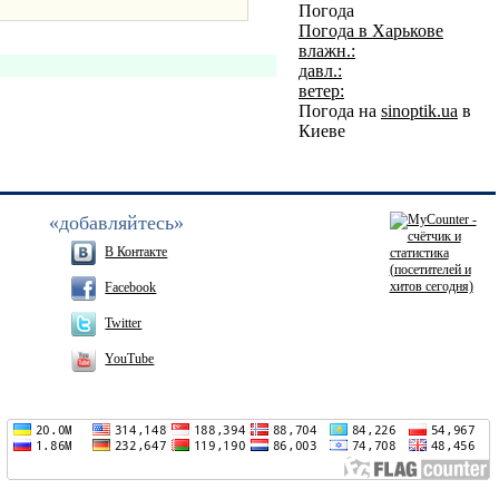
Погода
Погода в
Харькове
влажн.:
давл.:
ветер:
Погода на
sinoptik.ua
в
Киеве
«добавляйтесь»
В Контакте
Facebook
Twitter
YouTube