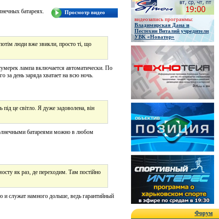
лнечных батареях.
Просмотр видео
видеозапись программы:
Владимирская Дана и
Пестехин Виталий учредители
УВК «Новатор»
потім люди вже звикли, просто ті, що
 сумерек лампа включается автоматически. По
 за день заряда хватает на всю ночь.
 під це світло. Я дуже задоволена, він
 солнечными батареями можно в любом
а мосту як раз, де переходим. Там постійно
ю и служат намного дольше, ведь гарантийный
Форум