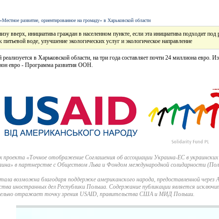
Местное развитие, ориентированное на громаду» в Харьковской области
снизу вверх, инициатива граждан в населенном пункте, если эта инициатива подходит под
к питьевой воде, улучшение экологических услуг и экологическое направление
реализуется в Харьковской области, на три года составляет почти 24 миллиона евро. Из
ион евро - Программа развития ООН.
х проекта «Точное отображение Соглашения об ассоциации Украина-ЕС в украинских
аина» в партнерстве с Обществом Льва и Фондом международной солидарности (Пол
тала возможна благодаря поддержке американского народа, предоставленной чере
тва иностранных дел Республики Польша. Содержание публикации является исключ
тельно отражает точку зрения USAID, правительства США и МИД Польши.