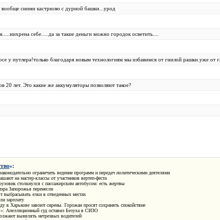
ты вообще сними кастрюлю с дурной башки...урод
.....нихрена себе.....да за такие деньги можно городок осветить....
осе у путлера!только благодаря новым технологиям мы избавимся от гнилой рашки.уже от га
в 20 лет. Это какие же аккумуляторы позволяют такое?
тво
»:
законодательно ограничить ведение программ и передач политическими деятелями
ашают на мастер-классы от участников вертеп-феста
узовик столкнулся с пассажирским автобусом: есть жертвы
мэра Запорожья перенесли
т выбрасывать елки в отведенных местах
ли зарплату
у в Харькове завоют сирены. Горожан просят сохранять спокойствие
»: Апелляционный суд оставил Безуха в СИЗО
олжают выявлять нетрезвых водителей