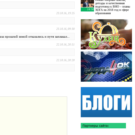
детсады и качественная
подготовка к ВНО – планы
14:50
ХОГА на 2018 год в сфере
образования
23.10.16, 19:25
23.10.16, 09:30
за прошлой зимой отказались и путя заплакал...
22.10.16, 20:51
22.10.16, 20:20