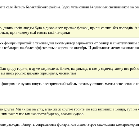
т в селе Чепиль Балаклейского района. Здесь установили 14 уличных светильников на со
о, дивно і всім людям було в диковинку: що таке фонарь, що він світить без проводів. А 
ться, що в такому селі стоять такі ліхтарики
х фонарей простой: в течении дня аккумулятор заряжается от солнца и с наступлением
ные батареи наиболее эффективны с апреля по октябрь. И добавляют: летом накопленного
іля двору горить, я дуже задоволена. Літом, наприклад, я там у садочку можу все робить
, а я щось роблю: цибулю перебирала, часник там
м фонарям не нужно тянуть электрический кабель, поэтому ставить мачты освещения с
по другій. Ми як раз на углу, а так же ж кругом горить, по всіх вулицях: в центрі, тут, н
, тим паче у нас там навпроти будинку, взагалі чудово
нные расходы. Говорят, современные фонари позволяют втрое сэкономить электроэнерги
.