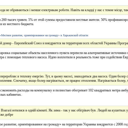
да не обриваються і менше електрикам роботи. Навіть на кладці у нас є темне місце, та
 260 тысяч гривен. 5% от этой суммы предоставили местные жители. 50% профинанси
и из местного бюджета.
Местное развитие, ориентированное на громаду» в Харьковской области
й донор - Европейский Союз и внедряется на территории всех областей Украины Прог
саровка социальные объекты населенного пункта перевели на альтернативные источники
тра с помощью теплового насоса. Идею воплотили в реальность тоже при содействии Ев
 переробляє в теплову енергію. Тут, в цьому насосі, знаходиться два насоса. Один болер ст
оплення. Спочатку, якщо болер нагрівається, не працює отоплення. Нагрівається болер,
т сэкономить расходы на коммуналку и полностью обогревает 102 квадратных метра амб
лых кабинетах.
о. Взагалі ютилися в одній кімнаті. Як зима - так у нас обігрівач був. Людей на кушетка
уже добре
 развитие, ориентированное на громаду» на территории Украины внедряется с 2008 год