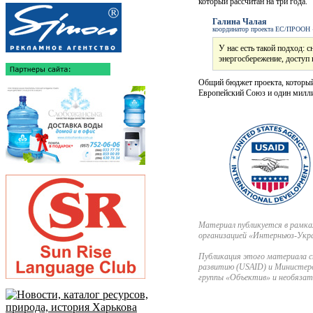
который рассчитан на три года.
Галина Чалая
координатор проекта ЕС/ПРООН «
У нас есть такой подход: 
энергосбережение, доступ 
Общий бюджет проекта, который 
Европейский Союз и один милл
Материал публикуется в рамка
организацией «Интерньюз-Укр
Публикация этого материала с
развитию (USAID) и Министерс
группы «Объектив» и необяза