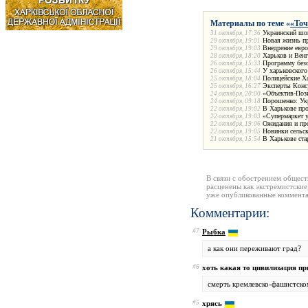
Материалы по теме «
«Точ
Украинский шок
31 октября, 17:36
Новая жизнь п
29 октября, 19:01
Внедрение евро
29 октября, 19:03
Харьков и Венг
28 октября, 18:20
Программу безо
26 октября, 15:33
У харьковског
26 октября, 15:44
Полицейские Х
25 октября, 18:04
Эксперты Конс
25 октября, 16:27
«Объектив-Пози
24 октября, 20:00
Порошенко: Ук
24 октября, 09:18
В Харькове пр
22 октября, 19:02
«Супермаркет у
22 октября, 19:03
Ожидания и пр
22 октября, 19:06
Новинки сельс
22 октября, 19:05
В Харькове ста
21 октября, 15:54
В связи с обострением общест
расценены как экстремистские
уже опубликованные коммента
Комментарии:
#7
Рыбка
а как они переживают град?
#6
хоть какая то цивилизация пр
смерть кремлевско-фашистско
#5
хрясь