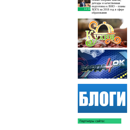
детсады и качественная
подготовка к ВНО – планы
14:50
ХОГА на 2018 год в сфере
образования