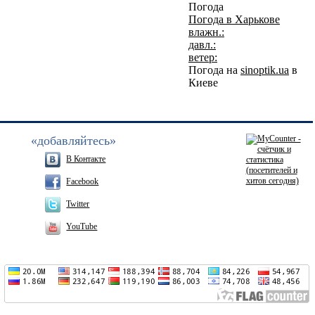
Погода
Погода в
Харькове
влажн.:
давл.:
ветер:
Погода на
sinoptik.ua
в
Киеве
«добавляйтесь»
В Контакте
Facebook
Twitter
YouTube