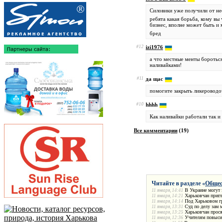
Силовики уже получили от нее
ребята какая борьба, кому вы 
бизнес, вполне может быть и 
бред
#12
izi1976
а что местные менты бороться
наливайками!
#11
да щас
помогите закрыть ликероводоч
#10
hhhh
Как наливайки работали так и
Все комментарии
(
19
)
Читайте в разделе «
Общес
В Украине могут 
11 января, 14:41
Харьковчан пригл
11 января, 14:21
Под Харьковом гр
11 января, 14:14
Суд по делу зам 
11 января, 13:31
Харьковчан прося
11 января, 13:25
Учителям повыси
11 января, 12:36