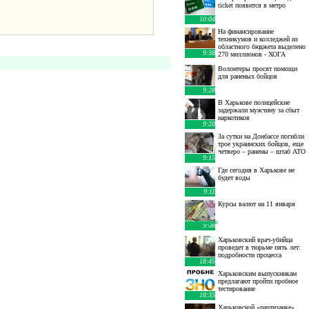
ticket появится в метро
10:04
На финансирование
техникумов и колледжей из
областного бюджета выделено
9:38
270 миллионов - ХОГА
Волонтеры просят помощи
для раненых бойцов
9:28
В Харькове полицейские
задержали мужчину за сбыт
наркотиков
9:20
За сутки на Донбассе погибли
трое украинских бойцов, еще
четверо – ранены – штаб АТО
9:15
Где сегодня в Харькове не
будет воды
9:11
Курсы валют на 11 января
10 января
:
9:08
Харьковский врач-убийца
проведет в тюрьме пять лет:
подробности процесса
18:45
Харьковским выпускникам
предлагают пройти пробное
тестирование
18:35
Харьковской «партизанке»