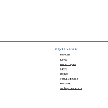
карта сайта
новости
видео
комментарии
блоги
форум
о медиа группе
контакты
сообщить новость