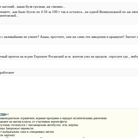
 нагоняй...какая йуля грозная, аж смешно...
чешете...как было бухло по 4.50 за 100 г так и осталось...на одной Коммунальной их аж пят
ментовской...
 с наливайками не умеют? Ааааа, простите, они же сами эти заведения и крышуют! Значит 
ный притон на м-рне Горизонт Роганский ж-м. жители уже на пределе. спросите где , люб
 работают
тво
»:
законодательно ограничить ведение программ и передач политическими деятелями
ашают на мастер-классы от участников вертеп-феста
узовик столкнулся с пассажирским автобусом: есть жертвы
мэра Запорожья перенесли
т выбрасывать елки в отведенных местах
ли зарплату