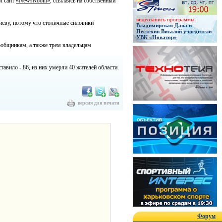
л сайт
«NewsRoom»
, ссылаясь на собственный
видеозапись программы:
Киеву, потому что столичные силовики
Владимирская Дана и
Пестехин Виталий учредители
УВК «Новатор»
ообщникам, а также трем владельцам
авило - 86, из них умерли 40 жителей области.
версия для печати
Форум