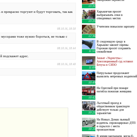
13:31
ь и прекрасно торгуют и будут торговать, так как
Харьковчан просят
выбрасывать елки в
отведенных местах
13:25
Учителям повысили зарплату
08.10.16, 18:50
12:36
с мусорами тоже нужно бороться, не только с
В следующую среду в
Харькове завоют сирены.
Горожан просят сохранять
08.10.16, 18:44
11:55
спокойствие
ой подскажет адрес.
Захват «Укрпочты»:
Апелляционный суд оставил
08.10.16, 18:40
Безуха в СИЗО
11:09
Патрульные продолжают
выявлять нетрезвых водителей
10:49
На Одесской при пожаре
погибла пожилая женщина
10:42
Льготный проезд в
общественном транспорте
действует только для
10:25
харьковчан
На Новых Домах пьяный
водитель спровоцировал ДТП
и скрылся с места
10:20
происшествия
В мэрии рассказали, когда E-