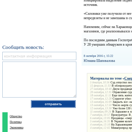
Инициировала выделение подмо
источник.
«Силовики уже получили от нее 
непредвзяты и не замешаны в сх
Напомним, сейчас на Харьковщин
магазинов, где реализовывался 
По последним данным Госпотребс
У 28 умерших обнаружен в кров
Сообщить новость:
8 октября 2016 г, 15:22
Юлиана Шаповалова
Материалы по теме «
Смер
Суд отпустил по
5 декабря, 10:56
В облпрокуратур
15 февраля, 11:33
Двум продавцам
27 октября, 10:40
Отравление сур
20 октября, 12:35
Еще пять жител
18 октября, 11:11
Суррогат убил
17 октября, 12:28
Закрыть все «н
13 октября, 16:09
Число жертв су
13 октября, 12:50
Уже более 130 
12 октября, 13:38
В Харькове в х
11 октября, 09:26
Прокуратура: В 
7 октября, 10:57
Общество
Продавцы «смерт
6 октября, 13:05
В Украине колич
5 октября, 16:35
Политика
На Харьковщине 
4 октября, 13:10
Экономика
Минагропрод про
4 октября, 12:02