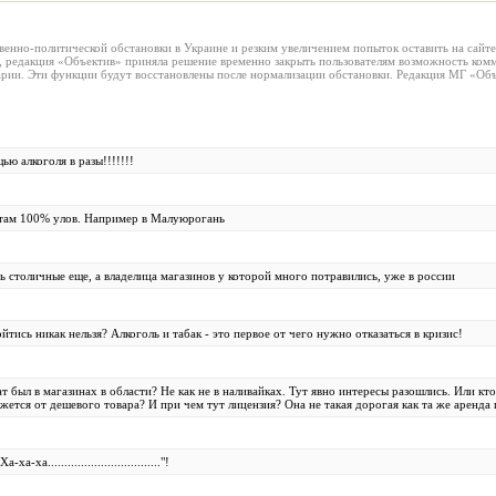
венно-политической обстановки в Украине и резким увеличением попыток оставить на сайт
, редакция «Объектив» приняла решение временно закрыть пользователям возможность комм
рии. Эти функции будут восстановлены после нормализации обстановки. Редакция МГ «Объ
ью алкоголя в разы!!!!!!!
, там 100% улов. Например в Малуюрогань
ь столичные еще, а владелица магазинов у которой много потравились, уже в россии
йтись никак нельзя? Алкоголь и табак - это первое от чего нужно отказаться в кризис!
т был в магазинах в области? Не как не в наливайках. Тут явно интересы разошлись. Или кто
жется от дешевого товара? И при чем тут лицензия? Она не такая дорогая как та же аренд
ха.................................."!