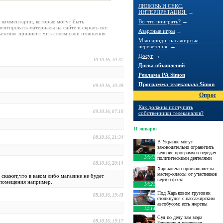
ЛЮБОВЬ И СЕКС.
ИНТЕРПРЕТАЦИЯ.
→
е комментарии, которые могут быть
Во что поиграть?
→
ентировать материалы на сайте и скрыть все
Азартные игры
→
ектив» приносит читателям свои извинения
Міжнародні пасажирські
перевезення,
→
Досуг
→
10.10.16, 10:37
Доска объявлений
Реклама РА Simon
Программа телеканала Simon
09.10.16, 10:39
Опрос
Как должны поступать
09.10.16, 07:10
собственники телеканалов?
11 января
:
08.10.16, 21:34
В Украине могут
законодательно ограничить
ведение программ и передач
14:41
политическими деятелями
08.10.16, 20:14
Харьковчан приглашают на
мастер-классы от участников
 скажет,что в каком либо магазине не будет
вертеп-феста
а помещения например.
14:21
Под Харьковом грузовик
08.10.16, 19:43
столкнулся с пассажирским
автобусом: есть жертвы
14:14
Суд по делу зам мэра
08.10.16, 19:17
Запорожья перенесли