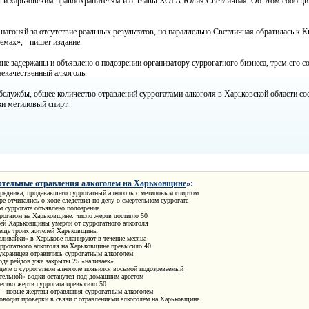
ги харьковским правоохранителям и.о. главы ХОГА Юлия Светличная. Об этом сообщи
нагоняй за отсутствие реальных результатов, но параллельно Светличная обратилась к 
емах», - пишет издание.
е задержаны и объявлено о подозрении организатору суррогатного бизнеса, трем его с
некачественный алкоголь.
лужбы, общее количество отравлений суррогатами алкоголя в Харьковской области сост
и метиловый спирт.
тельные отравления алкоголем на Харьковщине
»:
средника, продававшего суррогатный алкоголь с метиловым спиртом
е отчитались о ходе следствия по делу о смертельном суррогате
 суррогата объявлено подозрение
рогатом на Харьковщине: число жертв достигло 50
ей Харьковщины умерли от суррогатного алкоголя
 еще троих жителей Харьковщины
аливайки» в Харькове планируют в течение месяца
ррогатного алкоголя на Харьковщине превысило 40
украинцев отравились суррогатным алкоголем
оде рейдов уже закрыты 25 «наливаек»
деле о суррогатном алкоголе появился восьмой подозреваемый
ельной» водки останутся под домашним арестом
ество жертв суррогата превысило 50
- новые жертвы отравления суррогатным алкоголем
водит проверки в связи с отравлениями алкоголем на Харьковщине