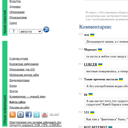
Культура
Здоровье
Образование
В связи с обострением общест
расценены как экстремистские
Происшествия
уже опубликованные коммента
Спорт
Комментарии:
#19
зож
Деградирует нация, а с помощ
#18
Мародео
та пусть в любое село заедут
О медиа группе
Контактная информация
#17
LURCER
Приложение для iOS
местные покормились, а тепер
Мобильная версия сайта
#16
Такие времена настали
Видеорепортажи
Блоги
А без употребления водки обо
Форум
#15
gg
Комментарии — прямой эфир
А как насчет того,что суррога
Карта сайта
суррогата? Какой барыга отка
Реклама на сайте
#14
531
что это?
Как там у "фантомаса" было,-"Ха-ха-
Повідомлення про подання інформації про
структуру власності ТОВ «ТРК «СІМОН.»
#13
КОТ БЕГЕМОТ