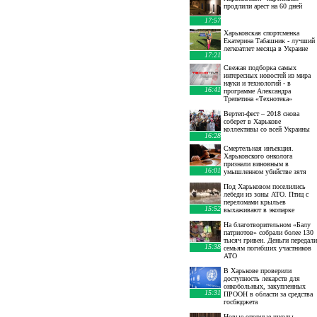
продлили арест на 60 дней
17:57
Харьковская спортсменка
Екатерина Табашник - лучший
легкоатлет месяца в Украине
17:21
Свежая подборка самых
интересных новостей из мира
науки и технологий - в
16:41
программе Александра
Трепетина «Технотека»
Вертеп-фест – 2018 снова
соберет в Харькове
коллективы со всей Украины
16:28
Смертельная инъекция.
Харьковского онколога
признали виновным в
16:01
умышленном убийстве зятя
Под Харьковом поселились
лебеди из зоны АТО. Птиц с
переломами крыльев
15:52
выхаживают в экопарке
На благотворительном «Балу
патриотов» собрали более 130
тысяч гривен. Деньги передали
15:38
семьям погибших участников
АТО
В Харькове проверили
доступность лекарств для
онкобольных, закупленных
15:31
ПРООН в области за средства
госбюджета
Новые опорные школы,