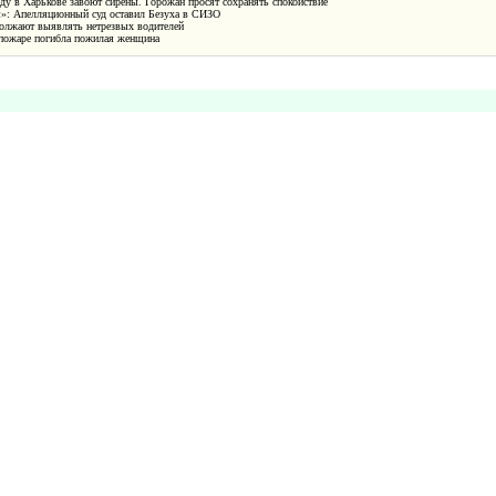
у в Харькове завоют сирены. Горожан просят сохранять спокойствие
»: Апелляционный суд оставил Безуха в СИЗО
олжают выявлять нетрезвых водителей
 пожаре погибла пожилая женщина