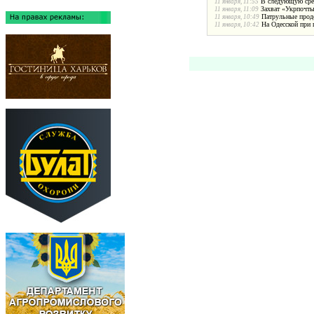
В следующую сред
11 января, 11:55
Захват «Укрпочты
11 января, 11:09
Патрульные прод
11 января, 10:49
На Одесской при
11 января, 10:42