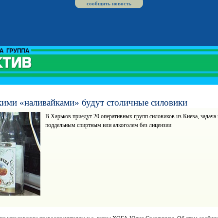
сообщить новость
кими «наливайками» будут столичные силовики
В Харьков приедут 20 оперативных групп силовиков из Киева, задача 
поддельным спиртным или алкоголем без лицензии
Хар
ква