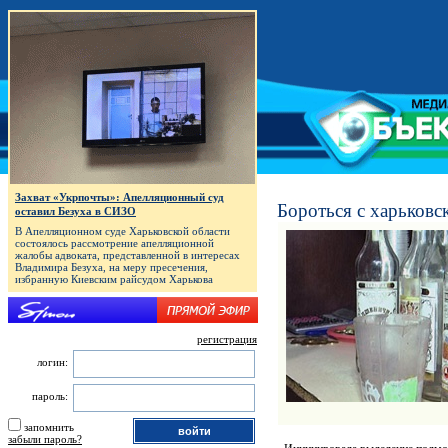
Захват «Укрпочты»: Апелляционный суд
Бороться с харьковс
оставил Безуха в СИЗО
В Апелляционном суде Харьковской области
состоялось рассмотрение апелляционной
жалобы адвоката, представленной в интересах
Владимира Безуха, на меру пресечения,
избранную Киевским райсудом Харькова
регистрация
логин:
пароль:
запомнить
забыли пароль?