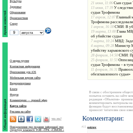
Культура
Сын судьи 
21 июня, 11:06
Здоровье
У следстви
13 июня, 17:39
судьи Трофимова
Образование
Главный м
17 апреля, 12:07
Происшествия
Трофимова расследовали
Спорт
СМИ: В уб
1 апреля, 16:18
Глава МВ
19 марта, 13:00
об убийстве судьи
МВД: Заде
7 марта, 10:24
Министр М
4 марта, 09:28
убийству харьковского с
СМИ: Пр
28 февраля, 14:50
Оппозиц
25 февраля, 11:53
О медиа группе
судьи Трофимова – в туп
Контактная информация
Правоох
11 февраля, 16:31
Приложение для iOS
обезглавленного судьи»
Мобильная версия сайта
Видеорепортажи
Блоги
В связи с обострением общест
Форум
попыток оставить на сайте ко
редакция «Объектив» приняла
Комментарии — прямой эфир
комментировать материалы на 
Карта сайта
функции будут восстановлены
приносит читателям свои изв
Реклама на сайте
Комментарии:
что это?
Повідомлення про подання інформації про
#15
ostrov
структуру власності ТОВ «ТРК «СІМОН.»