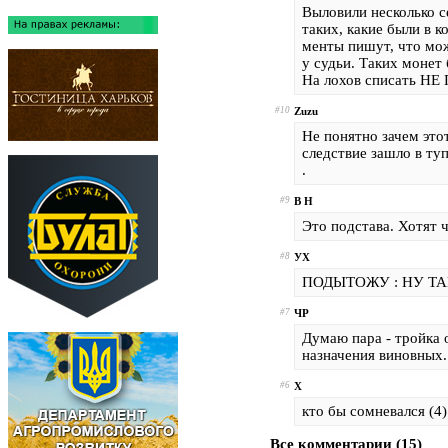
Выловили несколько с
таких, какие были в 
менты пишут, что мо
у судьи. Таких моне
На лохов списать Н
#10
Zuzu
Не понятно зачем это
следствие зашло в т
.
#9
В Н
Это подстава. Хотят 
#8
УХ
ПОДЫТОЖУ : НУ ТАК .
#7
ЧР
Думаю пара - тройка 
назначения виновных.
#6
Х
кто бы сомневался (4)
Все комментарии
(
15
)