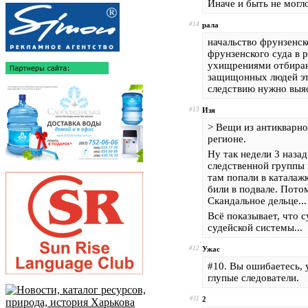
Иначе и быть не могло 
#14
рала
начальство фрунзенск
фрунзенского суда в 
ухищрениями отбираю
защищонных людей эт
следствию нужно выяс
#13
Изя
> Вещи из антикварн
регионе.
Ну так недели 3 назад
следственной группы 
там попали в каталаж
били в подвале. Пото
Скандальное дельце...
Всё показывает, что с
судейской системы...
#12
Ужас
#10. Вы ошибаетесь, 
глупые следователи.
#11
2