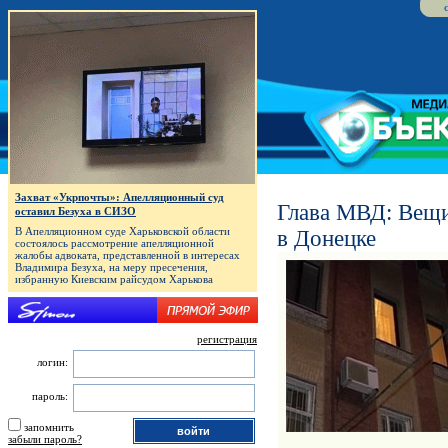
Захват «Укрпочты»: Апелляционный суд
Глава МВД: Вещи
оставил Безуха в СИЗО
В Апелляционном суде Харьковской области
в Донецке
состоялось рассмотрение апелляционной
жалобы адвоката, представленной в интересах
Владимира Безуха, на меру пресечения,
избранную Киевским райсудом Харькова
регистрация
логин:
пароль:
запомнить
забыли пароль?