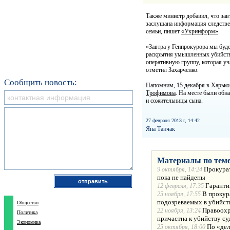
Также министр добавил, что зав
заслушана информация следствен
семьи, пишет
«Укринформ»
.
«Завтра у Генпрокурора мы буд
раскрытия умышленных убийств
оперативную группу, которая уча
отметил Захарченко.
Сообщить новость:
Напомним, 15 декабря в Харьк
Трофимова
. На месте были обн
и сожительницы сына.
27 февраля 2013 г, 14:42
Яна Танчак
Материалы по теме
Прокурат
9 октября, 14:24
пока не найдены
Гаранти
12 февраля, 17:35
В прокур
25 ноября, 17:55
подозреваемых в убийст
Общество
Правоохр
22 ноября, 13:24
Политика
причастна к убийству су
Экономика
По «дел
25 октября, 18:00